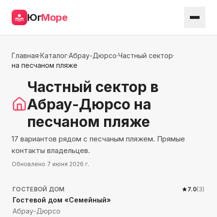
Юг
Море
Главная
·
Каталог
·
Абрау-Дюрсо
·
Частный сектор
·
на песчаном пляже
Частный сектор
в
Абрау-Дюрсо
на
песчаном пляже
17 вариантов рядом с песчаным пляжем. Прямые
контакты владельцев.
Обновлено
7 июня 2026 г.
390
м до моря
ГОСТЕВОЙ ДОМ
7.0
(
3
)
Гостевой дом «Семейный»
Абрау-Дюрсо