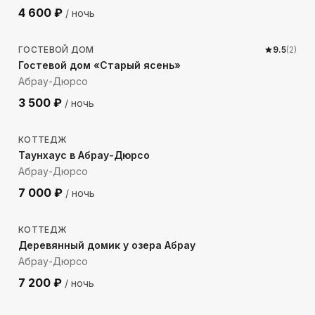
4 600
₽
/ ночь
983
м до моря
ГОСТЕВОЙ ДОМ
9.5
(
2
)
Гостевой дом «Старый ясень»
Абрау-Дюрсо
3 500
₽
/ ночь
5909
м до моря
КОТТЕДЖ
Таунхаус в Абрау-Дюрсо
Абрау-Дюрсо
7 000
₽
/ ночь
4764
м до моря
КОТТЕДЖ
Деревянный домик у озера Абрау
Абрау-Дюрсо
7 200
₽
/ ночь
1186
м до моря