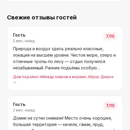
Свежие отзывы гостей
Гость
7
/10
2 мес. назад
Природа и воздух здесь реально классные,
локация на высшем уровне. Чистое море, озеро и
отличные тропы по лесу — отдых получился
незабываемый. Ранние подъёмы особую
атмосферу добавляют. Рекомендую, сам
Дом под ключ «Между озером и морем»
, Абрау-Дюрсо
надеюсь вернуться. Спасибо Елене и Александру
→
за уют и комфорт.
Гость
7
/10
2 мес. назад
Домик на сутки снимали! Место очень хорошее,
большая территория — качели, гамак, пруд,