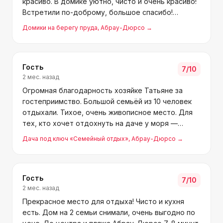
красиво. В домике уютно, чисто и очень красиво!
Встретили по-доброму, большое спасибо!
Классное место.
Домики на берегу пруда
, Абрау-Дюрсо
→
Гость
7
/10
2 мес. назад
Огромная благодарность хозяйке Татьяне за
гостеприимство. Большой семьёй из 10 человек
отдыхали. Тихое, очень живописное место. Для
тех, кто хочет отдохнуть на даче у моря —
самое то! Прекрасный пляж и бирюзовое море.
Дача под ключ «Семейный отдых»
, Абрау-Дюрсо
→
Для ценителей тишины и спокойствия всем
рекомендую!
Гость
7
/10
2 мес. назад
Прекрасное место для отдыха! Чисто и кухня
есть. Дом на 2 семьи снимали, очень выгодно по