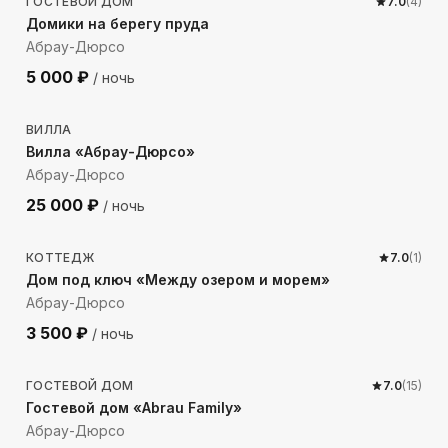
ГОСТЕВОЙ ДОМ
7.0
(
4
)
Домики на берегу пруда
Абрау-Дюрсо
5 000
₽
/ ночь
1282
м до моря
ВИЛЛА
Вилла «Абрау-Дюрсо»
Абрау-Дюрсо
25 000
₽
/ ночь
1534
м до моря
КОТТЕДЖ
7.0
(
1
)
Дом под ключ «Между озером и морем»
Абрау-Дюрсо
3 500
₽
/ ночь
1324
м до моря
ГОСТЕВОЙ ДОМ
7.0
(
15
)
Гостевой дом «Abrau Family»
Абрау-Дюрсо