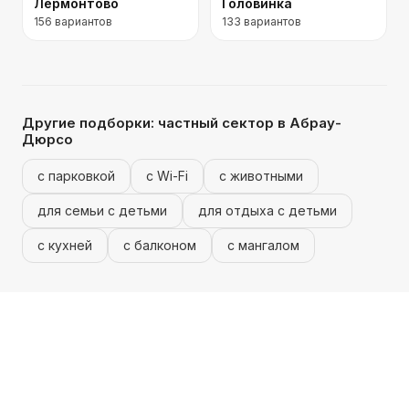
Лермонтово
Головинка
156
вариантов
133
вариантов
Другие подборки:
частный сектор
в Абрау-
Дюрсо
с парковкой
с Wi-Fi
с животными
для семьи с детьми
для отдыха с детьми
с кухней
с балконом
с мангалом