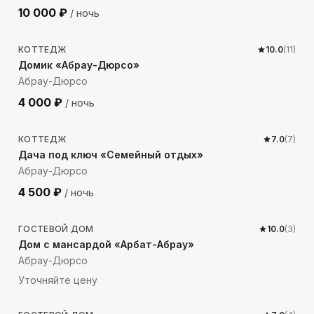
10 000
₽
/ ночь
1149
м до моря
КОТТЕДЖ
10.0
(
11
)
Домик «Абрау-Дюрсо»
Абрау-Дюрсо
4 000
₽
/ ночь
704
м до моря
КОТТЕДЖ
7.0
(
7
)
Дача под ключ «Семейный отдых»
Абрау-Дюрсо
4 500
₽
/ ночь
4789
м до моря
ГОСТЕВОЙ ДОМ
10.0
(
3
)
Дом с мансардой «Арбат-Абрау»
Абрау-Дюрсо
Уточняйте цену
4510
м до моря