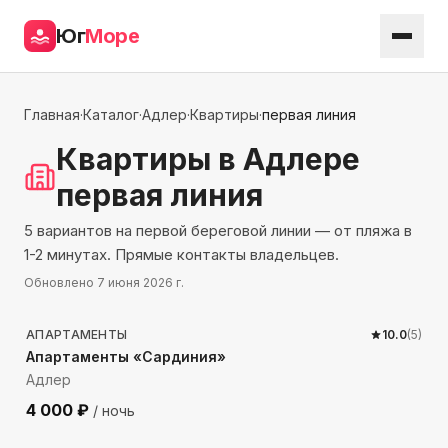
Юг
Море
Главная
·
Каталог
·
Адлер
·
Квартиры
·
первая линия
Квартиры
в Адлере
первая линия
5 вариантов на первой береговой линии — от пляжа в
1-2 минутах. Прямые контакты владельцев.
Обновлено
7 июня 2026 г.
40
м до моря
АПАРТАМЕНТЫ
10.0
(
5
)
Апартаменты «Сардиния»
Адлер
4 000
₽
/ ночь
99
м до моря