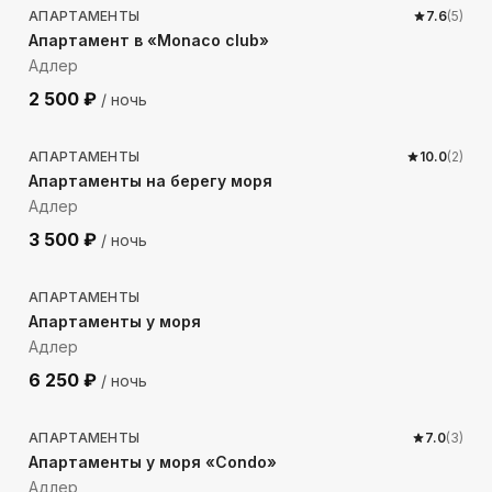
АПАРТАМЕНТЫ
7.6
(
5
)
Апартамент в «Monaco club»
Адлер
2 500
₽
/ ночь
49
м до моря
АПАРТАМЕНТЫ
10.0
(
2
)
Апартаменты на берегу моря
Адлер
3 500
₽
/ ночь
47
м до моря
АПАРТАМЕНТЫ
Апартаменты у моря
Адлер
6 250
₽
/ ночь
47
м до моря
АПАРТАМЕНТЫ
7.0
(
3
)
Апартаменты у моря «Condo»
Адлер