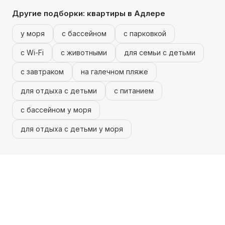
Другие подборки:
квартиры
в Адлере
у моря
с бассейном
с парковкой
с Wi-Fi
с животными
для семьи с детьми
с завтраком
на галечном пляже
для отдыха с детьми
с питанием
с бассейном у моря
для отдыха с детьми у моря