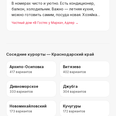
В номерах чисто и уютно. Есть кондиционер,
балкон, холодильник. Важно — летняя кухня,
можно готовить самим, посуда новая. Хозяйка
Карина доброжелательная и приветливая. С
Частный дом «В Гостях у Марка»
, Адлер
→
заселением проблем никогда не было, спасибо ей
огромное. Лучшее
Соседние курорты
— Краснодарский край
Архипо-Осиповка
Витязево
417
вариантов
402
вариантов
Дивноморское
Джубга
333
вариантов
304
вариантов
Новомихайловский
Кучугуры
173
вариантов
172
вариантов