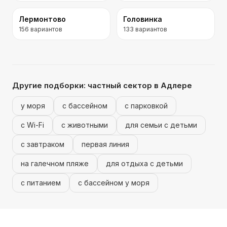
Лермонтово
Головинка
156
вариантов
133
вариантов
Другие подборки:
частный сектор
в Адлере
у моря
с бассейном
с парковкой
с Wi-Fi
с животными
для семьи с детьми
с завтраком
первая линия
на галечном пляже
для отдыха с детьми
с питанием
с бассейном у моря