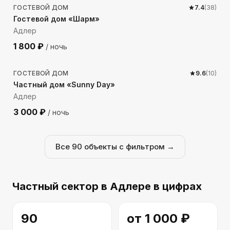
ГОСТЕВОЙ ДОМ
7.4
(
38
)
Гостевой дом «Шарм»
Адлер
1 800
₽
/ ночь
2464
м до моря
ГОСТЕВОЙ ДОМ
9.6
(
10
)
Частный дом «Sunny Day»
Адлер
3 000
₽
/ ночь
Все
90
объекты с фильтром →
Частный сектор
в Адлере
в цифрах
90
от
1 000
₽