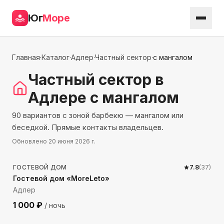
Юг
Море
Главная
·
Каталог
·
Адлер
·
Частный сектор
·
с мангалом
Частный сектор
в
Адлере
с мангалом
90 вариантов с зоной барбекю — мангалом или
беседкой. Прямые контакты владельцев.
Обновлено
20 июня 2026 г.
1183
м до моря
ГОСТЕВОЙ ДОМ
7.8
(
37
)
Гостевой дом «MoreLeto»
Адлер
1 000
₽
/ ночь
3867
м до моря