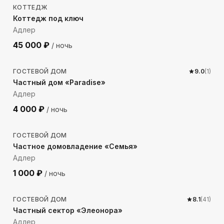
КОТТЕДЖ
Коттедж под ключ
Адлер
45 000
₽
/ ночь
683
м до моря
ГОСТЕВОЙ ДОМ
9.0
(
1
)
Частный дом «Paradise»
Адлер
4 000
₽
/ ночь
609
м до моря
ГОСТЕВОЙ ДОМ
Частное домовладение «Семья»
Адлер
1 000
₽
/ ночь
565
м до моря
ГОСТЕВОЙ ДОМ
8.1
(
41
)
Частный сектор «Элеонора»
Адлер