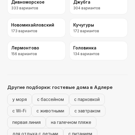
Дивноморское
Джубга
333
вариантов
304
вариантов
Новомихайловский
Кучугуры
173
вариантов
172
вариантов
Лермонтово
Головинка
156
вариантов
134
вариантов
Другие подборки:
гостевые дома
в Адлере
у моря
с бассейном
с парковкой
с Wi-Fi
с животными
с завтраком
первая линия
на галечном пляже
для отдыха с детьми
с питанием