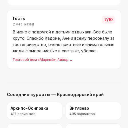
Анюте за гостеприимство благо
Гость
7
/10
2 мес. назад
В июне с подругой и детьми отдыхали. Всё было
круто! Спасибо Кадрие, Ане и всему персоналу за
гостеприимство, очень приятные и внимательные
люди. Номера чистые и светлые, уборка
регулярно, wi-fi работает. Место тихое, магазины
Гостевой дом «Мирный»
, Адлер
→
и кафе рядом. Еда вкусная, домашняя, вино тоже
неплох
Соседние курорты
— Краснодарский край
Архипо-Осиповка
Витязево
417
вариантов
405
вариантов