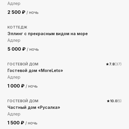
Адлер
2 500
₽
/ ночь
22
м до моря
КОТТЕДЖ
Эллинг с прекрасным видом на море
Адлер
5 000
₽
/ ночь
1183
м до моря
ГОСТЕВОЙ ДОМ
7.8
(
37
)
Гостевой дом «MoreLeto»
Адлер
1 000
₽
/ ночь
324
м до моря
ГОСТЕВОЙ ДОМ
10.0
(
5
)
Частный дом «Русалка»
Адлер
1 500
₽
/ ночь
367
м до моря