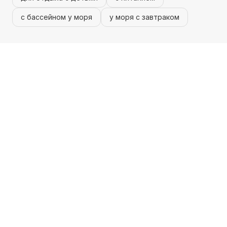
с бассейном у моря
у моря с завтраком