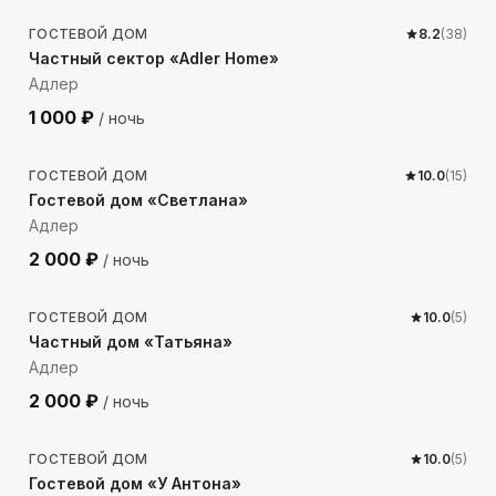
ГОСТЕВОЙ ДОМ
8.2
(
38
)
Частный сектор «Adler Home»
Адлер
1 000
₽
/ ночь
342
м до моря
ГОСТЕВОЙ ДОМ
10.0
(
15
)
Гостевой дом «Светлана»
Адлер
2 000
₽
/ ночь
517
м до моря
ГОСТЕВОЙ ДОМ
10.0
(
5
)
Частный дом «Татьяна»
Адлер
2 000
₽
/ ночь
92
м до моря
ГОСТЕВОЙ ДОМ
10.0
(
5
)
Гостевой дом «У Антона»