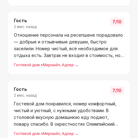
чисто, уютно и светло. Уезжать не хотелось.
Гость
7
/10
2 мес. назад
Отношение персонала на ресепшене порадовало
— добрые и отзывчивые девушки, быстро
заселили. Номер чистый, всё необходимое для
отдыха есть. Завтрак не входил в стоимость, но
всё равно предложили поесть. Спасибо за
Гостевой дом «Мирный»
, Адлер
→
приятное пребывание! Желаю хороших отзывов и
удачи в работе.
Гость
7
/10
2 мес. назад
Гостевой дом понравился, номер комфортный,
чистый и уютный, с нужными удобствами. В
столовой вкусную домашнюю еду подают,
повару спасибо. В окрестностях Олимпийский
парк, Сочи-парк, красивая набережная, чистый
Гостевой дом «Мирный»
, Адлер
→
пляж и бирюзовое море. Особенно Кадрие и