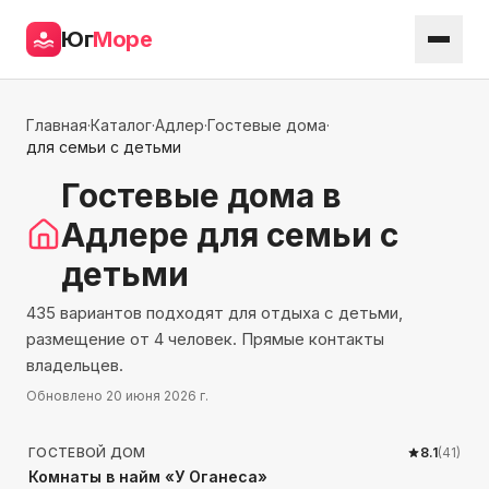
Юг
Море
Главная
·
Каталог
·
Адлер
·
Гостевые дома
·
для семьи с детьми
Гостевые дома
в
Адлере
для семьи с
детьми
435 вариантов подходят для отдыха с детьми,
размещение от 4 человек. Прямые контакты
владельцев.
Обновлено
20 июня 2026 г.
300
м до моря
ГОСТЕВОЙ ДОМ
8.1
(
41
)
Комнаты в найм «У Оганеса»