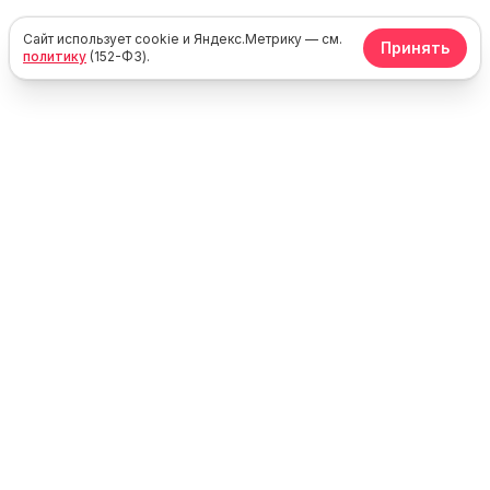
Сайт использует cookie и Яндекс.Метрику — см.
Принять
политику
(152-ФЗ).
Юг
Море
Каталог жилья у моря в России, Крыму и Абхазии. Без