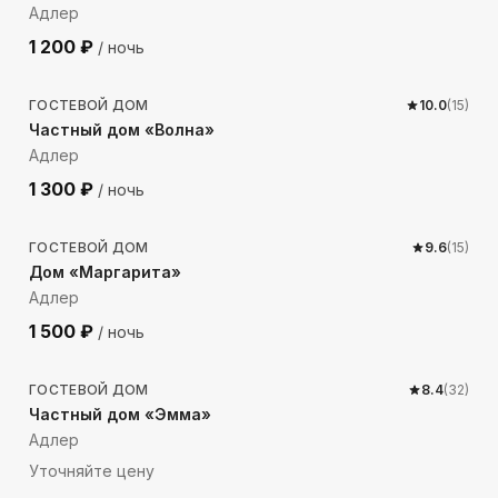
Адлер
1 200
₽
/ ночь
493
м до моря
ГОСТЕВОЙ ДОМ
10.0
(
15
)
Частный дом «Волна»
Адлер
1 300
₽
/ ночь
324
м до моря
ГОСТЕВОЙ ДОМ
9.6
(
15
)
Дом «Маргарита»
Адлер
1 500
₽
/ ночь
263
м до моря
ГОСТЕВОЙ ДОМ
8.4
(
32
)
Частный дом «Эмма»
Адлер
Уточняйте цену
282
м до моря