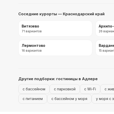
Соседние курорты
— Краснодарский край
Витязево
Архипо
71
вариантов
26
вариан
Лермонтово
Вардан
16
вариантов
15
вариан
Другие подборки:
гостиницы
в Адлере
с бассейном
с парковкой
с Wi-Fi
с жи
с питанием
с бассейном у моря
у моря с 