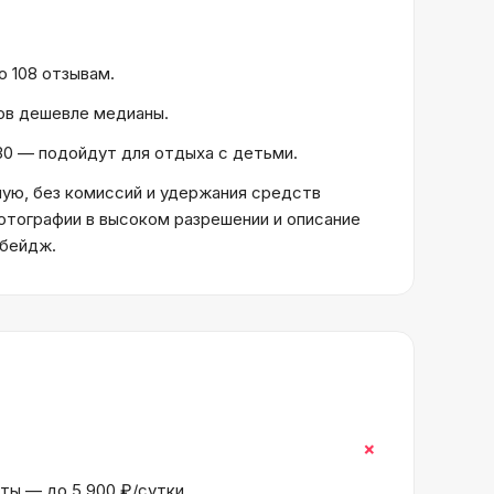
о 108 отзывам.
тов дешевле медианы.
 30 — подойдут для отдыха с детьми.
ую, без комиссий и удержания средств
отографии в высоком разрешении и описание
 бейдж.
+
нты — до 5 900 ₽/сутки.