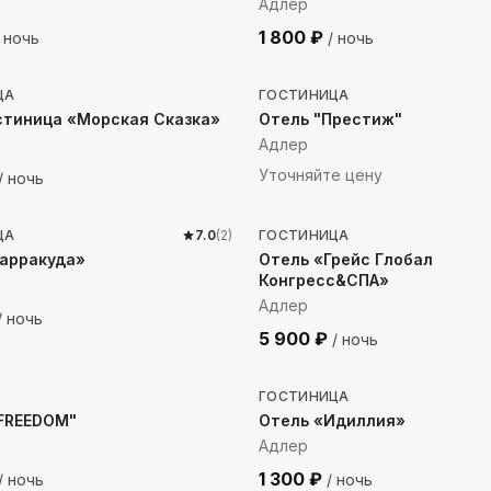
Адлер
1 800
₽
 ночь
/ ночь
до моря
100
м до моря
ЦА
ГОСТИНИЦА
стиница «Морская Сказка»
Отель "Престиж"
Адлер
Уточняйте цену
/ ночь
о моря
211
м до моря
ЦА
7.0
(
2
)
ГОСТИНИЦА
Барракуда»
Отель «Грейс Глобал
Конгресс&СПА»
Адлер
/ ночь
5 900
₽
/ ночь
о моря
252
м до моря
ГОСТИНИЦА
"FREEDOM"
Отель «Идиллия»
Адлер
1 300
₽
/ ночь
/ ночь
о моря
109
м до моря