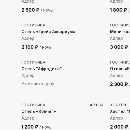
Адлер
Адлер
2 500
₽
1 800
₽
/ ночь
/
192
м до моря
224
м 
ГОСТИНИЦА
ГОСТИНИ
Отель «Грейс Аквариум»
Мини-го
Адлер
Адлер
2 100
₽
3 000
₽
/ ночь
113
м до моря
23
м д
ГОСТИНИЦА
ГОСТИНИ
Отель "Афродита"
Отель «
Адлер
Адлер
Уточняйте цену
2 300
₽
277
м до моря
91
м д
ГОСТИНИЦА
7.0
(
4
)
ХОСТЕЛ
Отель «Ковчег»
Хостел 
Адлер
Адлер
1 200
₽
2 000
₽
/ ночь
212
м до моря
49
м д