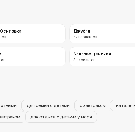
-Осиповка
Джубга
тов
22
вариантов
е
Благовещенская
тов
8
вариантов
вотными
для семьи с детьми
с завтраком
на гале
завтраком
для отдыха с детьми у моря