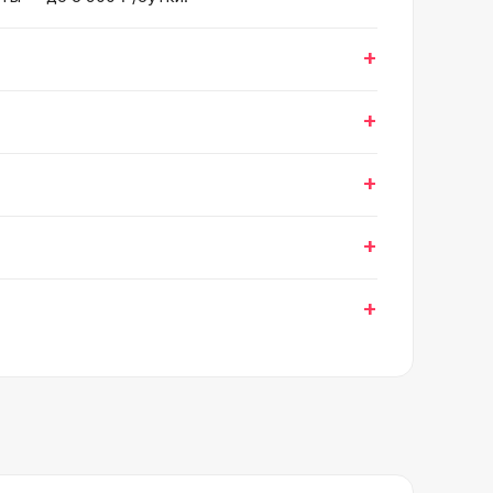
+
+
+
+
+