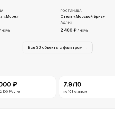
ЦА
ГОСТИНИЦА
ца «Море»
Отель «Морской Бриз»
Адлер
2 400
₽
/ ночь
/ ночь
Все
30
объекты с фильтром →
 000
₽
7.9
/10
2 100
₽/сутки
по
108
отзывам