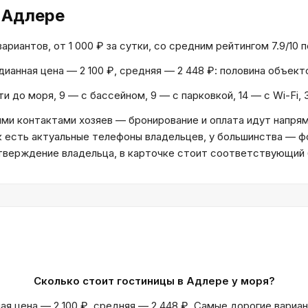
 Адлере
риантов, от 1 000 ₽ за сутки, со средним рейтингом 7.9/10 п
едианная цена — 2 100 ₽, средняя — 2 448 ₽: половина объек
и до моря, 9 — с бассейном, 9 — с парковкой, 14 — с Wi-Fi,
и контактами хозяев — бронирование и оплата идут напрям
к есть актуальные телефоны владельцев, у большинства — ф
дтверждение владельца, в карточке стоит соответствующий
Сколько стоит гостиницы в Адлере у моря?
ая цена — 2 100 ₽, средняя — 2 448 ₽. Самые дорогие вариа