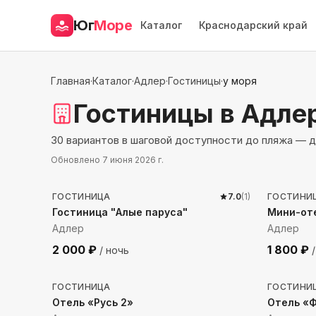
Юг
Море
Каталог
Краснодарский край
Главная
·
Каталог
·
Адлер
·
Гостиницы
·
у моря
Гостиницы
в Адле
30 вариантов в шаговой доступности до пляжа — д
Обновлено
7 июня 2026 г.
295
м до моря
295
м 
ГОСТИНИЦА
7.0
(
1
)
ГОСТИНИ
Гостиница "Алые паруса"
Мини-от
Адлер
Адлер
2 000
₽
1 800
₽
/ ночь
/
93
м до моря
25
м д
ГОСТИНИЦА
ГОСТИНИ
Отель «Русь 2»
Отель «