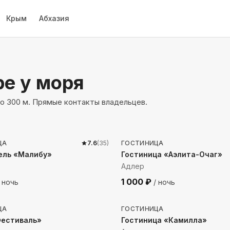
Крым
Абхазия
ре
у моря
о 300 м. Прямые контакты владельцев.
до моря
280
м до моря
ЦА
7.6
(
35
)
ГОСТИНИЦА
ель «Малибу»
Гостиница «Аэлита-Очаг»
Адлер
1 000
₽
 ночь
/ ночь
о моря
259
м до моря
ЦА
ГОСТИНИЦА
Фестиваль»
Гостиница «Камилла»