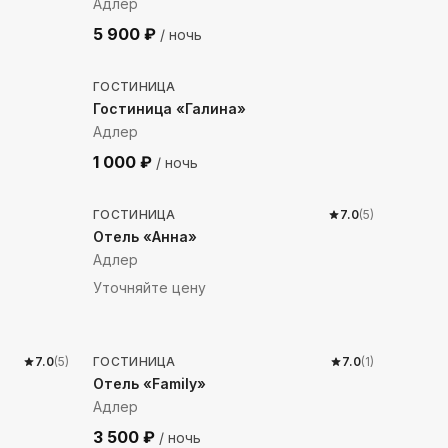
Адлер
5 900
₽
/ ночь
129
м до моря
ГОСТИНИЦА
Гостиница «Галина»
Адлер
1 000
₽
/ ночь
221
м до моря
ГОСТИНИЦА
7.0
(
5
)
Отель «Анна»
Адлер
Уточняйте цену
256
м до моря
7.0
(
5
)
ГОСТИНИЦА
7.0
(
1
)
Отель «Family»
Адлер
3 500
₽
/ ночь
208
м до моря