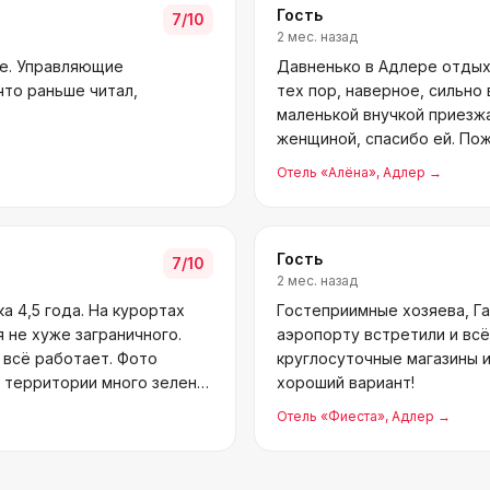
Гость
7
/10
2 мес. назад
не. Управляющие
Давненько в Адлере отдых
что раньше читал,
тех пор, наверное, сильно 
маленькой внучкой приезж
женщиной, спасибо ей. Пож
зае
Отель «Алёна»
, Адлер
→
Гость
7
/10
2 мес. назад
а 4,5 года. На курортах
Гостеприимные хозяева, Г
 не хуже заграничного.
аэропорту встретили и всё
 всё работает. Фото
круглосуточные магазины и
 территории много зелени,
хороший вариант!
Отель «Фиеста»
, Адлер
→