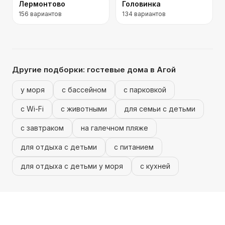
Лермонтово
Головинка
156
вариантов
134
вариантов
Другие подборки:
гостевые дома
в Агой
у моря
с бассейном
с парковкой
с Wi-Fi
с животными
для семьи с детьми
с завтраком
на галечном пляже
для отдыха с детьми
с питанием
для отдыха с детьми у моря
с кухней