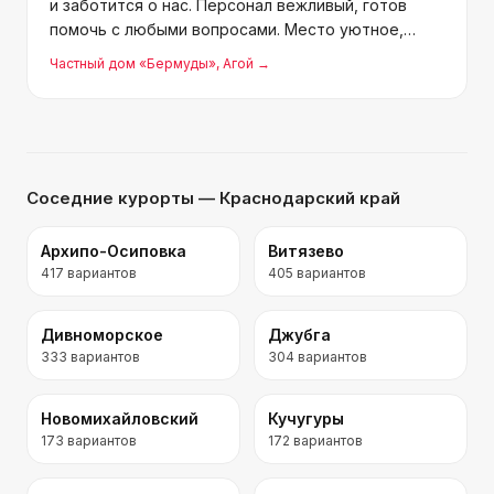
и заботится о нас. Персонал вежливый, готов
помочь с любыми вопросами. Место уютное,
природа вокруг просто шикарная. Домики чистые,
Частный дом «Бермуды»
, Агой
→
постельное бельё белоснежное, кухня
просторная. Так комф
Соседние курорты
— Краснодарский край
Архипо-Осиповка
Витязево
417
вариантов
405
вариантов
Дивноморское
Джубга
333
вариантов
304
вариантов
Новомихайловский
Кучугуры
173
вариантов
172
вариантов