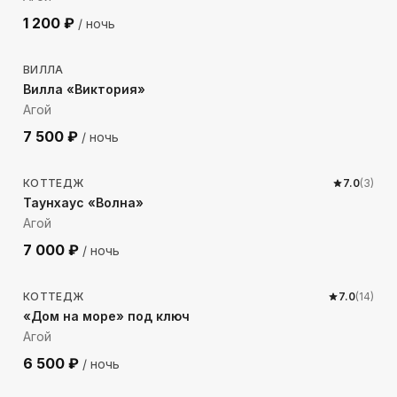
1 200
₽
/ ночь
1216
м до моря
ВИЛЛА
Вилла «Виктория»
Агой
7 500
₽
/ ночь
1010
м до моря
КОТТЕДЖ
7.0
(
3
)
Таунхаус «Волна»
Агой
7 000
₽
/ ночь
407
м до моря
КОТТЕДЖ
7.0
(
14
)
«Дом на море» под ключ
Агой
6 500
₽
/ ночь
701
м до моря