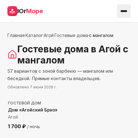
Юг
Море
Главная
·
Каталог
·
Агой
·
Гостевые дома
·
с мангалом
Гостевые дома
в Агой
с
мангалом
57 вариантов с зоной барбекю — мангалом или
беседкой. Прямые контакты владельцев.
Обновлено
7 июня 2026 г.
712
м до моря
ГОСТЕВОЙ ДОМ
Дом «Агойский Бриз»
Агой
1 700
₽
/ ночь
743
м до моря