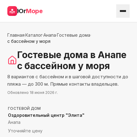
Юг
Море
Главная
·
Каталог
·
Анапа
·
Гостевые дома
·
с бассейном у моря
Гостевые дома
в Анапе
с бассейном у моря
8 вариантов с бассейном и в шаговой доступности до
пляжа — до 300 м. Прямые контакты владельцев.
Обновлено
18 июня 2026 г.
136
м до моря
ГОСТЕВОЙ ДОМ
Оздоровительный центр "Элита"
Анапа
Уточняйте цену
116
м до моря