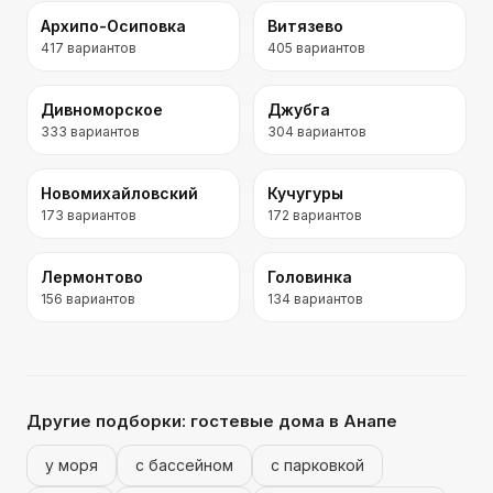
Архипо-Осиповка
Витязево
417
вариантов
405
вариантов
Дивноморское
Джубга
333
вариантов
304
вариантов
Новомихайловский
Кучугуры
173
вариантов
172
вариантов
Лермонтово
Головинка
156
вариантов
134
вариантов
Другие подборки:
гостевые дома
в Анапе
у моря
с бассейном
с парковкой