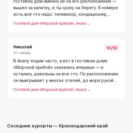
гостевой дом именно из-за его расположения —
вышел за калитку, и ты сразу на берегу. В номере
есть всё что надо: телевизор, кондиционер,
холодильник, свой санузел. Полотенца дают,
Гостевой дом «Морской прибой»
, Анапа
→
постель с полотенцами меняют раз в неделю. За
стиркой можно о
Николай
10
/10
4 г. назад
В Анапу ездим часто, а вот в гостевом доме
«Морской прибой» оказались впервые — и
остались довольны на все сто. По расположению
он выигрывает у многих отелей, до моря рукой
подать — две минуты. Сам дом очень уютный, в
Гостевой дом «Морской прибой»
, Анапа
→
номерах чисто, всё необходимое есть. На
территории работает ст
Соседние курорты
— Краснодарский край