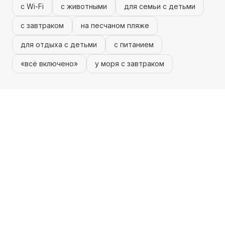
с Wi-Fi
с животными
для семьи с детьми
с завтраком
на песчаном пляже
для отдыха с детьми
с питанием
«всё включено»
у моря с завтраком