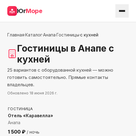
Юг
Море
Главная
·
Каталог
·
Анапа
·
Гостиницы
·
с кухней
Гостиницы
в Анапе
с
кухней
25 вариантов с оборудованной кухней — можно
готовить самостоятельно. Прямые контакты
владельцев.
Обновлено
18 июня 2026 г.
947
м до моря
ГОСТИНИЦА
Отель «Каравелла»
Анапа
1 500
₽
/ ночь
1548
м до моря