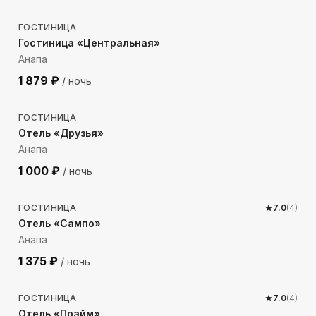
ГОСТИНИЦА
Гостиница «Центральная»
Анапа
1 879
₽
/ ночь
286
м до моря
ГОСТИНИЦА
Отель «Друзья»
Анапа
1 000
₽
/ ночь
999
м до моря
ГОСТИНИЦА
7.0
(
4
)
Отель «Сампо»
Анапа
1 375
₽
/ ночь
950
м до моря
ГОСТИНИЦА
7.0
(
4
)
Отель «Прайм»