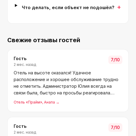
+
Что делать, если объект не подошёл?
Свежие отзывы гостей
Гость
7
/10
2 мес. назад
Отель на высоте оказался! Удачное
расположение и хорошее обслуживание трудно
не отметить. Администратор Юлия всегда на
связи была, быстро на просьбы реагировала.
Бассейн с подогревом, чистят его каждый день,
Отель «Прайм»
, Анапа
→
приятно удивил. В номерах чисто и уютно. С
детьми довольны отдыхом, план
Гость
7
/10
2 мес. назад