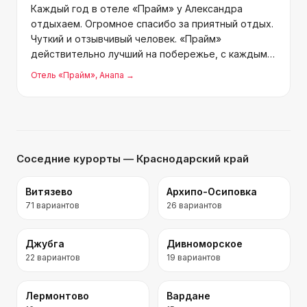
Каждый год в отеле «Прайм» у Александра
отдыхаем. Огромное спасибо за приятный отдых.
Чуткий и отзывчивый человек. «Прайм»
действительно лучший на побережье, с каждым
годом лучше становится. Номера чистые,
Отель «Прайм»
, Анапа
→
комфортные и уютные. Персонал вежливый,
обслуживание на высоком уровне. Ат
Соседние курорты
— Краснодарский край
Витязево
Архипо-Осиповка
71
вариантов
26
вариантов
Джубга
Дивноморское
22
вариантов
19
вариантов
Лермонтово
Вардане