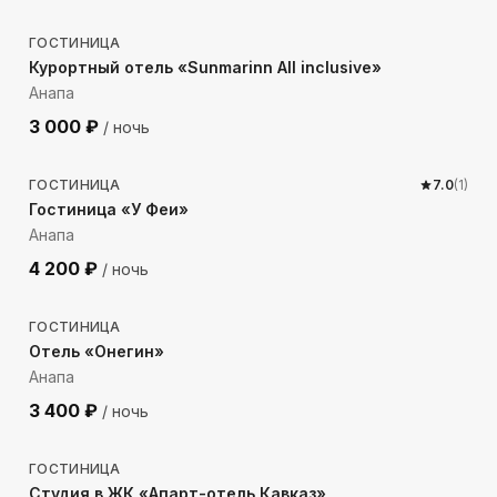
ГОСТИНИЦА
Курортный отель «Sunmarinn All inclusive»
Анапа
3 000
₽
/ ночь
401
м до моря
ГОСТИНИЦА
7.0
(
1
)
Гостиница «У Феи»
Анапа
4 200
₽
/ ночь
279
м до моря
ГОСТИНИЦА
Отель «Онегин»
Анапа
3 400
₽
/ ночь
624
м до моря
ГОСТИНИЦА
Студия в ЖК «Апарт-отель Кавказ»