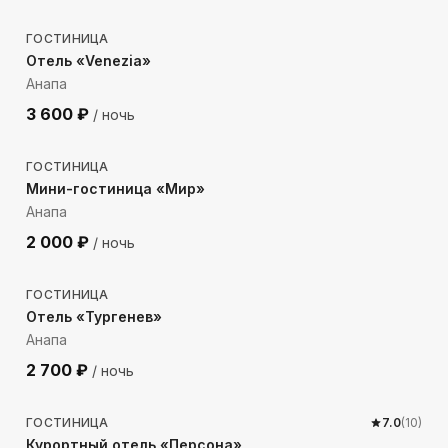
ГОСТИНИЦА
Отель «Venezia»
Анапа
3 600
₽
/ ночь
814
м до моря
ГОСТИНИЦА
Мини-гостиница «Мир»
Анапа
2 000
₽
/ ночь
1564
м до моря
ГОСТИНИЦА
Отель «Тургенев»
Анапа
2 700
₽
/ ночь
601
м до моря
ГОСТИНИЦА
7.0
(
10
)
Курортный отель «Персона»