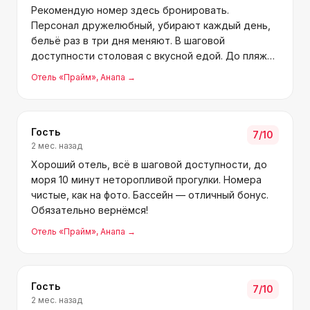
Рекомендую номер здесь бронировать.
Персонал дружелюбный, убирают каждый день,
бельё раз в три дня меняют. В шаговой
доступности столовая с вкусной едой. До пляжа
минут 10 прогулочным шагом. С питомцами можно
Отель «Прайм»
, Анапа
→
— наш кот тоже доволен был. Мелкие минусы
есть, конечно, но в целом неп
Гость
7
/10
2 мес. назад
Хороший отель, всё в шаговой доступности, до
моря 10 минут неторопливой прогулки. Номера
чистые, как на фото. Бассейн — отличный бонус.
Обязательно вернёмся!
Отель «Прайм»
, Анапа
→
Гость
7
/10
2 мес. назад