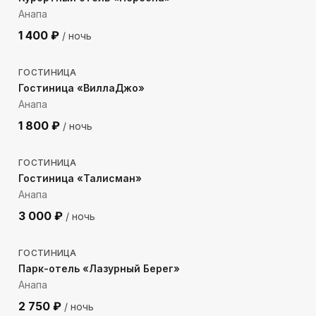
Анапа
1 400
₽
/ ночь
595
м до моря
ГОСТИНИЦА
Гостиница «ВиллаДжо»
Анапа
1 800
₽
/ ночь
266
м до моря
ГОСТИНИЦА
Гостиница «Талисман»
Анапа
3 000
₽
/ ночь
380
м до моря
ГОСТИНИЦА
Парк-отель «Лазурный Берег»
Анапа
2 750
₽
/ ночь
395
м до моря