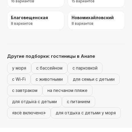
16
вариантов
15
вариантов
Благовещенская
Новомихайловский
8
вариантов
8
вариантов
Другие подборки:
гостиницы
в Анапе
у моря
с бассейном
с парковкой
с Wi-Fi
с животными
для семьи с детьми
с завтраком
на песчаном пляже
для отдыха с детьми
с питанием
«всё включено»
для отдыха с детьми у моря