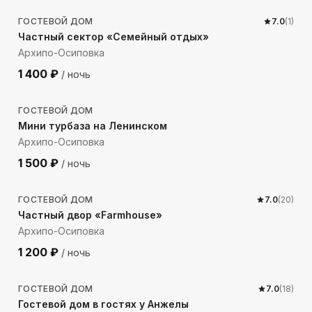
ГОСТЕВОЙ ДОМ
7.0
(
1
)
Частный сектор «Семейный отдых»
Архипо-Осиповка
1 400
₽
/ ночь
946
м до моря
ГОСТЕВОЙ ДОМ
Мини турбаза на Ленинском
Архипо-Осиповка
1 500
₽
/ ночь
1010
м до моря
ГОСТЕВОЙ ДОМ
7.0
(
20
)
Частный двор «Farmhouse»
Архипо-Осиповка
1 200
₽
/ ночь
972
м до моря
ГОСТЕВОЙ ДОМ
7.0
(
18
)
Гостевой дом в гостях у Анжелы