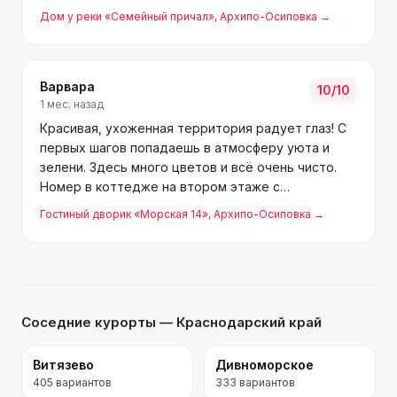
отдельное спасибо — вежливые, душевные
Дом у реки «Семейный причал»
, Архипо-Осиповка
→
люди.
Варвара
10
/10
1 мес. назад
Красивая, ухоженная территория радует глаз! С
первых шагов попадаешь в атмосферу уюта и
зелени. Здесь много цветов и всё очень чисто.
Номер в коттедже на втором этаже с
потрясающим видом на гору просто поразил. В
Гостиный дворик «Морская 14»
, Архипо-Осиповка
→
нем есть всё необходимое: большая кровать,
шкаф, вешалка, холодильн
Соседние курорты
— Краснодарский край
Витязево
Дивноморское
405
вариантов
333
вариантов