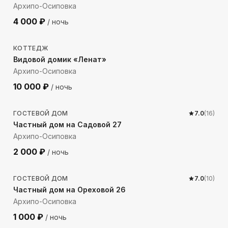
Архипо-Осиповка
4 000
₽
/ ночь
102
м до моря
КОТТЕДЖ
Видовой домик «Ленат»
Архипо-Осиповка
10 000
₽
/ ночь
590
м до моря
ГОСТЕВОЙ ДОМ
7.0
(
16
)
Частный дом на Садовой 27
Архипо-Осиповка
2 000
₽
/ ночь
818
м до моря
ГОСТЕВОЙ ДОМ
7.0
(
10
)
Частный дом на Ореховой 26
Архипо-Осиповка
1 000
₽
/ ночь
1062
м до моря