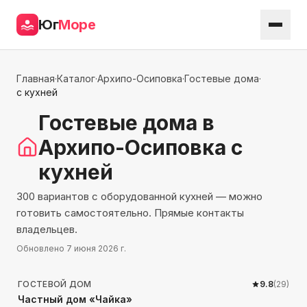
Юг
Море
Главная
·
Каталог
·
Архипо-Осиповка
·
Гостевые дома
·
с кухней
Гостевые дома
в
Архипо-Осиповка
с
кухней
300 вариантов с оборудованной кухней — можно
готовить самостоятельно. Прямые контакты
владельцев.
Обновлено
7 июня 2026 г.
1055
м до моря
ГОСТЕВОЙ ДОМ
9.8
(
29
)
Частный дом «Чайка»