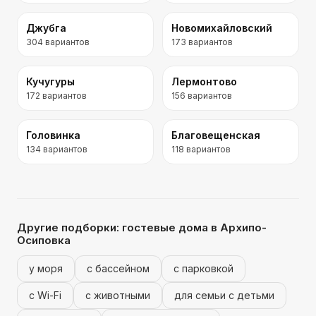
Джубга
Новомихайловский
304
вариантов
173
вариантов
Кучугуры
Лермонтово
172
вариантов
156
вариантов
Головинка
Благовещенская
134
вариантов
118
вариантов
Другие подборки:
гостевые дома
в Архипо-
Осиповка
у моря
с бассейном
с парковкой
с Wi-Fi
с животными
для семьи с детьми