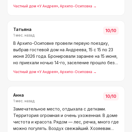
Частный дом «У Андрея»
, Архипо-Осиповка
→
Татьяна
10
/10
1 мес. назад
В Архипо-Осиповке провели первую поездку,
выбрав гостевой дом на Андреева, 15 с 15 по 23
июня 2026 года. Бронировали заранее на 15 июня,
но приехали ночью 14-го, заселение прошло без
проблем. Номер хоть и небольшой, но уютный и
Частный дом «У Андрея»
, Архипо-Осиповка
→
чистый, а хозяева оказались очень приятными
людьми.
Анна
10
/10
1 мес. назад
Замечательное место, отдыхала с детками.
Территория огромная и очень ухоженная. В доме
чистота и красота. Рядом — лес, речка, много где
можно погулять. Воздух свежайший. Хозяевам