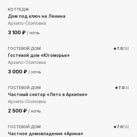
КОТТЕДЖ
Дом под ключ на Ленина
Архипо-Осиповка
3 100
₽
/ ночь
630
м до моря
ГОСТЕВОЙ ДОМ
7.0
(
16
)
Гостевой дом «Югоморье»
Архипо-Осиповка
3 000
₽
/ ночь
963
м до моря
ГОСТЕВОЙ ДОМ
7.0
(
4
)
Частный сектор «Лето в Архипке»
Архипо-Осиповка
2 500
₽
/ ночь
103
м до моря
ГОСТЕВОЙ ДОМ
7.0
(
16
)
Частное домовладение «Арина»