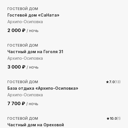
ГОСТЕВОЙ ДОМ
Гостевой дом «СаНата»
Архипо-Осиповка
2 000
₽
/ ночь
84
м до моря
ГОСТЕВОЙ ДОМ
Частный дом на Гоголя 31
Архипо-Осиповка
3 000
₽
/ ночь
670
м до моря
ГОСТЕВОЙ ДОМ
7.0
(
13
)
База отдыха «Архипо-Осиповка»
Архипо-Осиповка
7 700
₽
/ ночь
787
м до моря
ГОСТЕВОЙ ДОМ
10.0
(
1
)
Частный дом на Ореховой