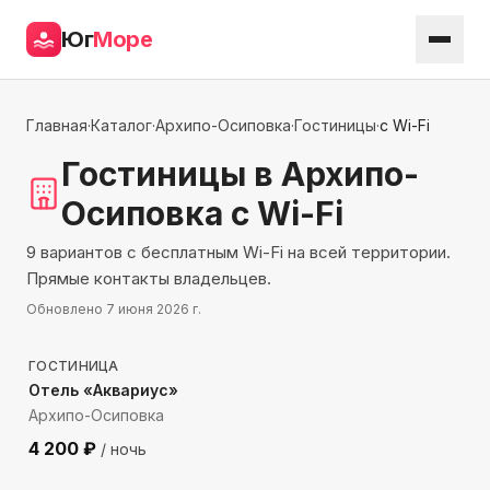
Юг
Море
Главная
·
Каталог
·
Архипо-Осиповка
·
Гостиницы
·
с Wi-Fi
Гостиницы
в Архипо-
Осиповка
с Wi-Fi
9 вариантов с бесплатным Wi-Fi на всей территории.
Прямые контакты владельцев.
Обновлено
7 июня 2026 г.
399
м до моря
ГОСТИНИЦА
Отель «Аквариус»
Архипо-Осиповка
4 200
₽
/ ночь
615
м до моря