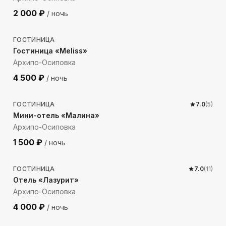
2 000
₽
/ ночь
213
м до моря
ГОСТИНИЦА
Гостиница «Meliss»
Архипо-Осиповка
4 500
₽
/ ночь
221
м до моря
ГОСТИНИЦА
7.0
(
5
)
Мини-отель «Малина»
Архипо-Осиповка
1 500
₽
/ ночь
213
м до моря
ГОСТИНИЦА
7.0
(
11
)
Отель «Лазурит»
Архипо-Осиповка
4 000
₽
/ ночь
365
м до моря