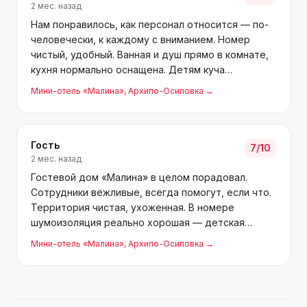
2 мес. назад
Нам понравилось, как персонал относится — по-
человечески, к каждому с вниманием. Номер
чистый, удобный. Ванная и душ прямо в комнате,
кухня нормально оснащена. Детям куча
развлечений — батут, игрушки, даже мотоциклы,
Мини-отель «Малина»
, Архипо-Осиповка
→
плюс можно приезжать с животными.
Местоположение хорошее, прямо
Гость
7
/10
2 мес. назад
Гостевой дом «Малина» в целом порадовал.
Сотрудники вежливые, всегда помогут, если что.
Территория чистая, ухоженная. В номере
шумоизоляция реально хорошая — детская
площадка рядом, а в комнате тихо, никаких
Мини-отель «Малина»
, Архипо-Осиповка
→
лишних звуков. До моря близко, по дороге кафе и
лавки. Удобно, что свой