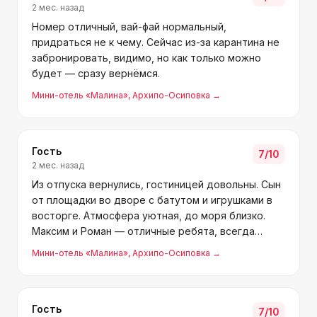
2 мес. назад
Номер отличный, вай-фай нормальный,
придраться не к чему. Сейчас из-за карантина не
забронировать, видимо, но как только можно
будет — сразу вернёмся.
Мини-отель «Малина»
, Архипо-Осиповка
→
Гость
7
/10
2 мес. назад
Из отпуска вернулись, гостиницей довольны. Сын
от площадки во дворе с батутом и игрушками в
восторге. Атмосфера уютная, до моря близко.
Максим и Роман — отличные ребята, всегда
помогут. Рекомендую! Если поедете, у Максима
Мини-отель «Малина»
, Архипо-Осиповка
→
про дядю Лео спросите — морепродукты там
отличные.
Гость
7
/10