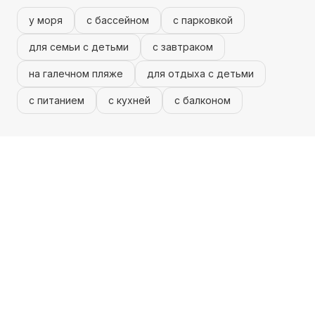
у моря
с бассейном
с парковкой
для семьи с детьми
с завтраком
на галечном пляже
для отдыха с детьми
с питанием
с кухней
с балконом