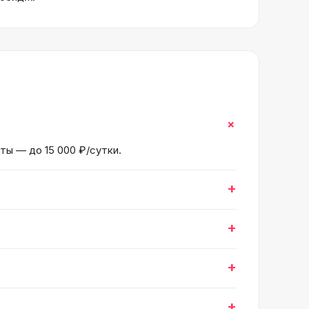
+
ты — до 15 000 ₽/сутки.
+
+
+
+