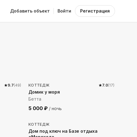
Добавить объект
Войти
Регистрация
424
м до моря
9.7
(
49
)
КОТТЕДЖ
7.0
(
17
)
Домик у моря
Бетта
5 000
₽
/ ночь
50
м до моря
КОТТЕДЖ
Дом под ключ на Базе отдыха
«Мореход»