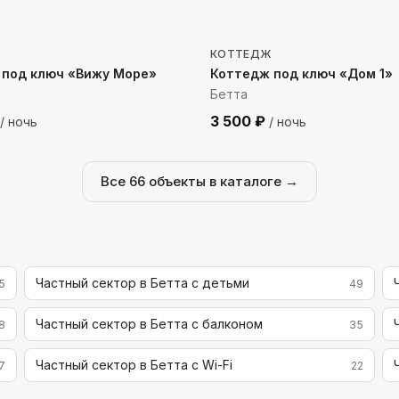
до моря
488
м до моря
КОТТЕДЖ
 под ключ «Вижу Море»
Коттедж под ключ «Дом 1»
Бетта
3 500
₽
/ ночь
/ ночь
Все
66
объекты в каталоге →
Частный сектор в Бетта с детьми
5
49
Частный сектор в Бетта с балконом
8
35
Частный сектор в Бетта с Wi-Fi
7
22