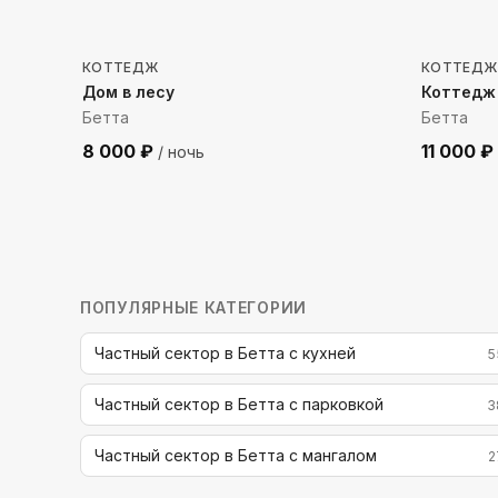
886
м до моря
579
м 
КОТТЕДЖ
КОТТЕДЖ
Дом в лесу
Коттедж
Бетта
Бетта
8 000
₽
11 000
₽
/ ночь
ПОПУЛЯРНЫЕ КАТЕГОРИИ
Частный сектор в Бетта с кухней
5
Частный сектор в Бетта с парковкой
3
Частный сектор в Бетта с мангалом
2