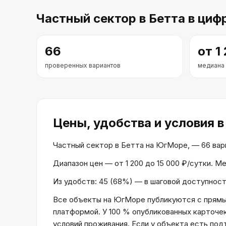
Частный сектор
в Бетта
в циф
66
от
1
проверенных вариантов
медиана
Цены, удобства и условия
в
Частный сектор в Бетта на ЮгМоре, — 66 вариа
Диапазон цен — от 1 200 до 15 000 ₽/сутки. М
Из удобств: 45 (68%) — в шаговой доступности
Все объекты на ЮгМоре публикуются с прямым
платформой. У 100 % опубликованных карточе
условий проживания. Если у объекта есть по