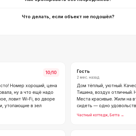
Что делать, если объект не подошёл?
Гость
10
/10
2 мес. назад
 сто! Номер хороший, цена
Дом тёплый, уютный. Каче
овала, ну а что ещё надо
Тишина, воздух отличный. 
е, ловит Wi-Fi, во дворе
Места красивые. Жили на 
ки, утопающие в зел
сидеть — одно удовольств
Частный коттедж
, Бетта
→