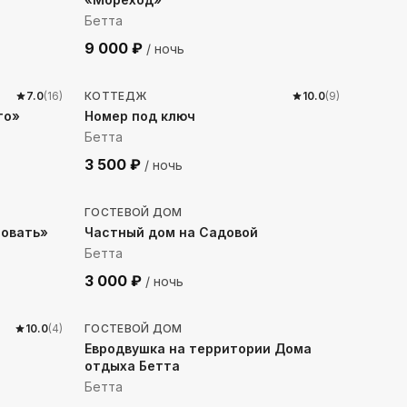
Бетта
9 000
₽
/ ночь
413
м до моря
7.0
(
16
)
КОТТЕДЖ
10.0
(
9
)
то»
Номер под ключ
Бетта
3 500
₽
/ ночь
353
м до моря
ГОСТЕВОЙ ДОМ
овать»
Частный дом на Садовой
Бетта
3 000
₽
/ ночь
466
м до моря
10.0
(
4
)
ГОСТЕВОЙ ДОМ
Евродвушка на территории Дома
отдыха Бетта
Бетта