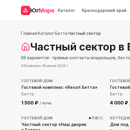
Юг
Море
Каталог
Краснодарский край
Главная
·
Каталог
·
Бетта
·
Частный сектор
Частный сектор
в 
66 вариантов · прямые контакты владельцев, без 
Обновлено
18 июня 2026 г.
278
м до моря
534
м 
ГОСТЕВОЙ ДОМ
ГОСТЕВО
Гостевой комплекс «Resort Бетта»
Гостево
Бетта
Бетта
1 500
₽
4 000
₽
/ ночь
352
м до моря
1789
м
ГОСТЕВОЙ ДОМ
7.0
(
12
)
КОТТЕДЖ
Частный сектор «Наш дворик
Дом под 
в Бетте»