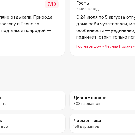
Гость
7
/10
2 мес. назад
оляне отдыхали. Природа
С 24 июля по 5 августа отп
тославу и Елене за
дома себя чувствовали, м
м под дикой природой —
особенности — уединённо,
подкинет, стоит только по
сезоне сов
Гостевой дом «Лесная Поляна»
во
Дивноморское
антов
333
вариантов
ры
Лермонтово
нтов
156
вариантов