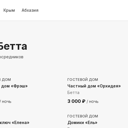
Крым
Абхазия
Бетта
посредников
до моря
287
м до моря
Й ДОМ
ГОСТЕВОЙ ДОМ
й дом «Фрэш»
Частный дом «Орхидея»
Бетта
3 000
₽
/ ночь
/ ночь
 до моря
1982
м до моря
ГОСТЕВОЙ ДОМ
ключ «Елена»
Домики «Ель»