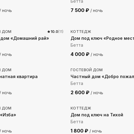
Бетта
7 500
₽
/ ночь
/ ночь
до моря
468
м до моря
Й ДОМ
10.0
(
11
)
КОТТЕДЖ
 дом «Домашний рай»
Дом под ключ «Родное мес
Бетта
4 000
₽
/ ночь
/ ночь
до моря
209
м до моря
Й ДОМ
ГОСТЕВОЙ ДОМ
натная квартира
Частный дом «Добро пожал
Бетта
2 600
₽
/ ночь
/ ночь
до моря
461
м до моря
Й ДОМ
КОТТЕДЖ
 «Изба»
Дом под ключ на Тихой
Бетта
1 800
₽
/ ночь
/ ночь