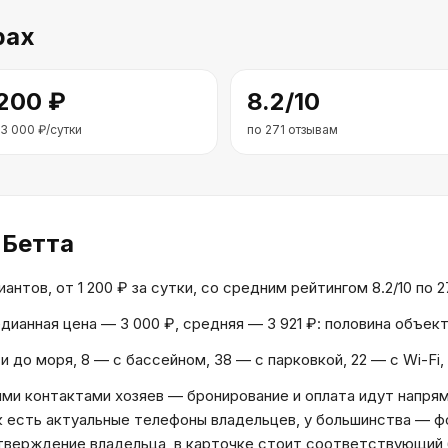
рах
 200
₽
8.2
/10
3 000
₽/сутки
по
271
отзывам
 Бетта
нтов, от 1 200 ₽ за сутки, со средним рейтингом 8.2/10 по 2
едианная цена — 3 000 ₽, средняя — 3 921 ₽: половина объе
 до моря, 8 — с бассейном, 38 — с парковкой, 22 — с Wi-Fi
и контактами хозяев — бронирование и оплата идут напрям
к есть актуальные телефоны владельцев, у большинства — ф
дтверждение владельца, в карточке стоит соответствующий