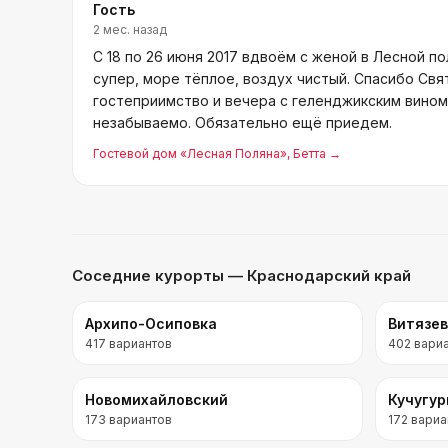
Гость
2 мес. назад
С 18 по 26 июня 2017 вдвоём с женой в Лесной п
супер, море тёплое, воздух чистый. Спасибо Свя
гостеприимство и вечера с геленджикским вино
незабываемо. Обязательно ещё приедем.
Гостевой дом «Лесная Поляна»
, Бетта
→
Соседние курорты
— Краснодарский край
Архипо-Осиповка
Витязе
417
вариантов
402
вари
Новомихайловский
Кучугу
173
вариантов
172
вариа