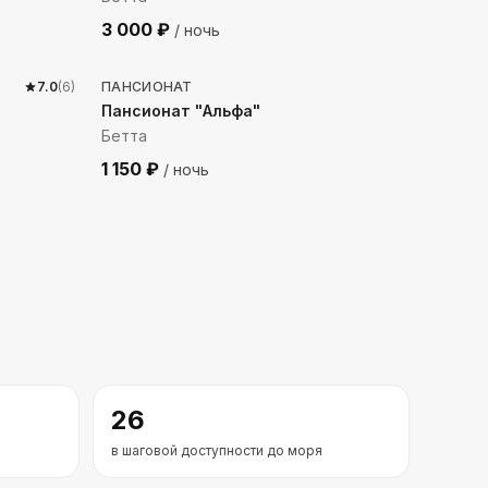
3 000
₽
/ ночь
411
м до моря
7.0
(
6
)
ПАНСИОНАТ
Пансионат "Альфа"
Бетта
1 150
₽
/ ночь
26
в шаговой доступности до моря