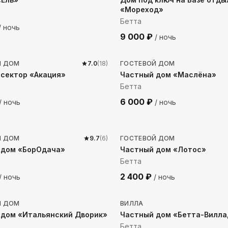
«Мореход»
Бетта
/ ночь
9 000
₽
/ ночь
до моря
121
м до моря
Й ДОМ
7.0
(
18
)
ГОСТЕВОЙ ДОМ
сектор «Акация»
Частный дом «Маслёна»
Бетта
6 000
₽
/ ночь
/ ночь
 до моря
366
м до моря
Й ДОМ
9.7
(
6
)
ГОСТЕВОЙ ДОМ
 дом «БорОдача»
Частный дом «Лотос»
Бетта
2 400
₽
/ ночь
/ ночь
до моря
869
м до моря
Й ДОМ
ВИЛЛА
 дом «Итальянский Дворик»
Частный дом «Бетта-Вилл
Бетта