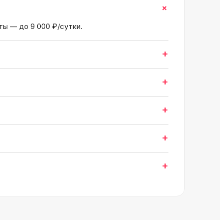
+
ты — до 9 000 ₽/сутки.
+
+
+
+
+