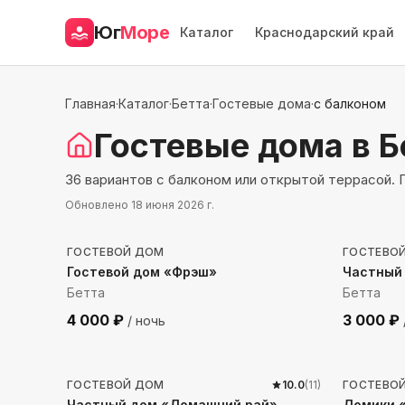
Юг
Море
Каталог
Краснодарский край
Главная
·
Каталог
·
Бетта
·
Гостевые дома
·
с балконом
Гостевые дома
в Б
36 вариантов с балконом или открытой террасой.
Обновлено
18 июня 2026 г.
534
м до моря
287
м 
ГОСТЕВОЙ ДОМ
ГОСТЕВО
Гостевой дом «Фрэш»
Частный
Бетта
Бетта
4 000
₽
3 000
₽
/ ночь
316
м до моря
1982
м
ГОСТЕВОЙ ДОМ
10.0
(
11
)
ГОСТЕВО
Частный дом «Домашний рай»
Домики 