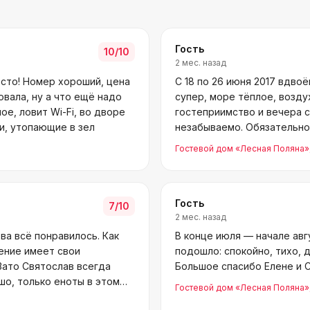
Гость
10
/10
2 мес. назад
 сто! Номер хороший, цена
С 18 по 26 июня 2017 вдво
овала, ну а что ещё надо
супер, море тёплое, возду
е, ловит Wi-Fi, во дворе
гостеприимство и вечера 
ки, утопающие в зел
незабываемо. Обязательно
Гостевой дом «Лесная Поляна»
Гость
7
/10
2 мес. назад
ова всё понравилось. Как
В конце июля — начале авг
ение имеет свои
подошло: спокойно, тихо, 
Зато Святослав всегда
Большое спасибо Елене и С
шо, только еноты в этом
Гостевой дом «Лесная Поляна»