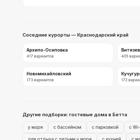
Соседние курорты
— Краснодарский край
Архипо-Осиповка
Витязе
417
вариантов
405
вари
Новомихайловский
Кучугу
173
вариантов
172
вариа
Другие подборки:
гостевые дома
в Бетта
у моря
с бассейном
с парковкой
с Wi-
для отдыха с детьми у моря
с кухней
с м