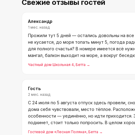
Свежие отзывы гостей
Александр
1 мес. назад
Прожили тут 5 дней — остались довольны на все
не кусается, до моря топать минут 5, погода рад
для полного счастья? В номере имеется всё нужно
мангал, балкон выходит на море, а вокруг бесед
Частный дом Школьная 4
, Бетта
→
Гость
2 мес. назад
С 24 июля по 5 августа отпуск здесь провели, сн
дома себя чувствовали, место тёплое. Располож
особенности — уединённо, но идти приходится. 
подкинет, стоит только попросить. В целом хоро
сезоне сов
Гостевой дом «Лесная Поляна»
, Бетта
→