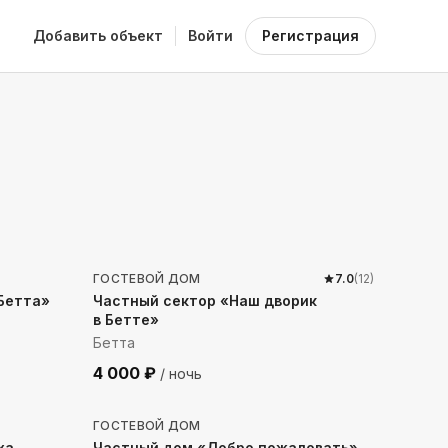
Добавить объект
Войти
Регистрация
352
м до моря
ГОСТЕВОЙ ДОМ
7.0
(
12
)
 Бетта»
Частный сектор «Наш дворик
в Бетте»
Бетта
4 000
₽
/ ночь
209
м до моря
ГОСТЕВОЙ ДОМ
ха
Частный дом «Добро пожаловать»