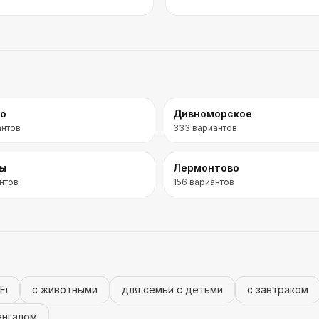
во
Дивноморское
антов
333
вариантов
ры
Лермонтово
нтов
156
вариантов
Fi
с животными
для семьи с детьми
с завтраком
ангалом