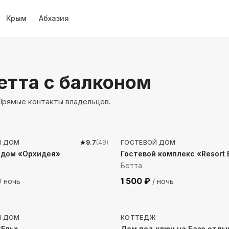
Крым
Абхазия
етта
с балконом
 Прямые контакты владельцев.
до моря
278
м до моря
Й ДОМ
9.7
(
49
)
ГОСТЕВОЙ ДОМ
 дом «Орхидея»
Гостевой комплекс «Resort
Бетта
1 500
₽
/ ночь
/ ночь
 до моря
50
м до моря
Й ДОМ
КОТТЕДЖ
«Ель»
Дом под ключ на Базе отды