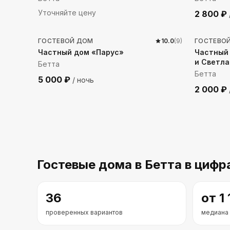
Уточняйте цену
2 800
₽
63
м до моря
213
м 
ГОСТЕВОЙ ДОМ
10.0
(
9
)
ГОСТЕВО
Частный дом «Парус»
Частный
и Светл
Бетта
Бетта
5 000
₽
/ ночь
2 000
₽
Гостевые дома
в Бетта
в цифр
36
от
1
проверенных вариантов
медиана