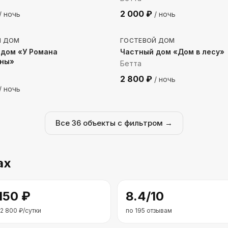
2 000
₽
/ ночь
/ ночь
до моря
658
м до моря
Й ДОМ
ГОСТЕВОЙ ДОМ
 дом «У Романа
Частный дом «Дом в лесу»
аны»
Бетта
2 800
₽
/ ночь
/ ночь
Все
36
объекты с фильтром →
ах
 150
₽
8.4
/10
2 800
₽/сутки
по
195
отзывам