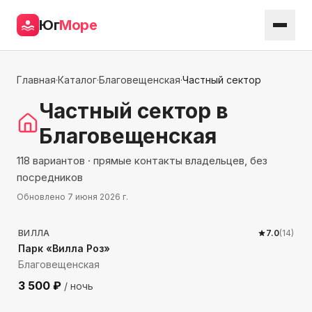
Юг
Море
Главная
·
Каталог
·
Благовещенская
·
Частный сектор
Частный сектор
в
Благовещенская
118 вариантов · прямые контакты владельцев, без
посредников
Обновлено
7 июня 2026 г.
1670
м до моря
ВИЛЛА
7.0
(
14
)
Парк «Вилла Роз»
Благовещенская
3 500
₽
/ ночь
2177
м до моря