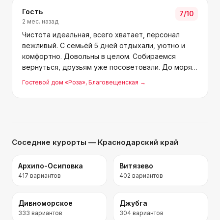
Гость
7
/10
2 мес. назад
Чистота идеальная, всего хватает, персонал
вежливый. С семьёй 5 дней отдыхали, уютно и
комфортно. Довольны в целом. Собираемся
вернуться, друзьям уже посоветовали. До моря
10 минут по тротуару.
Гостевой дом «Роза»
, Благовещенская
→
Соседние курорты
— Краснодарский край
Архипо-Осиповка
Витязево
417
вариантов
402
вариантов
Дивноморское
Джубга
333
вариантов
304
вариантов