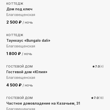
КОТТЕДЖ
Дом под ключ
Благовещенская
2 500
₽
/ ночь
1649
м до моря
КОТТЕДЖ
Таунхаус «Bungalo dali»
Благовещенская
1 800
₽
/ ночь
314
м до моря
ГОСТЕВОЙ ДОМ
7.0
(
4
)
Гостевой дом «Юлия»
Благовещенская
4 500
₽
/ ночь
1055
м до моря
ГОСТЕВОЙ ДОМ
7.0
(
18
)
Частное домовладение на Казачьем, 31
Благовещенская