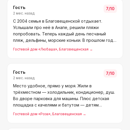
Гость
7
/10
2 мес. назад
С 2004 семья в Благовещенской отдыхает.
Услышали про неё в Анапе, решили пляжи
попробовать. Теперь каждый день песчаный
пляж, дельфины, морские коньки. В прошлом году
опять в Благовещенскую, уже 9 лет в «Любаше»
Гостевой дом «Любаша»
, Благовещенская
→
останавливаемся. Атмосфера тут особенная,
спасибо Наташе и Виталию —
Гость
7
/10
2 мес. назад
Место удобное, прямо у моря. Жили в
трёхместном — холодильник, кондиционер, душ.
Во дворе парковка для машины. Плюс детская
площадка с качелями и батутом — детям
радость. Спасибо за отдых, обязательно
Гостевой дом «Роза»
, Благовещенская
→
вернёмся.