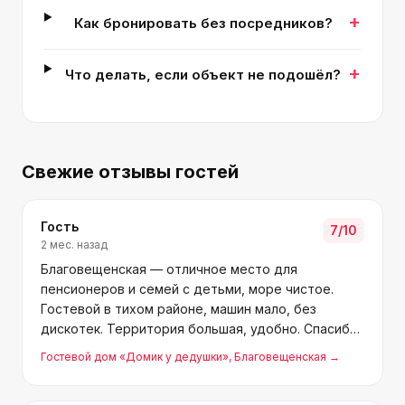
+
Как бронировать без посредников?
+
Что делать, если объект не подошёл?
Свежие отзывы гостей
Гость
7
/10
2 мес. назад
Благовещенская — отличное место для
пенсионеров и семей с детьми, море чистое.
Гостевой в тихом районе, машин мало, без
дискотек. Территория большая, удобно. Спасибо
Александру, Наташе, Карине и Наташе за тёплый
Гостевой дом «Домик у дедушки»
, Благовещенская
→
приём! Надеюсь, хозяин скидки для постоянных и
пенсионеров сделает.