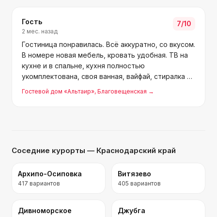
камерами. Море и ма
Гость
7
/10
2 мес. назад
Гостиница понравилась. Всё аккуратно, со вкусом.
В номере новая мебель, кровать удобная. ТВ на
кухне и в спальне, кухня полностью
укомплектована, своя ванная, вайфай, стиралка и
утюг. Близко к морю. Точно вернёмся.
Гостевой дом «Альтаир»
, Благовещенская
→
Соседние курорты
— Краснодарский край
Архипо-Осиповка
Витязево
417
вариантов
405
вариантов
Дивноморское
Джубга