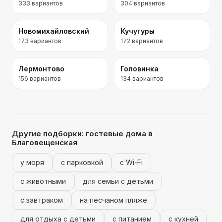
333
вариантов
304
вариантов
Новомихайловский
Кучугуры
173
вариантов
172
вариантов
Лермонтово
Головинка
156
вариантов
134
вариантов
Другие подборки:
гостевые дома
в
Благовещенская
у моря
с парковкой
с Wi-Fi
с животными
для семьи с детьми
с завтраком
на песчаном пляже
для отдыха с детьми
с питанием
с кухней