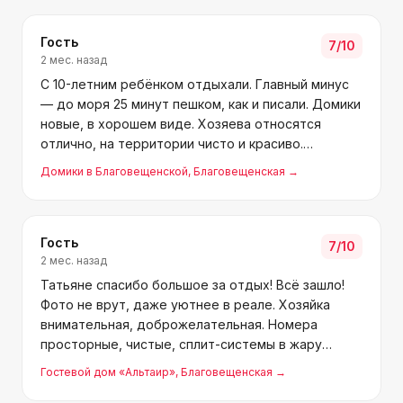
пенсионеров сделает.
Гость
7
/10
2 мес. назад
С 10-летним ребёнком отдыхали. Главный минус
— до моря 25 минут пешком, как и писали. Домики
новые, в хорошем виде. Хозяева относятся
отлично, на территории чисто и красиво.
Особенно нравится большая парковка и бассейн
Домики в Благовещенской
, Благовещенская
→
отличный. Кухня закрытая, свежая. Везде приятно
находиться. С
Гость
7
/10
2 мес. назад
Татьяне спасибо большое за отдых! Всё зашло!
Фото не врут, даже уютнее в реале. Хозяйка
внимательная, доброжелательная. Номера
просторные, чистые, сплит-системы в жару
спасают, а зимой отопление и тёплый пол. На
Гостевой дом «Альтаир»
, Благовещенская
→
кухне и в санузле всё есть. Бонус — парковка под