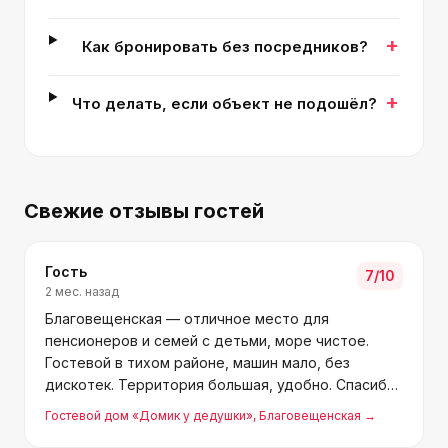
+
Как бронировать без посредников?
+
Что делать, если объект не подошёл?
Свежие отзывы гостей
Гость
7
/10
2 мес. назад
Благовещенская — отличное место для
пенсионеров и семей с детьми, море чистое.
Гостевой в тихом районе, машин мало, без
дискотек. Территория большая, удобно. Спасибо
Александру, Наташе, Карине и Наташе за тёплый
Гостевой дом «Домик у дедушки»
, Благовещенская
→
приём! Надеюсь, хозяин скидки для постоянных и