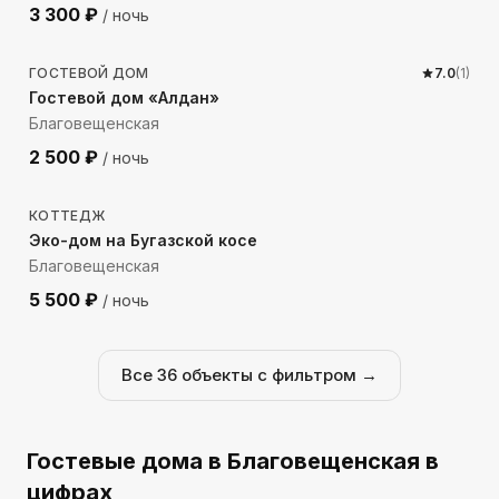
3 300
₽
/ ночь
1605
м до моря
ГОСТЕВОЙ ДОМ
7.0
(
1
)
Гостевой дом «Алдан»
Благовещенская
2 500
₽
/ ночь
187
м до моря
КОТТЕДЖ
Эко-дом на Бугазской косе
Благовещенская
5 500
₽
/ ночь
Все
36
объекты с фильтром →
Гостевые дома
в Благовещенская
в
цифрах