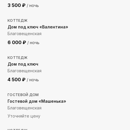
3 500
₽
/ ночь
2229
м до моря
КОТТЕДЖ
Дом под ключ «Валентина»
Благовещенская
6 000
₽
/ ночь
1547
м до моря
КОТТЕДЖ
Дом под ключ
Благовещенская
4 500
₽
/ ночь
2418
м до моря
ГОСТЕВОЙ ДОМ
Гостевой дом «Машенька»
Благовещенская
Уточняйте цену
925
м до моря