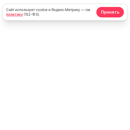
Сайт использует cookie и Яндекс.Метрику — см.
Принять
политику
(152-ФЗ).
Юг
Море
Каталог жилья у моря в России, Крыму и Абхазии. Без