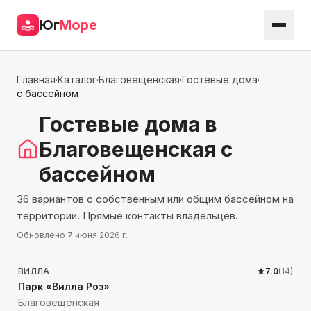
Юг
Море
Главная
·
Каталог
·
Благовещенская
·
Гостевые дома
·
с бассейном
Гостевые дома
в
Благовещенская
с
бассейном
36 вариантов с собственным или общим бассейном на
территории. Прямые контакты владельцев.
Обновлено
7 июня 2026 г.
1670
м до моря
ВИЛЛА
7.0
(
14
)
Парк «Вилла Роз»
Благовещенская