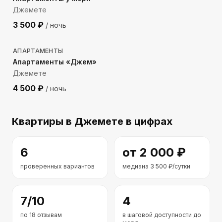
Джемете
3 500
₽
/ ночь
410
м до моря
АПАРТАМЕНТЫ
Апартаменты «Джем»
Джемете
4 500
₽
/ ночь
Квартиры
в Джемете
в цифрах
6
от
2 000
₽
проверенных вариантов
медиана
3 500
₽/сутки
7
/10
4
по
18
отзывам
в шаговой доступности до