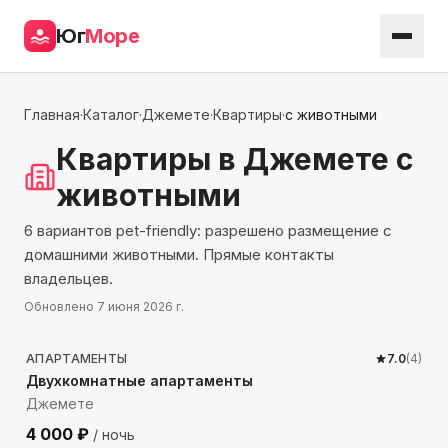
Юг
Море
Главная
·
Каталог
·
Джемете
·
Квартиры
·
с животными
Квартиры
в Джемете
с
животными
6 вариантов pet-friendly: разрешено размещение с
домашними животными. Прямые контакты
владельцев.
Обновлено
7 июня 2026 г.
609
м до моря
АПАРТАМЕНТЫ
7.0
(
4
)
Двухкомнатные апартаменты
Джемете
4 000
₽
/ ночь
610
м до моря