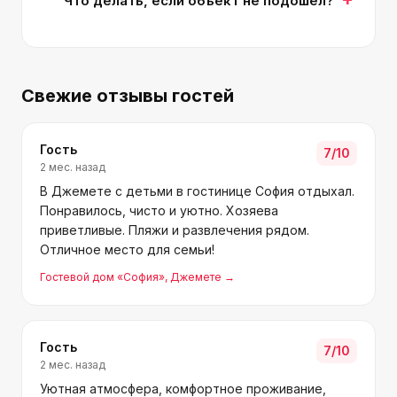
Что делать, если объект не подошёл?
Свежие отзывы гостей
Гость
7
/10
2 мес. назад
В Джемете с детьми в гостинице София отдыхал.
Понравилось, чисто и уютно. Хозяева
приветливые. Пляжи и развлечения рядом.
Отличное место для семьи!
Гостевой дом «София»
, Джемете
→
Гость
7
/10
2 мес. назад
Уютная атмосфера, комфортное проживание,