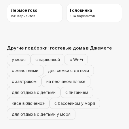
Лермонтово
Головинка
156
вариантов
134
вариантов
Другие подборки:
гостевые дома
в Джемете
у моря
с парковкой
с Wi-Fi
с животными
для семьи с детьми
с завтраком
на песчаном пляже
для отдыха с детьми
с питанием
«всё включено»
с бассейном у моря
для отдыха с детьми у моря