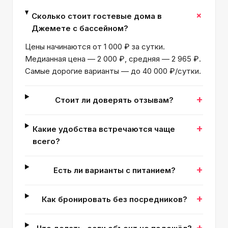
+
Сколько стоит гостевые дома в
Джемете с бассейном?
Цены начинаются от 1 000 ₽ за сутки.
Медианная цена — 2 000 ₽, средняя — 2 965 ₽.
Самые дорогие варианты — до 40 000 ₽/сутки.
+
Стоит ли доверять отзывам?
+
Какие удобства встречаются чаще
всего?
+
Есть ли варианты с питанием?
+
Как бронировать без посредников?
+