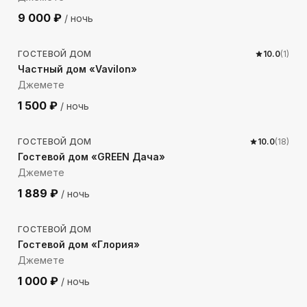
9 000
₽
/ ночь
225
м до моря
ГОСТЕВОЙ ДОМ
10.0
(
1
)
Частный дом «Vavilon»
Джемете
1 500
₽
/ ночь
502
м до моря
ГОСТЕВОЙ ДОМ
10.0
(
18
)
Гостевой дом «GREEN Дача»
Джемете
1 889
₽
/ ночь
1160
м до моря
ГОСТЕВОЙ ДОМ
Гостевой дом «Глория»
Джемете
1 000
₽
/ ночь
956
м до моря