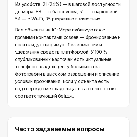
Из удобств: 21 (24%) — в шаговой доступности
до моря, 88 — с бассейном, 51 — с парковкой,
54 — с Wi-Fi, 35 разрешают животных.
Все объекты на ЮгМоре публикуются с
прямыми контактами хозяев — бронирование и
оплата идут напрямую, без комиссий и
удержания средств платформой. У 100 %
опубликованных карточек есть актуальные
телефоны владельцев, у большинства —
фотографии в высоком разрешении и описание
условий проживания. Если у объекта есть
подтверждение владельца, в карточке стоит
соответствующий бейдж.
Часто задаваемые вопросы