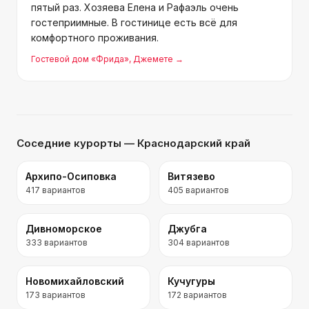
пятый раз. Хозяева Елена и Рафаэль очень
гостеприимные. В гостинице есть всё для
комфортного проживания.
Гостевой дом «Фрида»
, Джемете
→
Соседние курорты
— Краснодарский край
Архипо-Осиповка
Витязево
417
вариантов
405
вариантов
Дивноморское
Джубга
333
вариантов
304
вариантов
Новомихайловский
Кучугуры
173
вариантов
172
вариантов