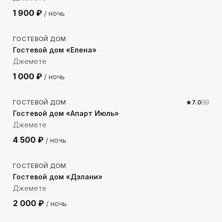
1 900
₽
/ ночь
561
м до моря
ГОСТЕВОЙ ДОМ
Гостевой дом «Елена»
Джемете
1 000
₽
/ ночь
1074
м до моря
ГОСТЕВОЙ ДОМ
7.0
(
9
)
Гостевой дом «Апарт Июль»
Джемете
4 500
₽
/ ночь
1212
м до моря
ГОСТЕВОЙ ДОМ
Гостевой дом «Дэлани»
Джемете
2 000
₽
/ ночь
847
м до моря