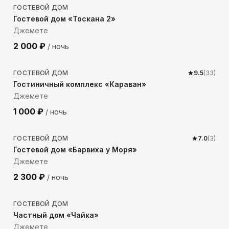
ГОСТЕВОЙ ДОМ
Гостевой дом «Тоскана 2»
Джемете
2 000
₽
/ ночь
455
м до моря
ГОСТЕВОЙ ДОМ
9.5
(
33
)
Гостиничный комплекс «Караван»
Джемете
1 000
₽
/ ночь
360
м до моря
ГОСТЕВОЙ ДОМ
7.0
(
3
)
Гостевой дом «Барвиха у Моря»
Джемете
2 300
₽
/ ночь
373
м до моря
ГОСТЕВОЙ ДОМ
Частный дом «Чайка»
Джемете