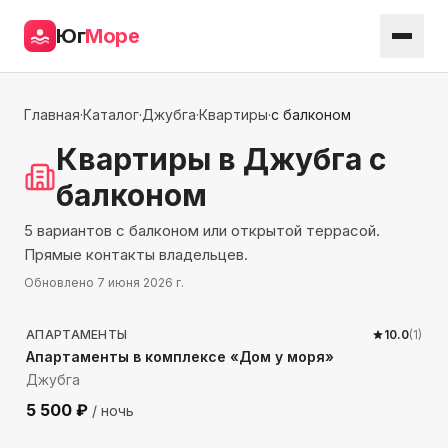
Юг
Море
Главная
·
Каталог
·
Джубга
·
Квартиры
·
с балконом
Квартиры
в Джубга
с
балконом
5 вариантов с балконом или открытой террасой.
Прямые контакты владельцев.
Обновлено
7 июня 2026 г.
80
м до моря
АПАРТАМЕНТЫ
10.0
(
1
)
Апартаменты в комплексе «Дом у моря»
Джубга
5 500
₽
/ ночь
452
м до моря