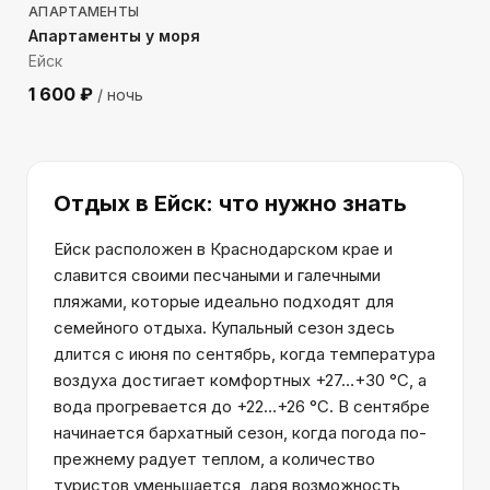
АПАРТАМЕНТЫ
Апартаменты у моря
Ейск
1 600
₽
/ ночь
Отдых
в Ейск
: что нужно знать
Ейск расположен в Краснодарском крае и
славится своими песчаными и галечными
пляжами, которые идеально подходят для
семейного отдыха. Купальный сезон здесь
длится с июня по сентябрь, когда температура
воздуха достигает комфортных +27…+30 °C, а
вода прогревается до +22…+26 °C. В сентябре
начинается бархатный сезон, когда погода по-
прежнему радует теплом, а количество
туристов уменьшается, даря возможность