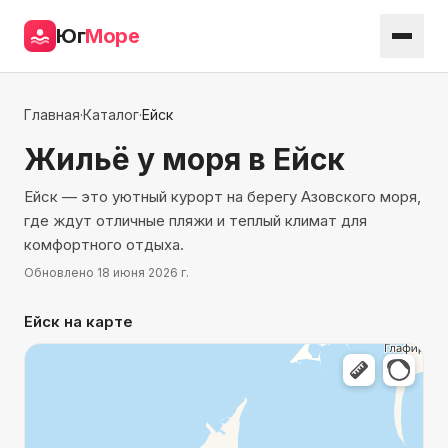
Юг
Море
Главная
·
Каталог
·
Ейск
Жильё у моря
в Ейск
Ейск — это уютный курорт на берегу Азовского моря,
где ждут отличные пляжи и теплый климат для
комфортного отдыха.
Обновлено
18 июня 2026 г.
Ейск
на карте