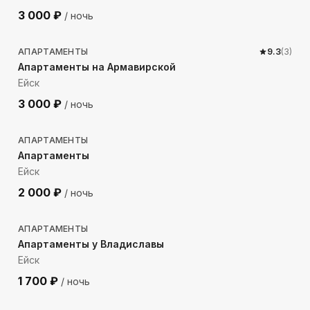
3 000
₽
/ ночь
854
м до моря
АПАРТАМЕНТЫ
9.3
(
3
)
Апартаменты на Армавирской
Ейск
3 000
₽
/ ночь
397
м до моря
АПАРТАМЕНТЫ
Апартаменты
Ейск
2 000
₽
/ ночь
1258
м до моря
АПАРТАМЕНТЫ
Апартаменты у Владиславы
Ейск
1 700
₽
/ ночь
325
м до моря