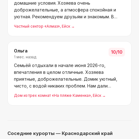
домашние условия. Хозяева очень
доброжелательные, а атмосфера спокойная и
уютная. Рекомендуем друзьям и знакомым. В
будущем при планировании отдыха обязательно
Частный сектор «Алмаз»
, Ейск
→
выберем этот дом. Гостевой дом "Алмаз" удобно
расположен: в шаговой доступности
Ольга
10
/10
1 мес. назад
Семьёй отдыхали в начале июня 2026-го,
впечатления в целом отличные. Хозяева
приятные, доброжелательные. Домик уютный,
чисто, с водой никаких проблем. Нам дали
детскую кроватку — ехали с малышом до года,
Дом из трех комнат «На пляже Каменка»
, Ейск
→
музыка с набережной совсем не мешала. До
пляжа Каменка довольно близко, но м
Соседние курорты
— Краснодарский край