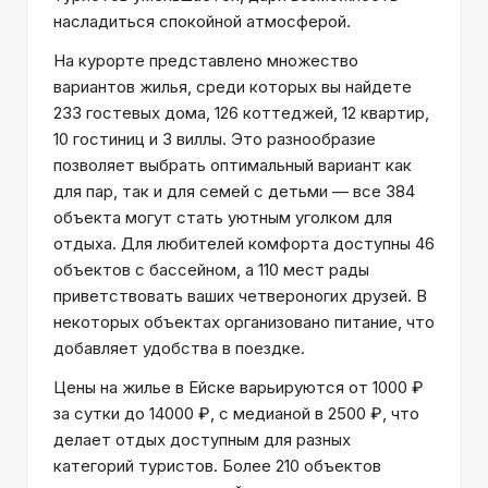
насладиться спокойной атмосферой.
На курорте представлено множество
вариантов жилья, среди которых вы найдете
233 гостевых дома, 126 коттеджей, 12 квартир,
10 гостиниц и 3 виллы. Это разнообразие
позволяет выбрать оптимальный вариант как
для пар, так и для семей с детьми — все 384
объекта могут стать уютным уголком для
отдыха. Для любителей комфорта доступны 46
объектов с бассейном, а 110 мест рады
приветствовать ваших четвероногих друзей. В
некоторых объектах организовано питание, что
добавляет удобства в поездке.
Цены на жилье в Ейске варьируются от 1000 ₽
за сутки до 14000 ₽, с медианой в 2500 ₽, что
делает отдых доступным для разных
категорий туристов. Более 210 объектов