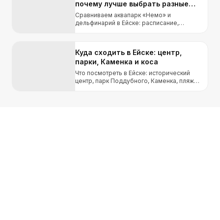
почему лучше выбрать разные
дни
Сравниваем аквапарк «Немо» и
дельфинарий в Ейске: расписание,
правила, ограничения для детей и три
удобных сценария без марафона.
Куда сходить в Ейске: центр,
парки, Каменка и коса
Что посмотреть в Ейске: исторический
центр, парк Поддубного, Каменка, пляжи
косы и поездки к Ханскому озеру.