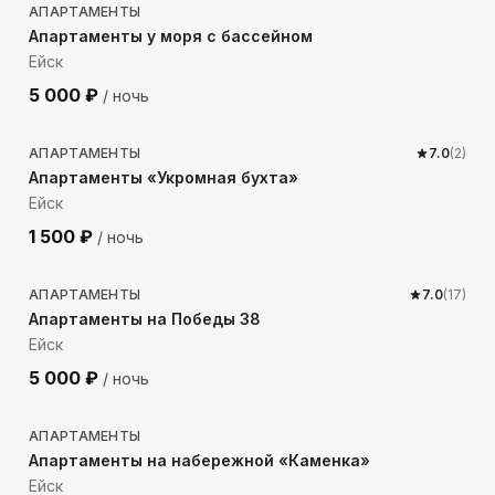
АПАРТАМЕНТЫ
Апартаменты у моря с бассейном
Ейск
5 000
₽
/ ночь
592
м до моря
АПАРТАМЕНТЫ
7.0
(
2
)
Апартаменты «Укромная бухта»
Ейск
1 500
₽
/ ночь
714
м до моря
АПАРТАМЕНТЫ
7.0
(
17
)
Апартаменты на Победы 38
Ейск
5 000
₽
/ ночь
521
м до моря
АПАРТАМЕНТЫ
Апартаменты на набережной «Каменка»
Ейск