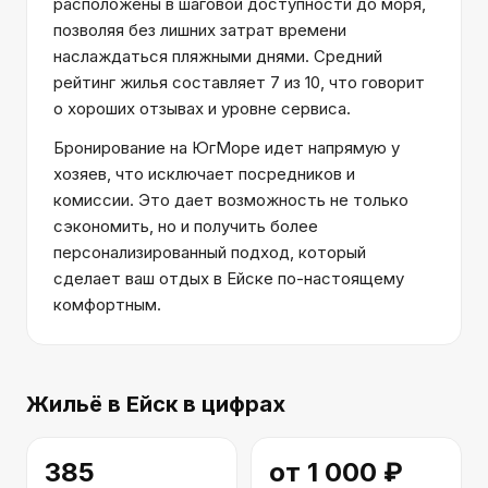
расположены в шаговой доступности до моря,
позволяя без лишних затрат времени
наслаждаться пляжными днями. Средний
рейтинг жилья составляет 7 из 10, что говорит
о хороших отзывах и уровне сервиса.
Бронирование на ЮгМоре идет напрямую у
хозяев, что исключает посредников и
комиссии. Это дает возможность не только
сэкономить, но и получить более
персонализированный подход, который
сделает ваш отдых в Ейске по-настоящему
комфортным.
Жильё
в Ейск
в цифрах
385
от
1 000
₽