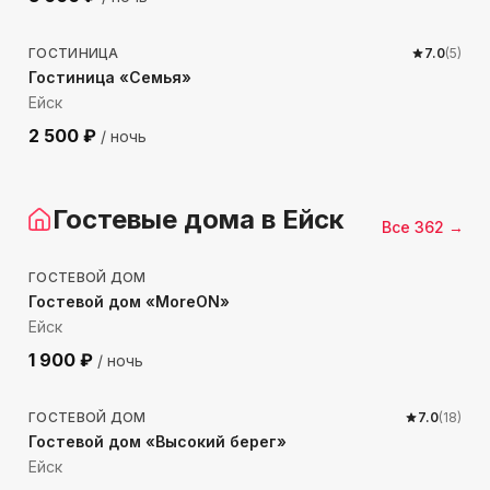
914
м до моря
ГОСТИНИЦА
7.0
(
5
)
Гостиница «Семья»
Ейск
2 500
₽
/ ночь
Гостевые дома
в Ейск
Все
362
→
430
м до моря
ГОСТЕВОЙ ДОМ
Гостевой дом «MoreON»
Ейск
1 900
₽
/ ночь
424
м до моря
ГОСТЕВОЙ ДОМ
7.0
(
18
)
Гостевой дом «Высокий берег»
Ейск