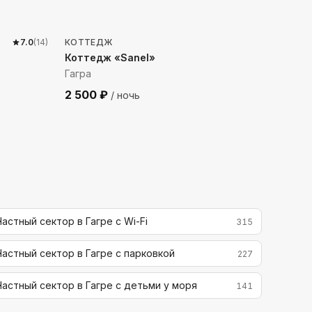
235
м до моря
7.0
(
14
)
КОТТЕДЖ
Коттедж «Sanel»
Гагра
2 500
₽
/ ночь
Частный сектор в Гагре с Wi-Fi
315
Частный сектор в Гагре с парковкой
227
Частный сектор в Гагре с детьми у моря
141