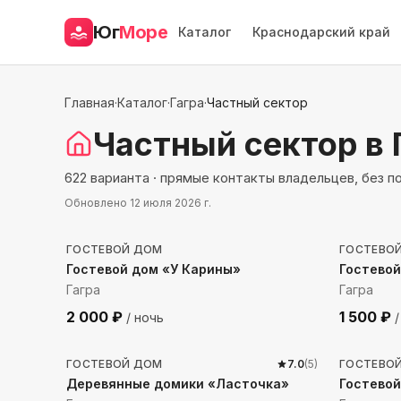
Юг
Море
Каталог
Краснодарский край
Главная
·
Каталог
·
Гагра
·
Частный сектор
Частный сектор
в 
622 варианта · прямые контакты владельцев, без 
Обновлено
12 июля 2026 г.
678
м до моря
727
м 
ГОСТЕВОЙ ДОМ
ГОСТЕВО
Гостевой дом «У Карины»
Гостево
Гагра
Гагра
2 000
₽
1 500
₽
/ ночь
/
4198
м до моря
131
м 
ГОСТЕВОЙ ДОМ
7.0
(
5
)
ГОСТЕВО
Деревянные домики «Ласточка»
Гостево