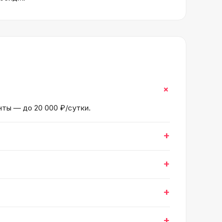
+
нты — до 20 000 ₽/сутки.
+
+
+
+