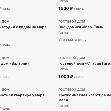
Гагра
1 500
₽
/ ночь
/ ночь
до моря
954
м до моря
Й ДОМ
ГОСТЕВОЙ ДОМ
 студия с видом на море
Эко-домики «Мар-Тим»
Гагра
Уточняйте цену
/ ночь
до моря
617
м до моря
Й ДОМ
ГОСТЕВОЙ ДОМ
 дом «Валерий»
Гостевой дом «Старая Гагр
Гагра
1 000
₽
 ночь
/ ночь
до моря
458
м до моря
Й ДОМ
ГОСТЕВОЙ ДОМ
атная квартира у моря
Трехкомнатная квартира на
моря
Гагра
/ ночь