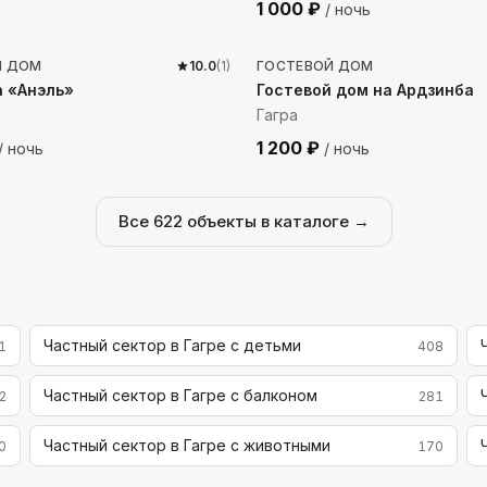
1 000
₽
/ ночь
до моря
416
м до моря
Й ДОМ
10.0
(
1
)
ГОСТЕВОЙ ДОМ
 «Анэль»
Гостевой дом на Ардзинба
Гагра
1 200
₽
/ ночь
/ ночь
Все
622
объекты в каталоге →
Частный сектор в Гагре с детьми
1
408
Частный сектор в Гагре с балконом
2
281
Частный сектор в Гагре с животными
0
170