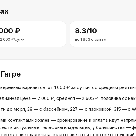
ах
 000
₽
8.3
/10
2 000
₽/сутки
по
1 863
отзывам
 Гагре
еренных вариантов, от 1 000 ₽ за сутки, со средним рейтинго
Медианная цена — 2 000 ₽, средняя — 2 605 ₽: половина объ
и до моря, 29 — с бассейном, 227 — с парковкой, 315 — с W
и контактами хозяев — бронирование и оплата идут напрям
к есть актуальные телефоны владельцев, у большинства — ф
дтверждение владельца, в карточке стоит соответствующий