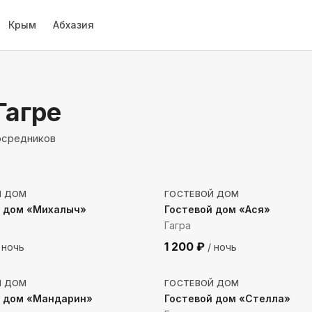
Крым
Абхазия
Гагре
посредников
до моря
829
м до моря
Й ДОМ
ГОСТЕВОЙ ДОМ
й дом «Михалыч»
Гостевой дом «Ася»
Гагра
1 200
₽
 ночь
/ ночь
до моря
220
м до моря
Й ДОМ
ГОСТЕВОЙ ДОМ
й дом «Мандарин»
Гостевой дом «Стелла»