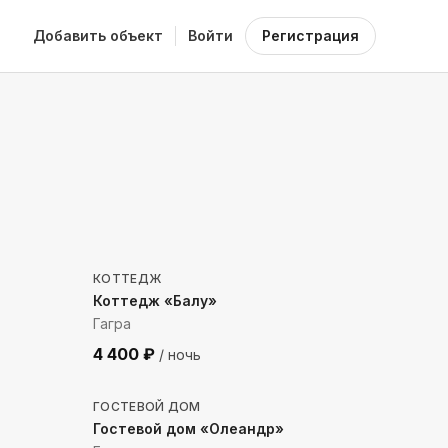
Добавить объект
Войти
Регистрация
236
м до моря
КОТТЕДЖ
Коттедж «Балу»
Гагра
4 400
₽
/ ночь
677
м до моря
ГОСТЕВОЙ ДОМ
Гостевой дом «Олеандр»