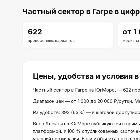
Частный сектор
в Гагре
в цифр
622
от
1
проверенных вариантов
медиана
Цены, удобства и условия
в
Частный сектор в Гагре на ЮгМоре, — 622 пров
Диапазон цен — от 1 000 до 20 000 ₽/сутки. 
Из удобств: 393 (63%) — в шаговой доступност
Все объекты на ЮгМоре публикуются с прямым
платформой. У 100 % опубликованных карточе
условий проживания. Если у объекта есть по