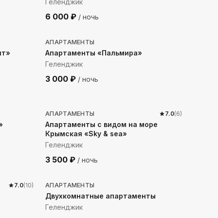
Геленджик
6 000
₽
/ ночь
527
м до моря
АПАРТАМЕНТЫ
нт»
Апартаменты «Пальмира»
Геленджик
3 000
₽
/ ночь
384
м до моря
АПАРТАМЕНТЫ
7.0
(
6
)
»
Апартаменты с видом на море
Крымская «Sky & sea»
Геленджик
3 500
₽
/ ночь
160
м до моря
7.0
(
10
)
АПАРТАМЕНТЫ
Двухкомнатные апартаменты
Геленджик