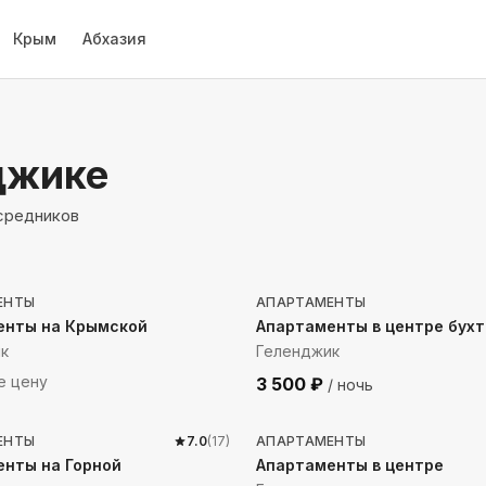
Крым
Абхазия
джике
осредников
до моря
628
м до моря
ЕНТЫ
АПАРТАМЕНТЫ
енты на Крымской
Апартаменты в центре бух
к
Геленджик
е цену
3 500
₽
/ ночь
до моря
707
м до моря
ЕНТЫ
7.0
(
17
)
АПАРТАМЕНТЫ
нты на Горной
Апартаменты в центре