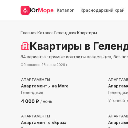
Юг
Море
Каталог
Краснодарский край
Главная
·
Каталог
·
Геленджик
·
Квартиры
Квартиры
в Гелен
84 варианта · прямые контакты владельцев, без п
Обновлено
26 июня 2026 г.
427
м до моря
286
м 
АПАРТАМЕНТЫ
АПАРТАМ
Апартаменты на More
Апартам
Геленджик
Геленджи
Уточняйт
4 000
₽
/ ночь
820
м до моря
717
м 
АПАРТАМЕНТЫ
АПАРТАМ
Апартаменты «Бриз»
Апартаме