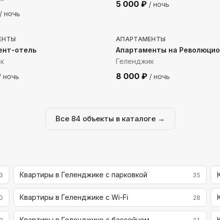
5 000
₽
/ ночь
/ ночь
о моря
104
м до моря
ЕНТЫ
АПАРТАМЕНТЫ
ент-отель
Апартаменты на Революци
к
Геленджик
8 000
₽
/ ночь
/ ночь
Все
84
объекты в каталоге →
Квартиры в Геленджике с парковкой
3
35
Квартиры в Геленджике с Wi-Fi
0
28
Квартиры в Геленджике с бассейном