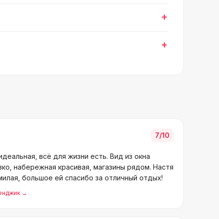
+
+
7
/10
деальная, всё для жизни есть. Вид из окна
зко, набережная красивая, магазины рядом. Настя
илая, большое ей спасибо за отличный отдых!
ленджик
→