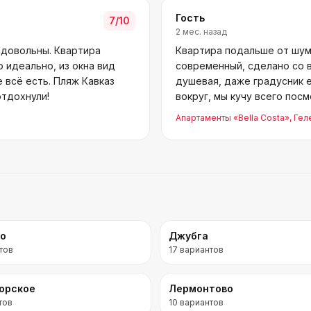
Гость
7
/10
2 мес. назад
 довольны. Квартира
Квартира подальше от шум
 идеально, из окна вид
современный, сделано со в
 всё есть. Пляж Кавказ
душевая, даже градусник е
отдохнули!
вокруг, мы кучу всего пос
Апартаменты «Bella Costa»
, Ге
во
Джубга
тов
17
вариантов
орское
Лермонтово
тов
10
вариантов