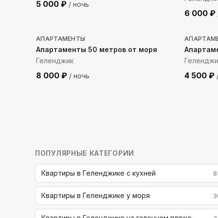
5 000
₽
/ ночь
6 000
₽
178
м до моря
65
м д
АПАРТАМЕНТЫ
АПАРТАМ
Апартаменты 50 метров от моря
Апартам
Геленджик
Геленджи
8 000
₽
4 500
₽
/ ночь
ПОПУЛЯРНЫЕ КАТЕГОРИИ
Квартиры в Геленджике с кухней
8
Квартиры в Геленджике у моря
3
Квартиры в Геленджике на галечном пляже