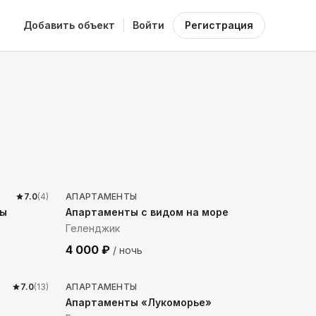
Добавить объект
Войти
Регистрация
281
м до моря
7.0
(
4
)
АПАРТАМЕНТЫ
ты
Апартаменты с видом на море
Геленджик
4 000
₽
/ ночь
2191
м до моря
7.0
(
13
)
АПАРТАМЕНТЫ
Апартаменты «Лукоморье»