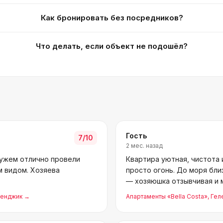
Как бронировать без посредников?
Что делать, если объект не подошёл?
Гость
7
/10
2 мес. назад
мужем отлично провели
Квартира уютная, чистота и
м видом. Хозяева
просто огонь. До моря бли
— хозяюшка отзывчивая и м
ленджик
→
Апартаменты «Bella Costa»
, Ге