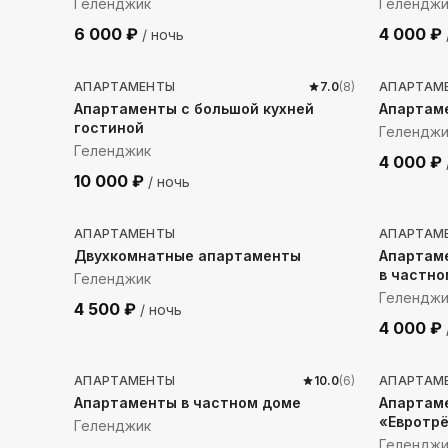
Геленджик
Геленджи
6 000
₽
4 000
₽
/ ночь
223
м до моря
1086
м
АПАРТАМЕНТЫ
7.0
(
8
)
АПАРТАМ
Апартаменты с большой кухней
Апартаме
гостиной
Геленджи
Геленджик
4 000
₽
10 000
₽
/ ночь
932
м до моря
592
м 
АПАРТАМЕНТЫ
АПАРТАМ
Двухкомнатные апартаменты
Апартам
в частно
Геленджик
Геленджи
4 500
₽
/ ночь
4 000
₽
638
м до моря
229
м 
АПАРТАМЕНТЫ
10.0
(
6
)
АПАРТАМ
Апартаменты в частном доме
Апартам
«Евротр
Геленджик
Геленджи