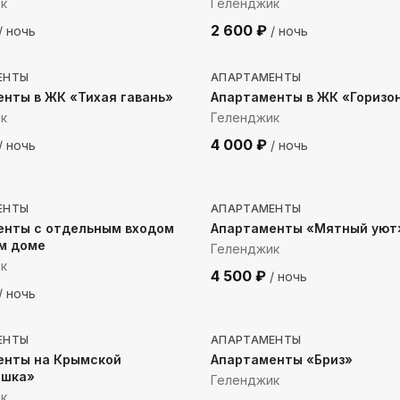
к
Геленджик
2 600
₽
/ ночь
/ ночь
 до моря
631
м до моря
ЕНТЫ
АПАРТАМЕНТЫ
нты в ЖК «Тихая гавань»
Апартаменты в ЖК «Горизо
к
Геленджик
4 000
₽
/ ночь
/ ночь
до моря
1984
м до моря
ЕНТЫ
АПАРТАМЕНТЫ
енты с отдельным входом
Апартаменты «Мятный уют
м доме
Геленджик
к
4 500
₽
/ ночь
/ ночь
до моря
284
м до моря
ЕНТЫ
АПАРТАМЕНТЫ
енты на Крымской
Апартаменты «Бриз»
ёшка»
Геленджик
к