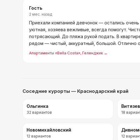
Гость
2 мес. назад
Приехали компанией девчонок — остались очень
уютная, хозяева вежливые, всегда помогут. Чисто
потрясающий. До пляжа рукой подать. В квартире
рядом — чистый, аккуратный, большой. Отлично 
Апартаменты «Bella Costa»
, Геленджик
→
Соседние курорты
— Краснодарский край
Ольгинка
Витязе
32
вариантов
18
вариан
Новомихайловский
Дивном
12
вариантов
12
вариан