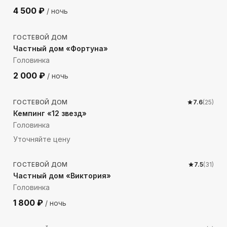
4 500
₽
/ ночь
816
м до моря
ГОСТЕВОЙ ДОМ
Частный дом «Фортуна»
Головинка
2 000
₽
/ ночь
85
м до моря
ГОСТЕВОЙ ДОМ
7.6
(
25
)
Кемпинг «12 звезд»
Головинка
Уточняйте цену
356
м до моря
ГОСТЕВОЙ ДОМ
7.5
(
31
)
Частный дом «Виктория»
Головинка
1 800
₽
/ ночь
393
м до моря