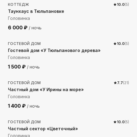
КОТТЕДЖ
10.0
(
5
)
Таунхаус в Тюльпановке
Головинка
6 000
₽
/ ночь
208
м до моря
ГОСТЕВОЙ ДОМ
10.0
(
5
)
Гостевой дом «У Тюльпанового дерева»
Головинка
1 500
₽
/ ночь
534
м до моря
ГОСТЕВОЙ ДОМ
7.7
(
21
)
Частный дом «У Ирины на море»
Головинка
1 400
₽
/ ночь
384
м до моря
ГОСТЕВОЙ ДОМ
10.0
(
5
)
Частный сектор «Цветочный»
Головинка