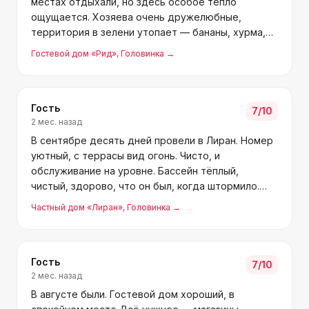
местах отдыхали, но здесь особое тепло
ощущается. Хозяева очень дружелюбные,
территория в зелени утопает — бананы, хурма,
груши. Бассейн отличный, успел проверить.
Гостевой дом «Рид»
, Головинка
→
Магазин в двух шагах, до моря всего 10 минут, по
дороге всё необходимое
Гость
7
/10
2 мес. назад
В сентябре десять дней провели в Лиран. Номер
уютный, с террасы вид огонь. Чисто, и
обслуживание на уровне. Бассейн тёплый,
чистый, здорово, что он был, когда штормило.
Кухни удобные, посуда и всё для готовки есть.
Частный дом «Лиран»
, Головинка
→
Саида, Алик — спасибо за всё, обязательно ещё к
вам заедем.
Гость
7
/10
2 мес. назад
В августе были. Гостевой дом хороший, в