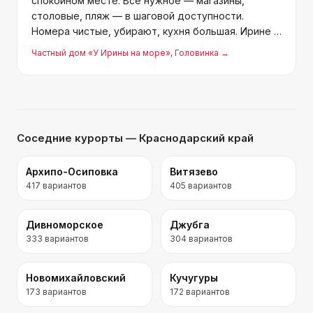
спокойном месте. Всё нужное — магазины,
столовые, пляж — в шаговой доступности.
Номера чистые, убирают, кухня большая. Ирине и
Константину желаем здоровья и всего хорошего.
Частный дом «У Ирины на море»
, Головинка
→
Соседние курорты
— Краснодарский край
Архипо-Осиповка
Витязево
417
вариантов
405
вариантов
Дивноморское
Джубга
333
вариантов
304
вариантов
Новомихайловский
Кучугуры
173
вариантов
172
вариантов