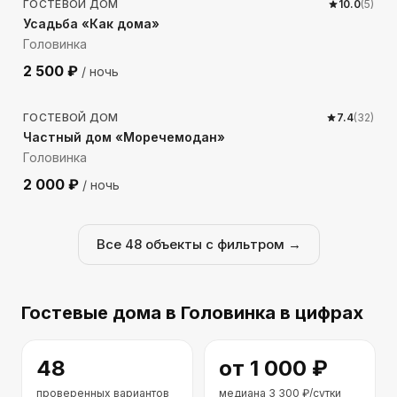
ГОСТЕВОЙ ДОМ
10.0
(
5
)
Усадьба «Как дома»
Головинка
2 500
₽
/ ночь
1312
м до моря
ГОСТЕВОЙ ДОМ
7.4
(
32
)
Частный дом «Моречемодан»
Головинка
2 000
₽
/ ночь
Все
48
объекты с фильтром →
Гостевые дома
в Головинка
в цифрах
48
от
1 000
₽
проверенных вариантов
медиана
3 300
₽/сутки