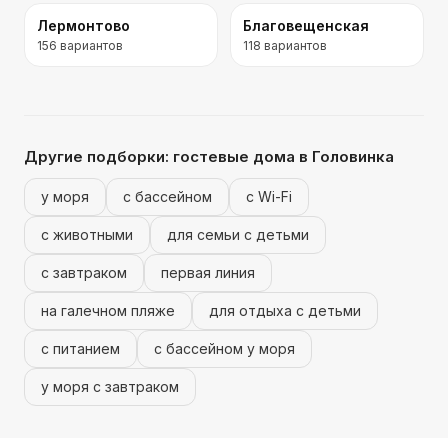
Лермонтово
Благовещенская
156
вариантов
118
вариантов
Другие подборки:
гостевые дома
в Головинка
у моря
с бассейном
с Wi-Fi
с животными
для семьи с детьми
с завтраком
первая линия
на галечном пляже
для отдыха с детьми
с питанием
с бассейном у моря
у моря с завтраком