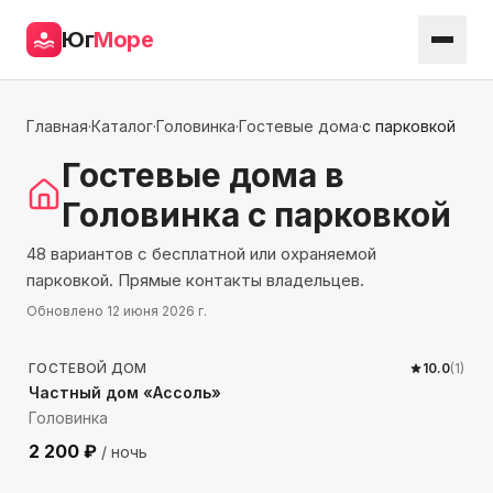
Юг
Море
Главная
·
Каталог
·
Головинка
·
Гостевые дома
·
с парковкой
Гостевые дома
в
Головинка
с парковкой
48 вариантов с бесплатной или охраняемой
парковкой. Прямые контакты владельцев.
Обновлено
12 июня 2026 г.
137
м до моря
ГОСТЕВОЙ ДОМ
10.0
(
1
)
Частный дом «Ассоль»
Головинка
2 200
₽
/ ночь
191
м до моря