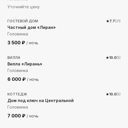
Уточняйте цену
101
м до моря
ГОСТЕВОЙ ДОМ
7.7
(
21
)
Частный дом «Лиран»
Головинка
3 500
₽
/ ночь
97
м до моря
ВИЛЛА
10.0
(
5
)
Вилла «Лирань»
Головинка
6 000
₽
/ ночь
269
м до моря
КОТТЕДЖ
10.0
(
5
)
Дом под ключ на Центральной
Головинка
7 000
₽
/ ночь
247
м до моря