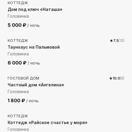
КОТТЕДЖ
Дом под ключ «Наташа»
Головинка
5 000
₽
/ ночь
319
м до моря
КОТТЕДЖ
7.5
(
12
)
Таунхаус на Пальмовой
Головинка
6 000
₽
/ ночь
314
м до моря
ГОСТЕВОЙ ДОМ
10.0
(
5
)
Частный дом «Ангелина»
Головинка
1 800
₽
/ ночь
434
м до моря
КОТТЕДЖ
Коттедж «Райское счастье у моря»
Головинка