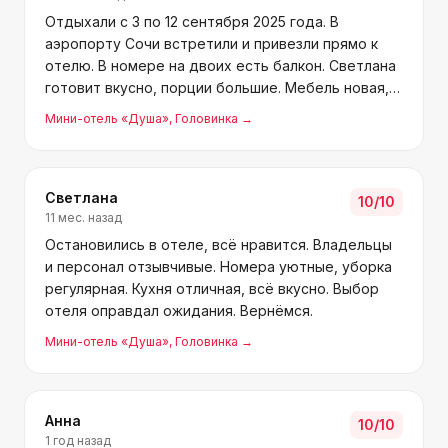
Отдыхали с 3 по 12 сентября 2025 года. В
аэропорту Сочи встретили и привезли прямо к
отелю. В номере на двоих есть балкон. Светлана
готовит вкусно, порции большие. Мебель новая,
телевизоры большие, санузел удобный.
Мини-отель «Душа»
, Головинка
→
Территория ухоженная, есть зона отдыха и
детский уголок. До мо
Светлана
10
/10
11 мес. назад
Остановились в отеле, всё нравится. Владельцы
и персонал отзывчивые. Номера уютные, уборка
регулярная. Кухня отличная, всё вкусно. Выбор
отеля оправдал ожидания. Вернёмся.
Мини-отель «Душа»
, Головинка
→
Анна
10
/10
1 год назад