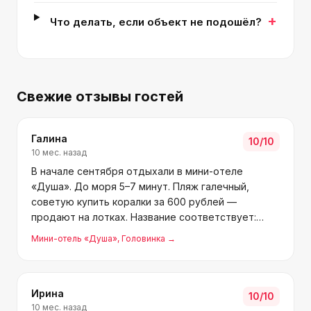
+
Что делать, если объект не подошёл?
Свежие отзывы гостей
Галина
10
/10
10 мес. назад
В начале сентября отдыхали в мини-отеле
«Душа». До моря 5–7 минут. Пляж галечный,
советую купить коралки за 600 рублей —
продают на лотках. Название соответствует:
тишина, ухоженная территория, детская
Мини-отель «Душа»
, Головинка
→
площадка, детский и взрослый бассейны (с
подогревом). Номера уютные, разные п
Ирина
10
/10
10 мес. назад