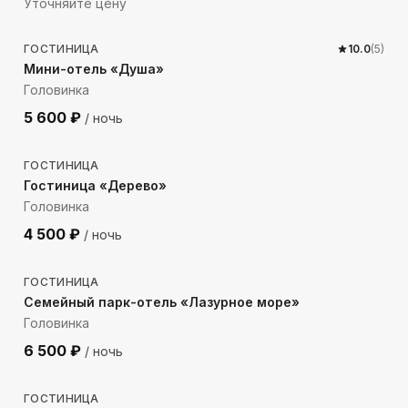
Уточняйте цену
517
м до моря
ГОСТИНИЦА
10.0
(
5
)
Мини-отель «Душа»
Головинка
5 600
₽
/ ночь
187
м до моря
ГОСТИНИЦА
Гостиница «Дерево»
Головинка
4 500
₽
/ ночь
421
м до моря
ГОСТИНИЦА
Семейный парк-отель «Лазурное море»
Головинка
6 500
₽
/ ночь
69
м до моря
ГОСТИНИЦА