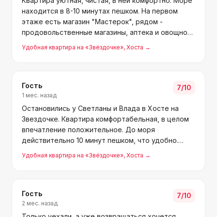
Квартира уютная, чистая, в ней комфортно. Море
находится в 8-10 минутах пешком. На первом
этаже есть магазин "Мастерок", рядом -
продовольственные магазины, аптека и овощной
ларёк. Парковка для машины всегда доступна.
Удобная квартира на «Звёздочке»
, Хоста
→
Спасибо Светлане и Владу, планируем вернуться.
Гость
7
/10
1 мес. назад
Остановились у Светланы и Влада в Хосте на
Звездочке. Квартира комфортабельная, в целом
впечатление положительное. До моря
действительно 10 минут пешком, что удобно.
Вокруг есть магазины, кулинария и аптека.
Удобная квартира на «Звёздочке»
, Хоста
→
Отдыхом остались довольны!
Гость
7
/10
2 мес. назад
Только уехали, а уже возвращаться хочется.