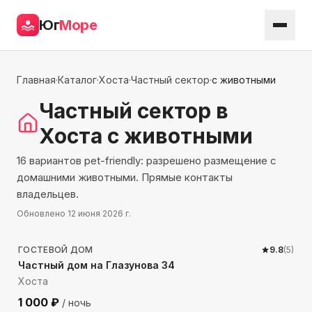
Юг
Море
Главная
·
Каталог
·
Хоста
·
Частный сектор
·
с животными
Частный сектор
в
Хоста
с животными
16 вариантов pet-friendly: разрешено размещение с
домашними животными. Прямые контакты
владельцев.
Обновлено
12 июня 2026 г.
1690
м до моря
ГОСТЕВОЙ ДОМ
9.8
(
5
)
Частный дом на Глазунова 34
Хоста
1 000
₽
/ ночь
646
м до моря