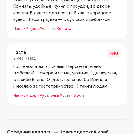
Комнаты удобные, кухня с посудой, во дворе
качели. В душе вода всегда была, в коридоре
кулер. Вокзал рядом — с сумками и ребёнком
пешком дошли. Столовые, магазины тоже близко.
Частный дом «Руслан»
, Хоста
→
А главное — море рядом! Обязательно вернёмся.
Гость
7
/10
2 мес. назад
Гостевой дом отличный. Персонал очень
любезный. Номера чистые, уютные. Еда вкусная,
спасибо Елене. Отдельное спасибо Ирине и
Николаю за гостеприимство. К таким людям
хочется возвращаться.
Частный дом «Русалочка Хоста»
, Хоста
→
Соседние курорты
— Краснодарский край