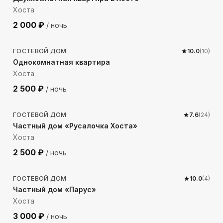
Хоста
2 000
₽
/ ночь
1039
м до моря
ГОСТЕВОЙ ДОМ
10.0
(
10
)
Однокомнатная квартира
Хоста
2 500
₽
/ ночь
51
м до моря
ГОСТЕВОЙ ДОМ
7.6
(
24
)
Частный дом «Русалочка Хоста»
Хоста
2 500
₽
/ ночь
130
м до моря
ГОСТЕВОЙ ДОМ
10.0
(
4
)
Частный дом «Парус»
Хоста
3 000
₽
/ ночь
330
м до моря