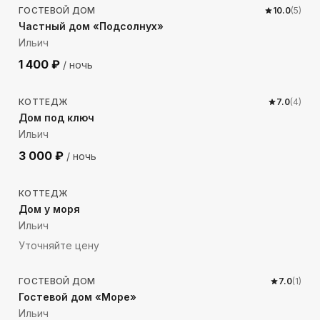
ГОСТЕВОЙ ДОМ
10.0
(
5
)
Частный дом «Подсолнух»
Ильич
1 400
₽
/ ночь
122
м до моря
КОТТЕДЖ
7.0
(
4
)
Дом под ключ
Ильич
3 000
₽
/ ночь
204
м до моря
КОТТЕДЖ
Дом у моря
Ильич
Уточняйте цену
269
м до моря
ГОСТЕВОЙ ДОМ
7.0
(
1
)
Гостевой дом «Море»
Ильич