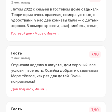
2 мес. назад
Летом 2022 с семьей в гостевом доме отдыхали.
Территория очень красивая, номера уютные, с
удобствами: у нас две комнаты были — с детьми
хорошо. В номере кровати, шкаф, мебель, сплит,
тв, санузел с душем и кухня — холодильник,
Гостевой дом «Море»
, Ильич
→
микроволновка, плита. Детская площадка,
бесплатная пар
Гость
7
/10
2 мес. назад
Отдыхали неделю в августе, дом хороший, все
условия, всё есть. Хозяйка добрая и отзывчивая.
Море тёплое, как раз для детей. Очень
понравилось!
Дом под ключ
, Ильич
→
Гость
7
/10