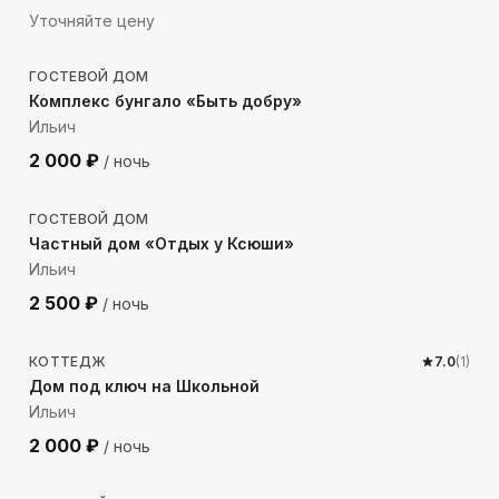
Уточняйте цену
70
м до моря
ГОСТЕВОЙ ДОМ
Комплекс бунгало «Быть добру»
Ильич
2 000
₽
/ ночь
64
м до моря
ГОСТЕВОЙ ДОМ
Частный дом «Отдых у Ксюши»
Ильич
2 500
₽
/ ночь
221
м до моря
КОТТЕДЖ
7.0
(
1
)
Дом под ключ на Школьной
Ильич
2 000
₽
/ ночь
281
м до моря