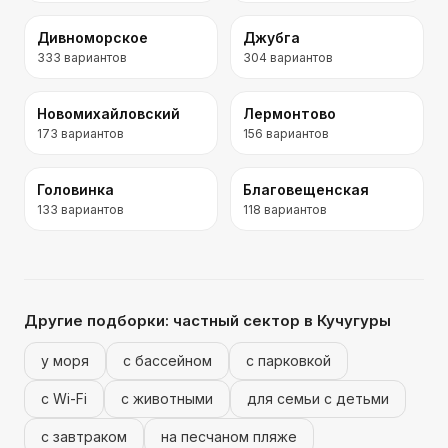
Дивноморское
Джубга
333
вариантов
304
вариантов
Новомихайловский
Лермонтово
173
вариантов
156
вариантов
Головинка
Благовещенская
133
вариантов
118
вариантов
Другие подборки:
частный сектор
в Кучугуры
у моря
с бассейном
с парковкой
с Wi-Fi
с животными
для семьи с детьми
с завтраком
на песчаном пляже