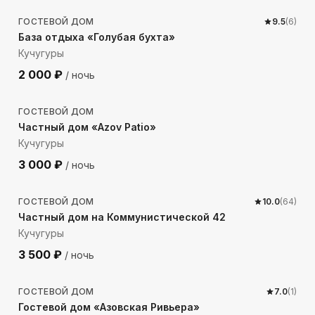
ГОСТЕВОЙ ДОМ
9.5
(
6
)
База отдыха «Голубая бухта»
Кучугуры
2 000
₽
/ ночь
248
м до моря
ГОСТЕВОЙ ДОМ
Частный дом «Azov Patio»
Кучугуры
3 000
₽
/ ночь
217
м до моря
ГОСТЕВОЙ ДОМ
10.0
(
64
)
Частный дом на Коммунистической 42
Кучугуры
3 500
₽
/ ночь
151
м до моря
ГОСТЕВОЙ ДОМ
7.0
(
1
)
Гостевой дом «Азовская Ривьера»