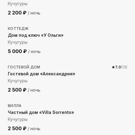
Кучугуры
2 200
₽
/ ночь
298
м до моря
КОТТЕДЖ
Дом под ключ «У Ольги»
Кучугуры
5 000
₽
/ ночь
74
м до моря
ГОСТЕВОЙ ДОМ
7.0
(
13
)
Гостевой дом «Александрия»
Кучугуры
2 500
₽
/ ночь
38
м до моря
ВИЛЛА
Частный дом «Villa Sorrento»
Кучугуры
2 500
₽
/ ночь