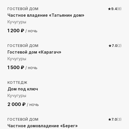
ГОСТЕВОЙ ДОМ
9.4
(
8
)
Частное владение «Татьянин дом»
Кучугуры
1 200
₽
/ ночь
73
м до моря
ГОСТЕВОЙ ДОМ
7.0
(
2
)
Гостевой дом «Карагач»
Кучугуры
1 500
₽
/ ночь
246
м до моря
КОТТЕДЖ
Дом под ключ
Кучугуры
2 000
₽
/ ночь
97
м до моря
ГОСТЕВОЙ ДОМ
7.0
(
3
)
Частное домовладение «Берег»