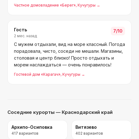
внуками планируем вернуться.
Частное домовладение «Берег»
, Кучугуры
→
Гость
7
/10
2 мес. назад
С мужем отдыхали, вид на море классный. Погода
порадовала, чисто, соседи не мешали. Магазины,
столовая и центр близко! Просто отдыхать и
морем наслаждаться — очень понравилось!
Гостевой дом «Карагач»
, Кучугуры
→
Соседние курорты
— Краснодарский край
Архипо-Осиповка
Витязево
417
вариантов
402
вариантов