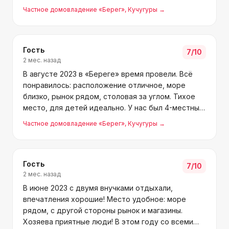
моря две минуты шагом, рядом кафе Прибой с
Частное домовладение «Берег»
, Кучугуры
→
вкусной едой и торговые ряды. Мелкие минусы
были, но они о
Гость
7
/10
2 мес. назад
В августе 2023 в «Береге» время провели. Всё
понравилось: расположение отличное, море
близко, рынок рядом, столовая за углом. Тихое
место, для детей идеально. У нас был 4-местный
номер на первом этаже, уютный, мебель нужная,
Частное домовладение «Берег»
, Кучугуры
→
телевизор, холодильник, кондиционер. Чисто,
ухожено, бе
Гость
7
/10
2 мес. назад
В июне 2023 с двумя внучками отдыхали,
впечатления хорошие! Место удобное: море
рядом, с другой стороны рынок и магазины.
Хозяева приятные люди! В этом году со всеми