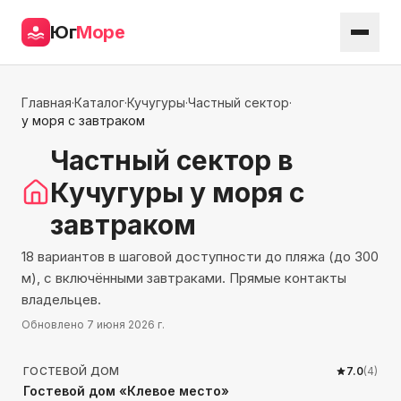
Юг
Море
Главная
·
Каталог
·
Кучугуры
·
Частный сектор
·
у моря с завтраком
Частный сектор
в
Кучугуры
у моря с
завтраком
18 вариантов в шаговой доступности до пляжа (до 300
м), с включёнными завтраками. Прямые контакты
владельцев.
Обновлено
7 июня 2026 г.
174
м до моря
ГОСТЕВОЙ ДОМ
7.0
(
4
)
Гостевой дом «Клевое место»