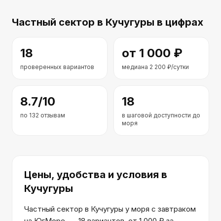
Частный сектор
в Кучугуры
в цифрах
18
от
1 000
₽
проверенных вариантов
медиана
2 200
₽/сутки
8.7
/10
18
по
132
отзывам
в шаговой доступности до
моря
Цены, удобства и условия
в
Кучугуры
Частный сектор в Кучугуры у моря с завтраком
на ЮгМоре, — 18 вариантов, от 1 000 ₽ за