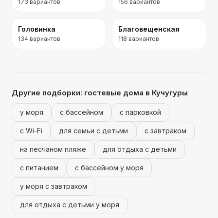
173
вариантов
156
вариантов
Головинка
Благовещенская
134
вариантов
118
вариантов
Другие подборки:
гостевые дома
в Кучугуры
у моря
с бассейном
с парковкой
с Wi-Fi
для семьи с детьми
с завтраком
на песчаном пляже
для отдыха с детьми
с питанием
с бассейном у моря
у моря с завтраком
для отдыха с детьми у моря