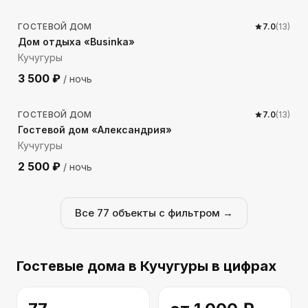
ГОСТЕВОЙ ДОМ
7.0
(
13
)
Дом отдыха «Businka»
Кучугуры
3 500
₽
/ ночь
74
м до моря
ГОСТЕВОЙ ДОМ
7.0
(
13
)
Гостевой дом «Александрия»
Кучугуры
2 500
₽
/ ночь
Все
77
объекты с фильтром →
Гостевые дома
в Кучугуры
в цифрах