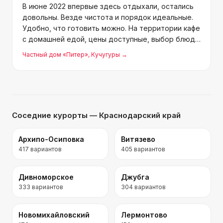
В июне 2022 впервые здесь отдыхали, остались
довольны. Везде чистота и порядок идеальные.
Удобно, что готовить можно. На территории кафе
с домашней едой, цены доступные, выбор блюд
хороший. Елена Алексеевна персонал подобрала
Частный дом «Питер»
, Кучугуры
→
отличный, особенно администратор Майя
Ивановна — всегд
Соседние курорты
— Краснодарский край
Архипо-Осиповка
Витязево
417
вариантов
405
вариантов
Дивноморское
Джубга
333
вариантов
304
вариантов
Новомихайловский
Лермонтово