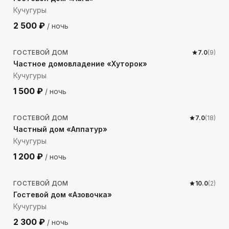
Кучугуры
2 500
₽
/ ночь
802
м до моря
ГОСТЕВОЙ ДОМ
7.0
(
9
)
Частное домовладение «Хуторок»
Кучугуры
1 500
₽
/ ночь
583
м до моря
ГОСТЕВОЙ ДОМ
7.0
(
18
)
Частный дом «Аппатур»
Кучугуры
1 200
₽
/ ночь
257
м до моря
ГОСТЕВОЙ ДОМ
10.0
(
2
)
Гостевой дом «Азовочка»
Кучугуры
2 300
₽
/ ночь
118
м до моря