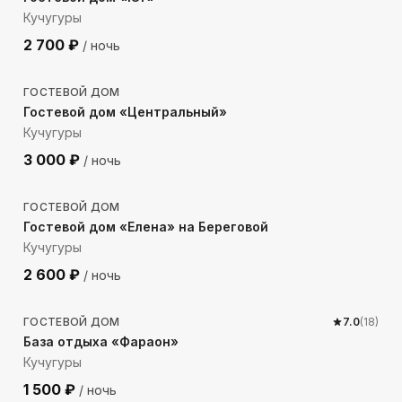
Кучугуры
2 700
₽
/ ночь
501
м до моря
ГОСТЕВОЙ ДОМ
Гостевой дом «Центральный»
Кучугуры
3 000
₽
/ ночь
107
м до моря
ГОСТЕВОЙ ДОМ
Гостевой дом «Елена» на Береговой
Кучугуры
2 600
₽
/ ночь
634
м до моря
ГОСТЕВОЙ ДОМ
7.0
(
18
)
База отдыха «Фараон»
Кучугуры
1 500
₽
/ ночь
230
м до моря