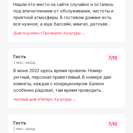
Нашли это место на сайте случайно и остались
под впечатлением от обслуживания, чистоты и
приятной атмосферы. В гостевом домике есть
все нужное, а еще бассейн, мангал, детская
площадка и домашний кинотеатр в уютной
Дом под ключ «Три моря»
, Кучугуры
→
беседке. До моря пешком 4 минуты. Рядом есть
все необходимые магаз
Гость
7
/10
2 мес. назад
В июне 2022 здесь время провели. Номер
уютный, персонал приветливый. В номере две
комнаты, каждая с кондиционером. Балкон
особенно радовал, там время проводить
приятно. Территория красивая: детская зона,
Частный дом «Питер»
, Кучугуры
→
бильярд, теннисный стол. Бассейн чистый,
ухоженный. Столовая на территории,
Гость
7
/10
2 мес. назад