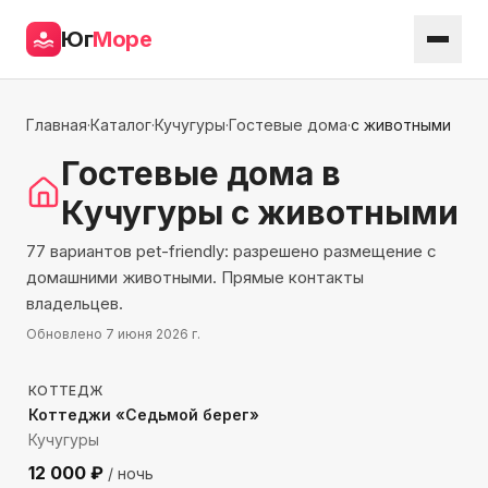
Юг
Море
Главная
·
Каталог
·
Кучугуры
·
Гостевые дома
·
с животными
Гостевые дома
в
Кучугуры
с животными
77 вариантов pet-friendly: разрешено размещение с
домашними животными. Прямые контакты
владельцев.
Обновлено
7 июня 2026 г.
124
м до моря
КОТТЕДЖ
Коттеджи «Седьмой берег»
Кучугуры
12 000
₽
/ ночь
686
м до моря