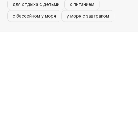
для отдыха с детьми
с питанием
с бассейном у моря
у моря с завтраком