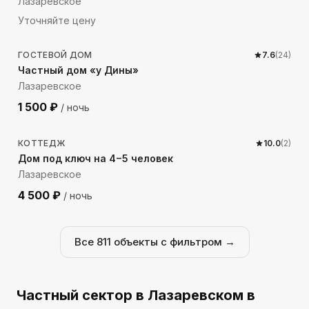
Лазаревское
Уточняйте цену
246
м до моря
ГОСТЕВОЙ ДОМ
7.6
(
24
)
Частный дом «у Дины»
Лазаревское
1 500
₽
/ ночь
160
м до моря
КОТТЕДЖ
10.0
(
2
)
Дом под ключ на 4−5 человек
Лазаревское
4 500
₽
/ ночь
Все
811
объекты с фильтром →
Частный сектор
в Лазаревском
в