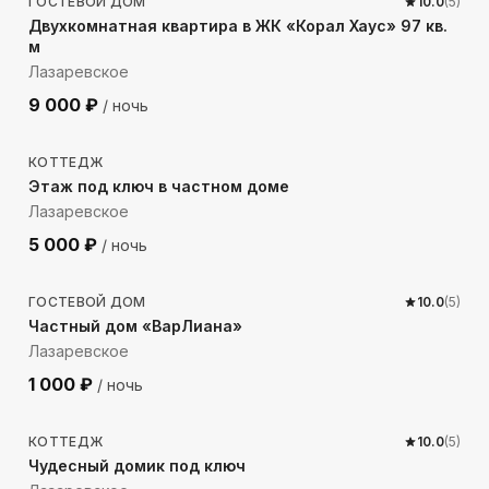
ГОСТЕВОЙ ДОМ
10.0
(
5
)
Двухкомнатная квартира в ЖК «Корал Хаус» 97 кв.
м
Лазаревское
9 000
₽
/ ночь
883
м до моря
КОТТЕДЖ
Этаж под ключ в частном доме
Лазаревское
5 000
₽
/ ночь
269
м до моря
ГОСТЕВОЙ ДОМ
10.0
(
5
)
Частный дом «ВарЛиана»
Лазаревское
1 000
₽
/ ночь
126
м до моря
КОТТЕДЖ
10.0
(
5
)
Чудесный домик под ключ