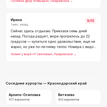
Гостевой двор «Ривьера»
, Лазаревское
→
Оборудована мангальная зона, есть просторная
беседка. Жили в ном
Ирина
9
/10
1 мес. назад
Сейчас здесь отдыхаю. Приехала семь дней
назад. Погода радует, море прогрелось до 22
градусов — купаться одно удовольствие, ещё не
жарко, но уже по-летнему тепло. Номера с видом
на море и озеро, на балконе приятно посидеть
Эллинг у моря «У Светланы»
, Лазаревское
→
вечером. Везде чистота и уют.
Соседние курорты
— Краснодарский край
Архипо-Осиповка
Витязево
417
вариантов
402
вариантов