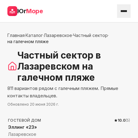
Юг
Море
Главная
·
Каталог
·
Лазаревское
·
Частный сектор
·
на галечном пляже
Частный сектор
в
Лазаревском
на
галечном пляже
811 вариантов рядом с галечным пляжем. Прямые
контакты владельцев.
Обновлено
20 июня 2026 г.
65
м до моря
ГОСТЕВОЙ ДОМ
10.0
(
5
)
Эллинг «23»
Лазаревское