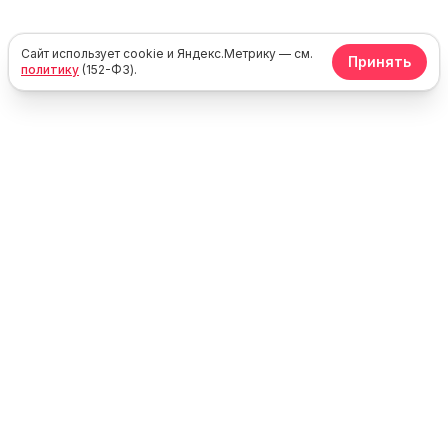
Сайт использует cookie и Яндекс.Метрику — см.
Принять
политику
(152-ФЗ).
Юг
Море
Каталог жилья у моря в России, Крыму и Абхазии. Без