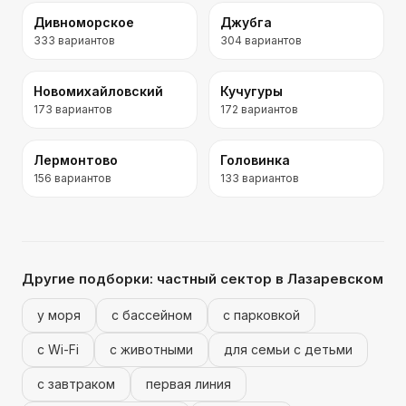
Дивноморское
Джубга
333
вариантов
304
вариантов
Новомихайловский
Кучугуры
173
вариантов
172
вариантов
Лермонтово
Головинка
156
вариантов
133
вариантов
Другие подборки:
частный сектор
в Лазаревском
у моря
с бассейном
с парковкой
с Wi-Fi
с животными
для семьи с детьми
с завтраком
первая линия