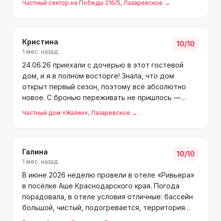
Частный сектор на Победы 216/5
, Лазаревское
→
Кристина
10
/10
1 мес. назад
24.06.26 приехали с дочерью в этот гостевой
дом, и я в полном восторге! Знала, что дом
открыт первый сезон, поэтому всё абсолютно
новое. С бронью переживать не пришлось —
хозяйку Валентину я уже знала, раньше отдыхала
Частный дом «Жалин»
, Лазаревское
→
у неё в другой гостинице. Поезд пришёл рано
утром, но нас вст
Галина
10
/10
1 мес. назад
В июне 2026 неделю провели в отеле «Ривьера»
в посёлке Аше Краснодарского края. Погода
порадовала, в отеле условия отличные: бассейн
большой, чистый, подогревается, территория
ухоженная, растут пальмы, много цветов.