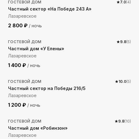
ГОСТЕВОЙ ДОМ
7.0
(
4
)
Частный сектор «На Победе 243 А»
Лазаревское
2 800
₽
/ ночь
26
м до моря
ГОСТЕВОЙ ДОМ
9.8
(
5
)
Частный дом «У Елены»
Лазаревское
1 400
₽
/ ночь
358
м до моря
ГОСТЕВОЙ ДОМ
10.0
(
5
)
Частный сектор на Победы 216/5
Лазаревское
1 200
₽
/ ночь
1321
м до моря
ГОСТЕВОЙ ДОМ
9.8
(
10
)
Частный дом «Робинзон»
Лазаревское