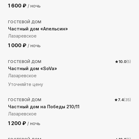
1 600
₽
/ ночь
71
м до моря
ГОСТЕВОЙ ДОМ
Частный дом «Апельсин»
Лазаревское
1 000
₽
/ ночь
123
м до моря
ГОСТЕВОЙ ДОМ
10.0
(
5
)
Частный дом «SoVa»
Лазаревское
Уточняйте цену
308
м до моря
ГОСТЕВОЙ ДОМ
7.4
(
35
)
Частный дом на Победы 210/11
Лазаревское
1 200
₽
/ ночь
1012
м до моря