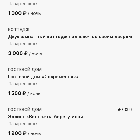
Лазаревское
1 000
₽
/ ночь
483
м до моря
КОТТЕДЖ
Двухкомнатный коттедж под ключ со своим двором
Лазаревское
3 000
₽
/ ночь
326
м до моря
ГОСТЕВОЙ ДОМ
Гостевой дом «Современник»
Лазаревское
1 500
₽
/ ночь
20
м до моря
ГОСТЕВОЙ ДОМ
7.0
(
2
)
Эллинг «Веста» на берегу моря
Лазаревское
1 900
₽
/ ночь
296
м до моря