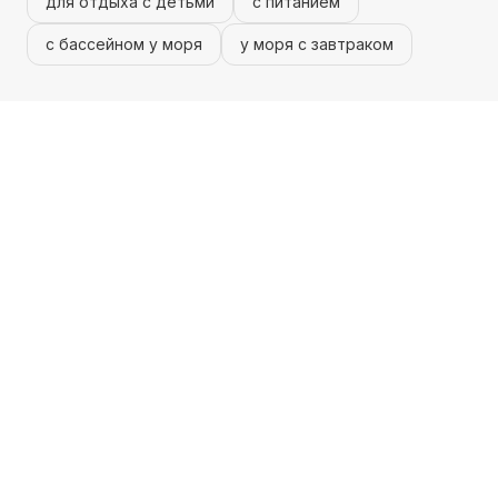
для отдыха с детьми
с питанием
с бассейном у моря
у моря с завтраком