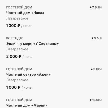
ГОСТЕВОЙ ДОМ
7.6
(
19
)
Частный дом «Ника»
Лазаревское
1 300
₽
/ ночь
36
м до моря
КОТТЕДЖ
9.0
(
1
)
Эллинг у моря «У Светланы»
Лазаревское
2 000
₽
/ ночь
167
м до моря
ГОСТЕВОЙ ДОМ
9.8
(
5
)
Частный сектор «Ажен»
Лазаревское
1 000
₽
/ ночь
652
м до моря
ГОСТЕВОЙ ДОМ
10.0
(
5
)
Частный дом «Мария»