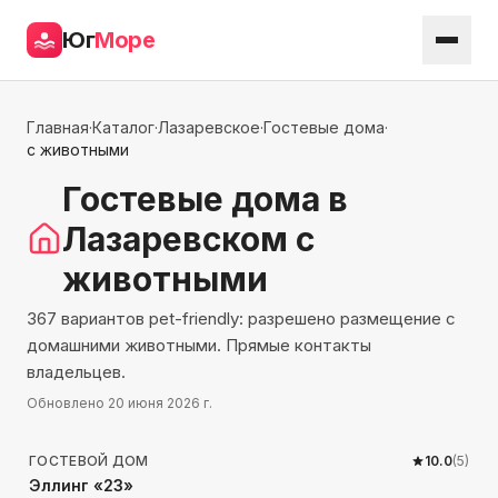
Юг
Море
Главная
·
Каталог
·
Лазаревское
·
Гостевые дома
·
с животными
Гостевые дома
в
Лазаревском
с
животными
367 вариантов pet-friendly: разрешено размещение с
домашними животными. Прямые контакты
владельцев.
Обновлено
20 июня 2026 г.
65
м до моря
ГОСТЕВОЙ ДОМ
10.0
(
5
)
Эллинг «23»