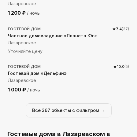
Лазаревское
1 200
₽
/ ночь
694
м до моря
ГОСТЕВОЙ ДОМ
7.4
(
37
)
Частное домовладение «Планета Юг»
Лазаревское
Уточняйте цену
540
м до моря
ГОСТЕВОЙ ДОМ
10.0
(
5
)
Гостевой дом «Дельфин»
Лазаревское
1 000
₽
/ ночь
Все
367
объекты с фильтром →
Гостевые дома
в Лазаревском
в