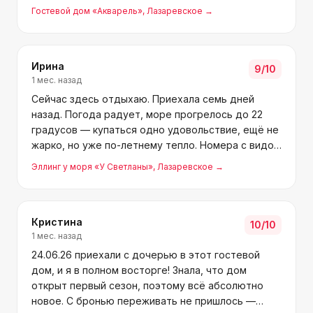
чувствуется забота! Советую всем без раздумий.
Гостевой дом «Акварель»
, Лазаревское
→
Ирина
9
/10
1 мес. назад
Сейчас здесь отдыхаю. Приехала семь дней
назад. Погода радует, море прогрелось до 22
градусов — купаться одно удовольствие, ещё не
жарко, но уже по-летнему тепло. Номера с видом
на море и озеро, на балконе приятно посидеть
Эллинг у моря «У Светланы»
, Лазаревское
→
вечером. Везде чистота и уют.
Кристина
10
/10
1 мес. назад
24.06.26 приехали с дочерью в этот гостевой
дом, и я в полном восторге! Знала, что дом
открыт первый сезон, поэтому всё абсолютно
новое. С бронью переживать не пришлось —