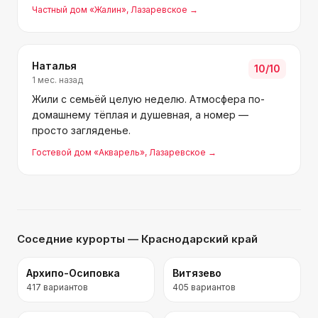
хозяйку Валентину я уже знала, раньше отдыхала
Частный дом «Жалин»
, Лазаревское
→
у неё в другой гостинице. Поезд пришёл рано
утром, но нас вст
Наталья
10
/10
1 мес. назад
Жили с семьёй целую неделю. Атмосфера по-
домашнему тёплая и душевная, а номер —
просто загляденье.
Гостевой дом «Акварель»
, Лазаревское
→
Соседние курорты
— Краснодарский край
Архипо-Осиповка
Витязево
417
вариантов
405
вариантов