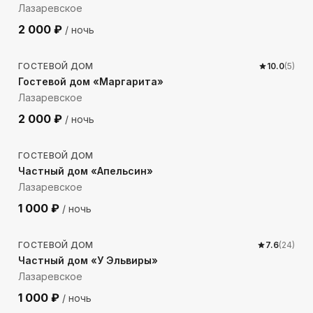
Лазаревское
2 000
₽
/ ночь
68
м до моря
ГОСТЕВОЙ ДОМ
10.0
(
5
)
Гостевой дом «Маргарита»
Лазаревское
2 000
₽
/ ночь
71
м до моря
ГОСТЕВОЙ ДОМ
Частный дом «Апельсин»
Лазаревское
1 000
₽
/ ночь
73
м до моря
ГОСТЕВОЙ ДОМ
7.6
(
24
)
Частный дом «У Эльвиры»
Лазаревское
1 000
₽
/ ночь
883
м до моря