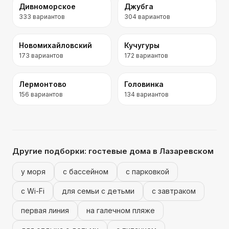
Дивноморское
Джубга
333
вариантов
304
вариантов
Новомихайловский
Кучугуры
173
вариантов
172
вариантов
Лермонтово
Головинка
156
вариантов
134
вариантов
Другие подборки:
гостевые дома
в Лазаревском
у моря
с бассейном
с парковкой
с Wi-Fi
для семьи с детьми
с завтраком
первая линия
на галечном пляже