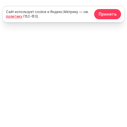
Сайт использует cookie и Яндекс.Метрику — см.
Принять
политику
(152-ФЗ).
Юг
Море
Каталог жилья у моря в России, Крыму и Абхазии. Без