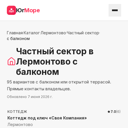
Юг
Море
Главная
·
Каталог
·
Лермонтово
·
Частный сектор
·
с балконом
Частный сектор
в
Лермонтово
с
балконом
95 вариантов с балконом или открытой террасой.
Прямые контакты владельцев.
Обновлено
7 июня 2026 г.
3279
м до моря
КОТТЕДЖ
7.0
(
6
)
Коттедж под ключ «Своя Компания»
Лермонтово