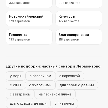
333
вариантов
304
вариантов
Новомихайловский
Кучугуры
173
вариантов
172
вариантов
Головинка
Благовещенская
133
вариантов
118
вариантов
Другие подборки:
частный сектор
в Лермонтово
у моря
с бассейном
с парковкой
с Wi-Fi
с животными
для семьи с детьми
с завтраком
на песчаном пляже
для отдыха с детьми
с питанием