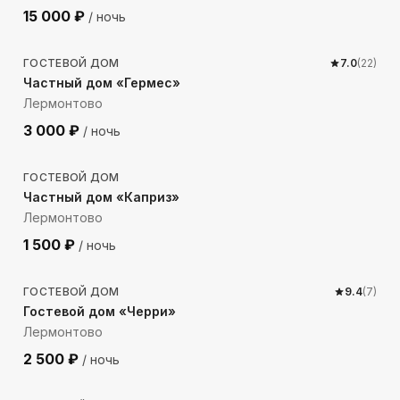
15 000
₽
/ ночь
232
м до моря
ГОСТЕВОЙ ДОМ
7.0
(
22
)
Частный дом «Гермес»
Лермонтово
3 000
₽
/ ночь
221
м до моря
ГОСТЕВОЙ ДОМ
Частный дом «Каприз»
Лермонтово
1 500
₽
/ ночь
409
м до моря
ГОСТЕВОЙ ДОМ
9.4
(
7
)
Гостевой дом «Черри»
Лермонтово
2 500
₽
/ ночь
865
м до моря