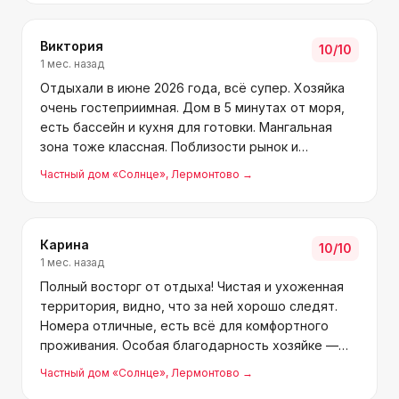
Виктория
10
/10
1 мес. назад
Отдыхали в июне 2026 года, всё супер. Хозяйка
очень гостеприимная. Дом в 5 минутах от моря,
есть бассейн и кухня для готовки. Мангальная
зона тоже классная. Поблизости рынок и
магазины "Магнит", "Пятёрочка", столовые.
Частный дом «Солнце»
, Лермонтово
→
Спасибо Инне за отличный приём!
Карина
10
/10
1 мес. назад
Полный восторг от отдыха! Чистая и ухоженная
территория, видно, что за ней хорошо следят.
Номера отличные, есть всё для комфортного
проживания. Особая благодарность хозяйке —
очень милая и отзывчивая женщина. Всё так
Частный дом «Солнце»
, Лермонтово
→
понравилось, не хотелось уезжать. Обязательно