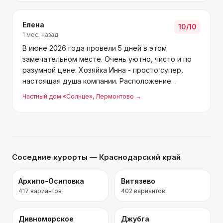
вернёмся!
Елена
10
/10
1 мес. назад
В июне 2026 года провели 5 дней в этом
замечательном месте. Очень уютно, чисто и по
разумной цене. Хозяйка Инна - просто супер,
настоящая душа компании. Расположение
шикарное, до центрального пляжа всего пара
Частный дом «Солнце»
, Лермонтово
→
минут, около 350 метров. Вокруг много магазинов
и кафе, а на пляже есть
Соседние курорты
— Краснодарский край
Архипо-Осиповка
Витязево
417
вариантов
402
вариантов
Дивноморское
Джубга