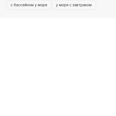
с бассейном у моря
у моря с завтраком