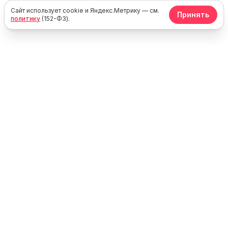
Сайт использует cookie и Яндекс.Метрику — см.
Принять
политику
(152-ФЗ).
Юг
Море
Каталог жилья у моря в России, Крыму и Абхазии. Без
посредников — напрямую от владельцев.