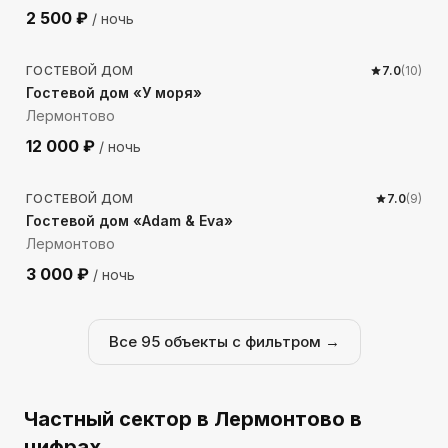
2 500
₽
/ ночь
248
м до моря
ГОСТЕВОЙ ДОМ
7.0
(
10
)
Гостевой дом «У моря»
Лермонтово
12 000
₽
/ ночь
989
м до моря
ГОСТЕВОЙ ДОМ
7.0
(
9
)
Гостевой дом «Adam & Eva»
Лермонтово
3 000
₽
/ ночь
Все
95
объекты с фильтром →
Частный сектор
в Лермонтово
в
цифрах