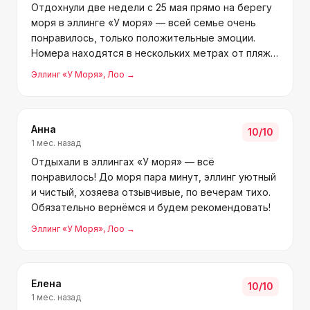
Отдохнули две недели с 25 мая прямо на берегу
моря в эллинге «У моря» — всей семье очень
понравилось, только положительные эмоции.
Номера находятся в нескольких метрах от пляжа,
и это создаёт ощущение полного погружения в
Эллинг «У Моря»
, Лоо
→
морскую атмосферу. Утром из больших окон
открывается впеча
Анна
10
/10
1 мес. назад
Отдыхали в эллингах «У моря» — всё
понравилось! До моря пара минут, эллинг уютный
и чистый, хозяева отзывчивые, по вечерам тихо.
Обязательно вернёмся и будем рекомендовать!
Эллинг «У Моря»
, Лоо
→
Елена
10
/10
1 мес. назад