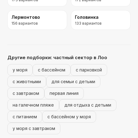
Лермонтово
Головинка
156
вариантов
133
вариантов
Другие подборки:
частный сектор
в Лоо
у моря
с бассейном
с парковкой
с животными
для семьи с детьми
с завтраком
первая линия
на галечном пляже
для отдыха с детьми
с питанием
с бассейном у моря
у моря с завтраком