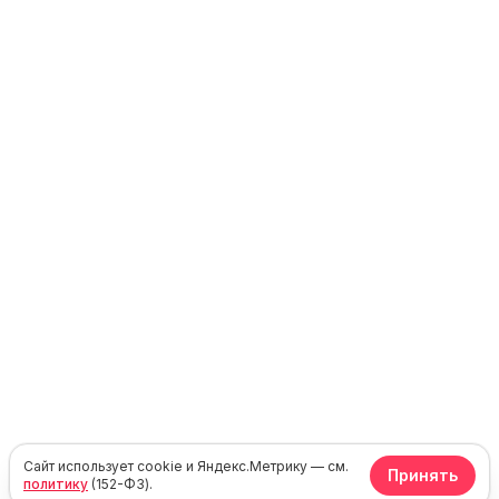
Сайт использует cookie и Яндекс.Метрику — см.
Принять
политику
(152-ФЗ).