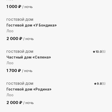
1 000
₽
/ ночь
221
м до моря
ГОСТЕВОЙ ДОМ
Гостевой дом «У Бондика»
Лоо
2 000
₽
/ ночь
387
м до моря
ГОСТЕВОЙ ДОМ
10.0
(
5
)
Частный дом «Селена»
Лоо
1 700
₽
/ ночь
461
м до моря
ГОСТЕВОЙ ДОМ
9.8
(
5
)
Гостевой дом «Родина»
Лоо
2 000
₽
/ ночь
389
м до моря