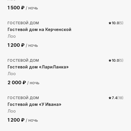
1 500
₽
/ ночь
430
м до моря
ГОСТЕВОЙ ДОМ
10.0
(
5
)
Гостевой дом на Керченской
Лоо
1 200
₽
/ ночь
140
м до моря
ГОСТЕВОЙ ДОМ
10.0
(
5
)
Гостевой дом «ЛариЛанка»
Лоо
2 000
₽
/ ночь
801
м до моря
ГОСТЕВОЙ ДОМ
7.4
(
18
)
Гостевой дом «У Ивана»
Лоо
1 200
₽
/ ночь
248
м до моря