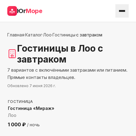
Юг
Море
Главная
·
Каталог
·
Лоо
·
Гостиницы
·
с завтраком
Гостиницы
в Лоо
с
завтраком
7 вариантов с включёнными завтраками или питанием.
Прямые контакты владельцев.
Обновлено
7 июня 2026 г.
594
м до моря
ГОСТИНИЦА
Гостиница «Мираж»
Лоо
1 000
₽
/ ночь
296
м до моря