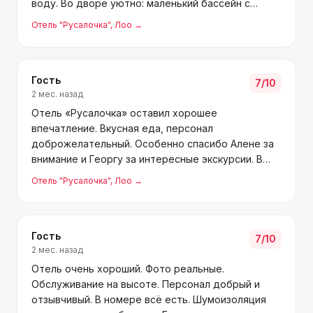
воду. Во дворе уютно: маленький бассейн с
шезлонгами, мангал, две беседки (в одной
Отель "Русалочка"
, Лоо
→
бильярд). Персонал дружелюбный — Мария и Эля
всегда на подхвате. Хозяйка
Гость
7
/10
2 мес. назад
Отель «Русалочка» оставил хорошее
впечатление. Вкусная еда, персонал
доброжелательный. Особенно спасибо Алене за
внимание и Георгу за интересные экскурсии. В
целом понравилось, хотя мелкие недочёты были.
Отель "Русалочка"
, Лоо
→
Рекомендуем для отдыха, возможно сами ещё
приедем.
Гость
7
/10
2 мес. назад
Отель очень хороший. Фото реальные.
Обслуживание на высоте. Персонал добрый и
отзывчивый. В номере всё есть. Шумоизоляция