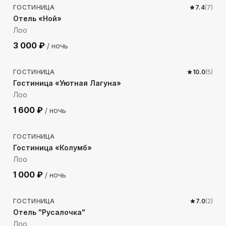
ГОСТИНИЦА
7.4
(
7
)
Отель «Ной»
Лоо
3 000
₽
/ ночь
414
м до моря
ГОСТИНИЦА
10.0
(
5
)
Гостиница «Уютная Лагуна»
Лоо
1 600
₽
/ ночь
589
м до моря
ГОСТИНИЦА
Гостиница «Колумб»
Лоо
1 000
₽
/ ночь
287
м до моря
ГОСТИНИЦА
7.0
(
2
)
Отель "Русалочка"
Лоо