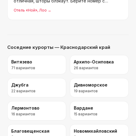
отличная, шторы блэкаут. Берите номер с
балконом на море — не пожалеете. В кафе еда на
Отель «Ной»
, Лоо
→
5+, завтраки вкусные, обеды сытные и вкусные.
Магазины, остановки, пляж
Соседние курорты
— Краснодарский край
Витязево
Архипо-Осиповка
71
вариантов
26
вариантов
Джубга
Дивноморское
22
вариантов
19
вариантов
Лермонтово
Вардане
16
вариантов
15
вариантов
Благовещенская
Новомихайловский