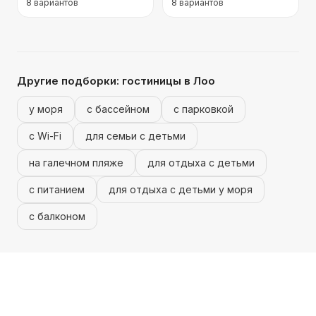
8
вариантов
8
вариантов
Другие подборки:
гостиницы
в Лоо
у моря
с бассейном
с парковкой
с Wi-Fi
для семьи с детьми
на галечном пляже
для отдыха с детьми
с питанием
для отдыха с детьми у моря
с балконом