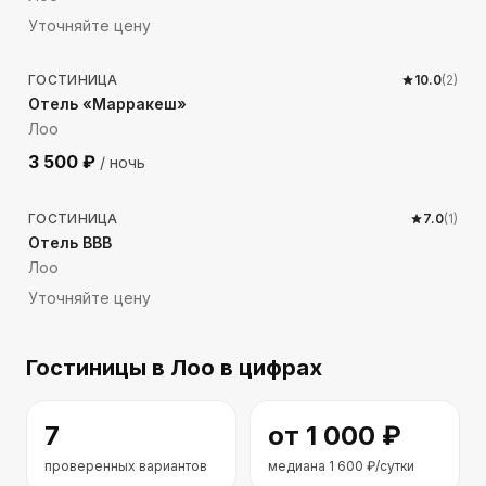
Уточняйте цену
459
м до моря
ГОСТИНИЦА
10.0
(
2
)
Отель «Марракеш»
Лоо
3 500
₽
/ ночь
188
м до моря
ГОСТИНИЦА
7.0
(
1
)
Отель ВВВ
Лоо
Уточняйте цену
Гостиницы
в Лоо
в цифрах
7
от
1 000
₽
проверенных вариантов
медиана
1 600
₽/сутки