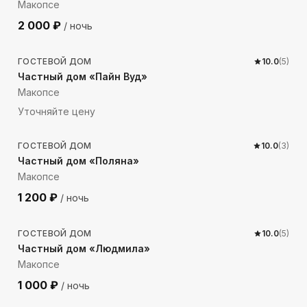
Макопсе
2 000
₽
/ ночь
209
м до моря
ГОСТЕВОЙ ДОМ
10.0
(
5
)
Частный дом «Пайн Вуд»
Макопсе
Уточняйте цену
450
м до моря
ГОСТЕВОЙ ДОМ
10.0
(
3
)
Частный дом «Поляна»
Макопсе
1 200
₽
/ ночь
484
м до моря
ГОСТЕВОЙ ДОМ
10.0
(
5
)
Частный дом «Людмила»
Макопсе
1 000
₽
/ ночь
416
м до моря