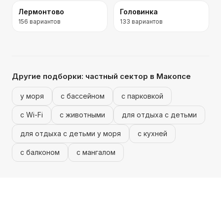
Лермонтово
Головинка
156
вариантов
133
вариантов
Другие подборки:
частный сектор
в Макопсе
у моря
с бассейном
с парковкой
с Wi-Fi
с животными
для отдыха с детьми
для отдыха с детьми у моря
с кухней
с балконом
с мангалом