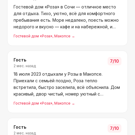
Гостевой дом «Роза» в Сочи — отличное место
для отдыха. Тихо, уютно, всё для комфортного
пребывания есть. Море недалеко, поесть можно
недорого и вкусно — кафе и на набережной, и
рядом с домом. Хозяева Роза и Тимур — добрые,
Гостевой дом «Роза»
, Макопсе
→
гостеприимные люди. Тимур особенно —
вежливый, встречал
Гость
7
/10
2 мес. назад
18 июля 2023 отдыхали у Розы в Макопсе.
Приехали с семьёй поздно, Роза тепло
встретила, быстро заселила, всё объяснила. Дом
красивый, двор чистый, номер уютный с
удобствами, территория огороженная. Идеально
Гостевой дом «Роза»
, Макопсе
→
для детей — тихо, без дискотек, соседи
вежливые. Дети нашли друзей. Всё р
Гость
7
/10
2 мес. назад