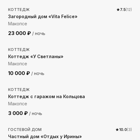
КОТТЕДЖ
7.5
(
12
)
Загородный дом «Vita Felice»
Макопсе
23 000
₽
/ ночь
264
м до моря
КОТТЕДЖ
Коттедж «У Светланы»
Макопсе
10 000
₽
/ ночь
611
м до моря
КОТТЕДЖ
Коттедж с гаражом на Кольцова
Макопсе
3 000
₽
/ ночь
229
м до моря
ГОСТЕВОЙ ДОМ
10.0
(
3
)
Частный дом «Отдых у Ирины»