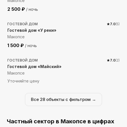
Макопсе
2 500
₽
/ ночь
854
м до моря
ГОСТЕВОЙ ДОМ
7.0
(
5
)
Гостевой дом «У реки»
Макопсе
1 500
₽
/ ночь
298
м до моря
ГОСТЕВОЙ ДОМ
7.0
(
2
)
Гостевой дом «Майский»
Макопсе
Уточняйте цену
Все
28
объекты с фильтром →
Частный сектор
в Макопсе
в цифрах