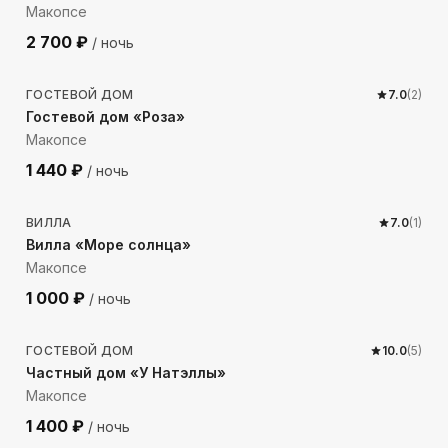
Макопсе
2 700
₽
/ ночь
756
м до моря
ГОСТЕВОЙ ДОМ
7.0
(
2
)
Гостевой дом «Роза»
Макопсе
1 440
₽
/ ночь
813
м до моря
ВИЛЛА
7.0
(
1
)
Вилла «Море солнца»
Макопсе
1 000
₽
/ ночь
371
м до моря
ГОСТЕВОЙ ДОМ
10.0
(
5
)
Частный дом «У Натэллы»
Макопсе
1 400
₽
/ ночь
470
м до моря