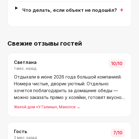
+
Что делать, если объект не подошёл?
Свежие отзывы гостей
Светлана
10
/10
1 мес. назад
Отдыхали в июне 2026 года большой компанией.
Номера чистые, дворик уютный. Отдельно
хочется поблагодарить за домашние обеды —
можно заказать прямо у хозяйки, готовят вкусно.
До моря близко, пляж шикарный! Хозяева добрые
Жилой дом «У Галины»
, Макопсе
→
и внимательные, вернёмся ещё не раз!
Гость
7
/10
2 мес. назад