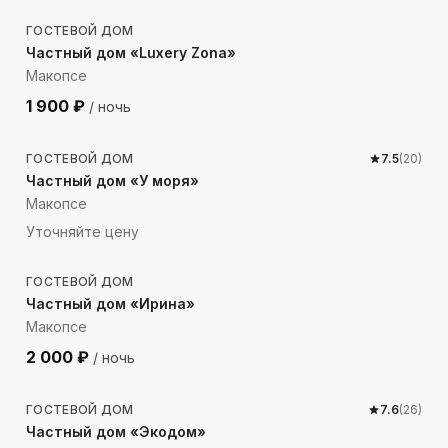
ГОСТЕВОЙ ДОМ
Частный дом «Luxery Zona»
Макопсе
1 900
₽
/ ночь
334
м до моря
ГОСТЕВОЙ ДОМ
7.5
(
20
)
Частный дом «У моря»
Макопсе
Уточняйте цену
799
м до моря
ГОСТЕВОЙ ДОМ
Частный дом «Ирина»
Макопсе
2 000
₽
/ ночь
409
м до моря
ГОСТЕВОЙ ДОМ
7.6
(
26
)
Частный дом «Экодом»