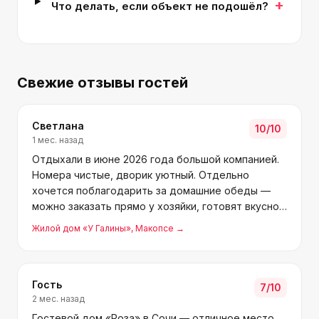
+
Что делать, если объект не подошёл?
Свежие отзывы гостей
Светлана
10
/10
1 мес. назад
Отдыхали в июне 2026 года большой компанией.
Номера чистые, дворик уютный. Отдельно
хочется поблагодарить за домашние обеды —
можно заказать прямо у хозяйки, готовят вкусно.
До моря близко, пляж шикарный! Хозяева добрые
Жилой дом «У Галины»
, Макопсе
→
и внимательные, вернёмся ещё не раз!
Гость
7
/10
2 мес. назад
Гостевой дом «Роза» в Сочи — отличное место