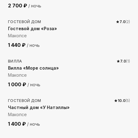
2 700
₽
/ ночь
756
м до моря
ГОСТЕВОЙ ДОМ
7.0
(
2
)
Гостевой дом «Роза»
Макопсе
1 440
₽
/ ночь
813
м до моря
ВИЛЛА
7.0
(
1
)
Вилла «Море солнца»
Макопсе
1 000
₽
/ ночь
371
м до моря
ГОСТЕВОЙ ДОМ
10.0
(
5
)
Частный дом «У Натэллы»
Макопсе
1 400
₽
/ ночь
470
м до моря