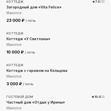
КОТТЕДЖ
7.5
(
12
)
Загородный дом «Vita Felice»
Макопсе
23 000
₽
/ ночь
264
м до моря
КОТТЕДЖ
Коттедж «У Светланы»
Макопсе
10 000
₽
/ ночь
611
м до моря
КОТТЕДЖ
Коттедж с гаражом на Кольцова
Макопсе
3 000
₽
/ ночь
229
м до моря
ГОСТЕВОЙ ДОМ
10.0
(
3
)
Частный дом «Отдых у Ирины»
Макопсе