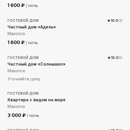
1 600
₽
/ ночь
564
м до моря
ГОСТЕВОЙ ДОМ
10.0
(
3
)
Частный дом «Адель»
Макопсе
1 600
₽
/ ночь
619
м до моря
ГОСТЕВОЙ ДОМ
10.0
(
5
)
Частный дом «Солнышко»
Макопсе
Уточняйте цену
650
м до моря
ГОСТЕВОЙ ДОМ
Квартира с видом на море
Макопсе
3 000
₽
/ ночь
181
м до моря