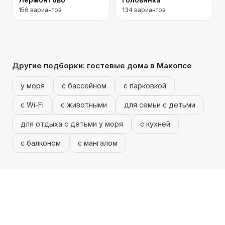
156
вариантов
134
вариантов
Другие подборки:
гостевые дома
в Макопсе
у моря
с бассейном
с парковкой
с Wi-Fi
с животными
для семьи с детьми
для отдыха с детьми у моря
с кухней
с балконом
с мангалом