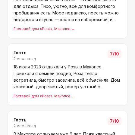
для отдыха. Тихо, уютно, всё для комфортного
пребывания есть. Море недалеко, поесть можно
недорого и вкусно — кафе и на набережной, и
рядом с домом. Хозяева Роза и Тимур — добрые,
Гостевой дом «Роза»
, Макопсе
→
гостеприимные люди. Тимур особенно —
вежливый, встречал
Гость
7
/10
2 мес. назад
18 июля 2023 отдыхали у Розы в Макопсе.
Приехали с семьёй поздно, Роза тепло
встретила, быстро заселила, всё объяснила. Дом
красивый, двор чистый, номер уютный с
удобствами, территория огороженная. Идеально
Гостевой дом «Роза»
, Макопсе
→
для детей — тихо, без дискотек, соседи
вежливые. Дети нашли друзей. Всё р
Гость
7
/10
2 мес. назад
В Макопсе отдыхаем уже 6 лет. Пляж классный,