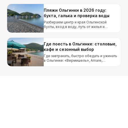
Пляжи Ольгинки в 2026 году:
бухта, галька и проверка воды
Разбираем центр и края Ольгинской
бухты, вход в воду, путь от жилья и
способ проверить пляж после штормов и
локальных выбросов.
Где поесть в Ольгинке: столовые,
кафе и сезонный выбор
Где завтракать, быстро обедать и ужинать
в Ольгинке: «Вермишель», Amare,
«Изюмка», «Орхидея» и «Облака» без
рейтинга по одной оценке.