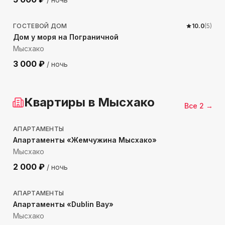
411
м до моря
ГОСТЕВОЙ ДОМ
10.0
(
5
)
Дом у моря на Пограничной
Мысхако
3 000
₽
/ ночь
Квартиры
в Мысхако
Все
2
→
613
м до моря
АПАРТАМЕНТЫ
Апартаменты «Жемчужина Мысхако»
Мысхако
2 000
₽
/ ночь
569
м до моря
АПАРТАМЕНТЫ
Апартаменты «Dublin Bay»
Мысхако