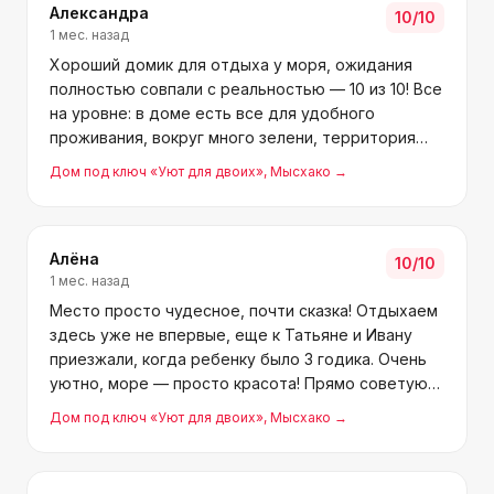
Александра
10
/10
1 мес. назад
Хороший домик для отдыха у моря, ожидания
полностью совпали с реальностью — 10 из 10! Все
на уровне: в доме есть все для удобного
проживания, вокруг много зелени, территория
очень красивая и ухоженная. Хозяева
Дом под ключ «Уют для двоих»
, Мысхако
→
отзывчивые, на любой вопрос или просьбу
отвечали сразу. Еще угощали се
Алёна
10
/10
1 мес. назад
Место просто чудесное, почти сказка! Отдыхаем
здесь уже не впервые, еще к Татьяне и Ивану
приезжали, когда ребенку было 3 годика. Очень
уютно, море — просто красота! Прямо советую
здесь остановиться и спокойно отдохнуть.
Дом под ключ «Уют для двоих»
, Мысхако
→
Рядом есть магазины и все, что нужно для
отдыха. Хозяйка Та