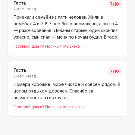
Гость
7
/10
2 мес. назад
Приехали семьёй из пяти человек. Жили в
номерах 4 и 7. В 7 всё было нормально, а вот в 4
— разочарование. Диваны старые, один скрипит
ужасно, сын спал — меня по ночам будил. Второй
сломанный, при раскладывании дыра посередине,
Гостевой дом «У Полины»
, Мысхако
→
и низкий, спишь почти на полу. Комната тёмная,
запах
Гость
7
/10
2 мес. назад
Номера хорошие, море чистое и совсем рядом. В
целом отдыхом доволен. Спасибо за
возможность отдохнуть.
Гостевой дом «У Полины»
, Мысхако
→