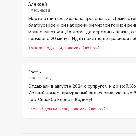
Алексей
1 мес. назад
Место отличное, хозяева прекрасные! Домик сто
благоустроенной набережной чистой горной речк
можно купаться. До моря, до середины пляжа, от 
примерно 20 минут. Идти приятно по красивой н
тень и скамейки.
Коттедж под ключ
, Новомихайловский
→
Гость
2 мес. назад
Отдыхали в августе 2024 с супругом и дочкой. Х
Уютный номер, прекрасный вид из окна, уютные 
лес. Спасибо Елене и Вадиму!
Частный дом «Алиса»
, Новомихайловский
→