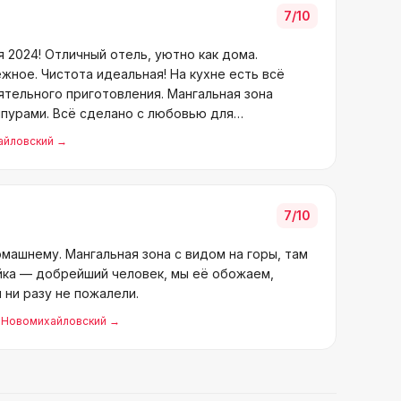
7
/10
я 2024! Отличный отель, уютно как дома.
ное. Чистота идеальная! На кухне есть всё
тельного приготовления. Мангальная зона
мпурами. Всё сделано с любовью для
не
айловский
→
7
/10
омашнему. Мангальная зона с видом на горы, там
яйка — добрейший человек, мы её обожаем,
 ни разу не пожалели.
, Новомихайловский
→