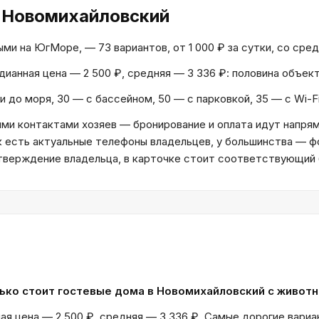
 Новомихайловский
 на ЮгМоре, — 73 вариантов, от 1 000 ₽ за сутки, со средн
едианная цена — 2 500 ₽, средняя — 3 336 ₽: половина объе
и до моря, 30 — с бассейном, 50 — с парковкой, 35 — с Wi-F
и контактами хозяев — бронирование и оплата идут напрям
к есть актуальные телефоны владельцев, у большинства — ф
дтверждение владельца, в карточке стоит соответствующий
ько стоит гостевые дома в Новомихайловский с живот
ая цена — 2 500 ₽, средняя — 3 336 ₽. Самые дорогие вариан