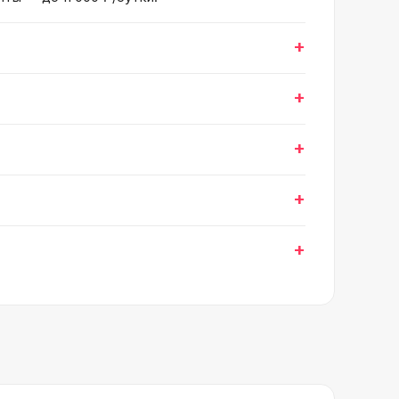
+
+
+
+
+