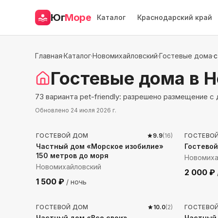
Юг
Море
Каталог
Краснодарский край
Главная
·
Каталог
·
Новомихайловский
·
Гостевые дома
·
с
Гостевые дома
в 
73 варианта pet-friendly: разрешено размещение 
Обновлено
24 июля 2026 г.
147
м до моря
216
м 
ГОСТЕВОЙ ДОМ
9.9
(
16
)
ГОСТЕВО
Частный дом «Морское изобилие»
Гостево
150 метров до моря
Новомиха
Новомихайловский
2 000
₽
1 500
₽
/ ночь
1461
м до моря
1178
м
ГОСТЕВОЙ ДОМ
10.0
(
2
)
ГОСТЕВО
Частный дом «Все свои»
Частный