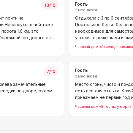
Гость
10
/10
2 мес. назад
ит почти на
Отдыхали с 3 по 6 сентябр
и Нечепсухо, в ней тоже
Постельное бельё белоснеж
порога 1,6 км, это
необходимое для самостоя
абережной, по дороге есть
уютная, с решётками и ша
отдыхающих. Спасибо Еле
Частный дом «Алиса»
, Новомих
Гость
7
/10
2 мес. назад
озяева замечательные.
Место огонь, чисто и по-д
беседки во дворе, рядом
есть всё для отдыха. Хоз
приезжаем не первый год и
Частный дом «В гостях у моря»