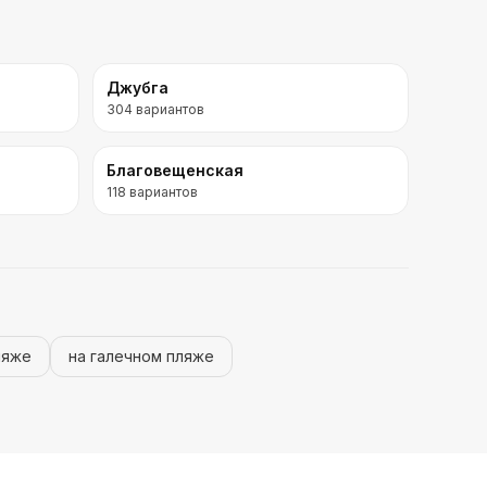
Джубга
304
вариантов
Благовещенская
118
вариантов
ляже
на галечном пляже