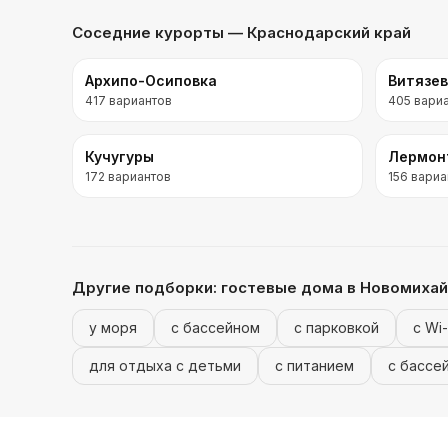
Соседние курорты
— Краснодарский край
Архипо-Осиповка
Витязе
417
вариантов
405
вари
Кучугуры
Лермон
172
вариантов
156
вариа
Другие подборки:
гостевые дома
в Новомихай
у моря
с бассейном
с парковкой
с Wi-
для отдыха с детьми
с питанием
с бассе