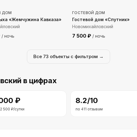
Й ДОМ
ГОСТЕВОЙ ДОМ
дыха «Жемчужина Кавказа»
Гостевой дом «Спутник»
йловский
Новомихайловский
₽
7 500
₽
/ ночь
/ ночь
Все
73
объекты с фильтром →
вский
в цифрах
 000
₽
8.2
/10
2 500
₽/сутки
по
411
отзывам