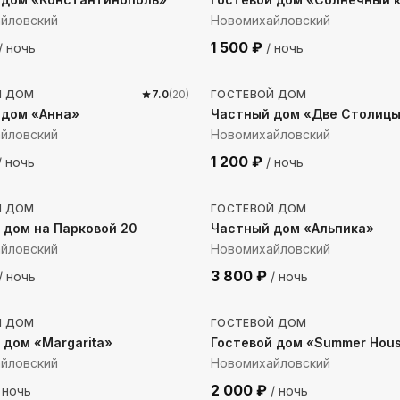
йловский
Новомихайловский
1 500
₽
/ ночь
/ ночь
 до моря
2295
м до моря
Й ДОМ
7.0
(
20
)
ГОСТЕВОЙ ДОМ
 дом «Анна»
Частный дом «Две Столиц
йловский
Новомихайловский
1 200
₽
/ ночь
/ ночь
до моря
412
м до моря
Й ДОМ
ГОСТЕВОЙ ДОМ
 дом на Парковой 20
Частный дом «Альпика»
йловский
Новомихайловский
3 800
₽
/ ночь
/ ночь
 до моря
513
м до моря
Й ДОМ
ГОСТЕВОЙ ДОМ
 дом «Margarita»
Гостевой дом «Summer Hou
йловский
Новомихайловский
2 000
₽
 ночь
/ ночь
до моря
484
м до моря