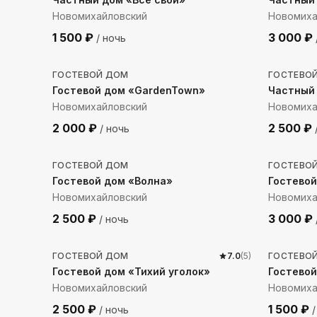
Новомихайловский
Новомиха
1 500
₽
3 000
₽
/ ночь
662
м до моря
969
м
ГОСТЕВОЙ ДОМ
ГОСТЕВО
Гостевой дом «GardenTown»
Частный
Новомихайловский
Новомиха
2 000
₽
2 500
₽
/ ночь
474
м до моря
756
м 
ГОСТЕВОЙ ДОМ
ГОСТЕВО
Гостевой дом «Волна»
Гостевой
Новомихайловский
Новомиха
2 500
₽
3 000
₽
/ ночь
1446
м до моря
1361
м
ГОСТЕВОЙ ДОМ
7.0
(
5
)
ГОСТЕВО
Гостевой дом «Тихий уголок»
Гостевой
Новомихайловский
Новомиха
2 500
₽
1 500
₽
/ ночь
/
756
м до моря
123
м 