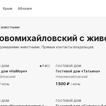
Крым
Абхазия
 животными
Новомихайловский
с жи
с домашними животными. Прямые контакты владельцев.
до моря
1390
м до моря
Й ДОМ
7.0
(
5
)
ГОСТЕВОЙ ДОМ
й дом «НаМоре»
Гостевой дом «Татьяна»
йловский
Новомихайловский
1 500
₽
/ ночь
/ ночь
 до моря
1317
м до моря
Й ДОМ
ГОСТЕВОЙ ДОМ
 дом «Константинополь»
Гостевой дом «Солнечный 