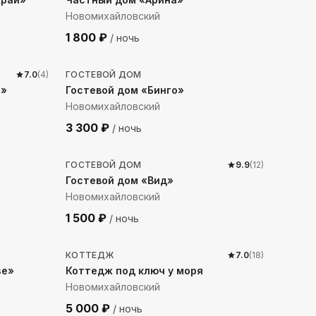
Новомихайловский
1 800
₽
/ ночь
380
м до моря
7.0
(
4
)
ГОСТЕВОЙ ДОМ
ы»
Гостевой дом «Бинго»
Новомихайловский
3 300
₽
/ ночь
2162
м до моря
ГОСТЕВОЙ ДОМ
9.9
(
12
)
Гостевой дом «Вид»
Новомихайловский
1 500
₽
/ ночь
179
м до моря
КОТТЕДЖ
7.0
(
18
)
se»
Коттедж под ключ у моря
Новомихайловский
5 000
₽
/ ночь
247
м до моря