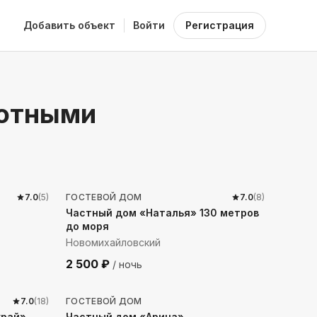
Добавить объект
Войти
Регистрация
вотными
210
м до моря
7.0
(
5
)
ГОСТЕВОЙ ДОМ
7.0
(
8
)
Частный дом «Наталья» 130 метров
до моря
Новомихайловский
2 500
₽
/ ночь
2257
м до моря
7.0
(
18
)
ГОСТЕВОЙ ДОМ
край»
Частный дом «Арина»