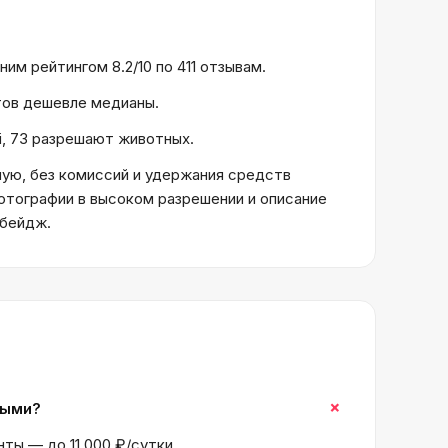
им рейтингом 8.2/10 по 411 отзывам.
ктов дешевле медианы.
i, 73 разрешают животных.
ую, без комиссий и удержания средств
отографии в высоком разрешении и описание
 бейдж.
+
ными?
ты — до 11 000 ₽/сутки.