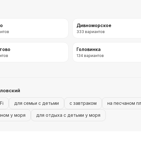
во
Дивноморское
антов
333
вариантов
тово
Головинка
нтов
134
вариантов
ловский
Fi
для семьи с детьми
с завтраком
на песчаном п
йном у моря
для отдыха с детьми у моря