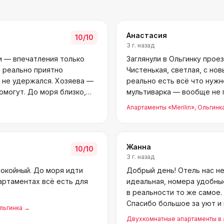
Анастасия
10
/10
3 г. назад
и — впечатления только
Заглянули в Ольгинку прое
й реально приятно
Чистенькая, светлая, с но
т не удержался. Хозяева —
реально есть всё что нужно
омогут. До моря близко,
мультиварка — вообще не 
мор
Апартаменты «Merilin»
, Ольгинк
Жанна
10
/10
3 г. назад
покойный. До моря идти
Добрый день! Отель нас не
партаментах всё есть для
идеальная, номера удобны
в реальности то же самое.
Спасибо большое за уют и
Ольгинка
→
Двухкомнатные апартаменты в 