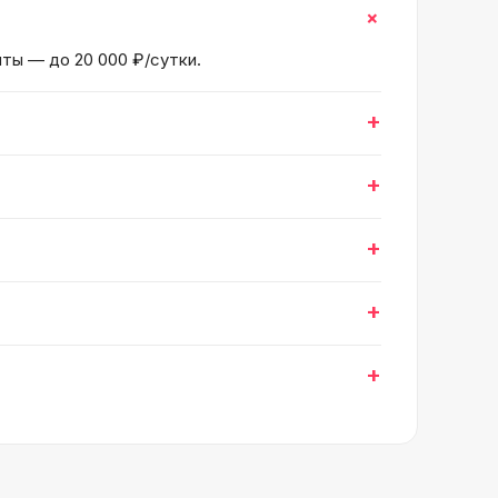
+
нты — до 20 000 ₽/сутки.
+
+
+
+
+