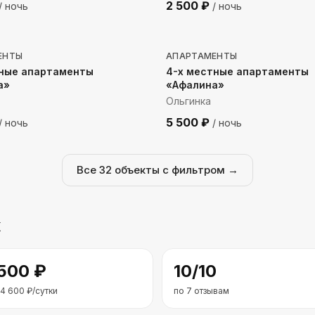
2 500
₽
/ ночь
/ ночь
до моря
353
м до моря
ЕНТЫ
АПАРТАМЕНТЫ
тные апартаменты
4-х местные апартаменты
а»
«Афалина»
Ольгинка
5 500
₽
/ ночь
/ ночь
Все
32
объекты с фильтром →
х
 500
₽
10
/10
4 600
₽/сутки
по
7
отзывам