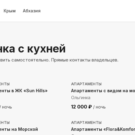
Крым
Абхазия
нка
с кухней
овить самостоятельно. Прямые контакты владельцев.
 до моря
154
м до моря
ЕНТЫ
АПАРТАМЕНТЫ
нты в ЖК «Sun Hills»
Апартаменты с видом на м
Ольгинка
12 000
₽
/ ночь
/ ночь
 до моря
719
м до моря
ЕНТЫ
АПАРТАМЕНТЫ
енты на Морской
Апартаменты «Flora&Komfor