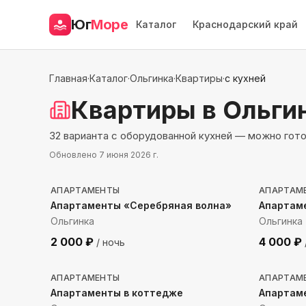
Юг
Море
Каталог
Краснодарский край
Главная
·
Каталог
·
Ольгинка
·
Квартиры
·
с кухней
Квартиры
в Ольги
32 варианта с оборудованной кухней — можно гот
Обновлено
7 июня 2026 г.
551
м до моря
1000
м
АПАРТАМЕНТЫ
АПАРТАМ
Апартаменты «Серебряная волна»
Апартаме
Ольгинка
Ольгинка
2 000
₽
4 000
₽
/ ночь
148
м до моря
446
м
АПАРТАМЕНТЫ
АПАРТАМ
Апартаменты в коттедже
Апартам