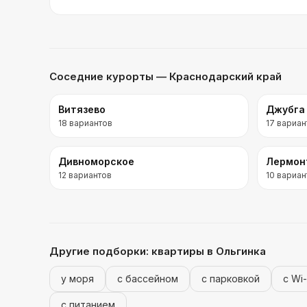
Соседние курорты
— Краснодарский край
Витязево
Джубга
18
вариантов
17
вариан
Дивноморское
Лермон
12
вариантов
10
вариан
Другие подборки:
квартиры
в Ольгинка
у моря
с бассейном
с парковкой
с Wi-
с питанием