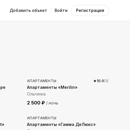
Добавить объект
Войти
Регистрация
469
м до моря
АПАРТАМЕНТЫ
10.0
(
3
)
оре
Апартаменты «Merilin»
Ольгинка
2 500
₽
/ ночь
633
м до моря
АПАРТАМЕНТЫ
t»
Апартаменты «Гамма ДеЛюкс»