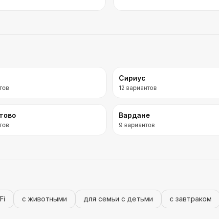
Сириус
тов
12
вариантов
тово
Вардане
тов
9
вариантов
Fi
с животными
для семьи с детьми
с завтраком