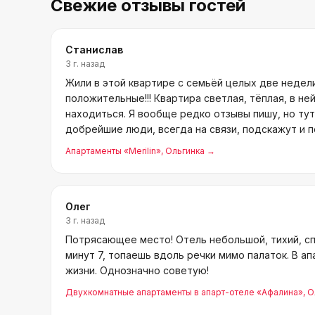
Свежие отзывы гостей
Станислав
3 г. назад
Жили в этой квартире с семьёй целых две недел
положительные!!! Квартира светлая, тёплая, в не
находиться. Я вообще редко отзывы пишу, но ту
добрейшие люди, всегда на связи, подскажут и п
буквал
Апартаменты «Merilin»
, Ольгинка
→
Олег
3 г. назад
Потрясающее место! Отель небольшой, тихий, с
минут 7, топаешь вдоль речки мимо палаток. В а
жизни. Однозначно советую!
Двухкомнатные апартаменты в апарт-отеле «Афалина»
, 