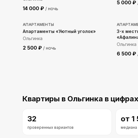
5 000
₽
14 000
₽
/ ночь
684
м до моря
353
м 
АПАРТАМЕНТЫ
АПАРТАМ
Апартаменты «Уютный уголок»
3-х мес
«Афалин
Ольгинка
Ольгинка
2 500
₽
/ ночь
6 500
₽
Квартиры
в Ольгинка
в цифра
32
от
1
проверенных вариантов
медиана