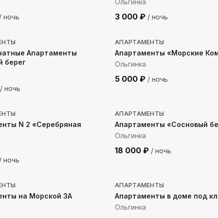
Ольгинка
3 000
₽
/ ночь
/ ночь
до моря
461
м до моря
ЕНТЫ
АПАРТАМЕНТЫ
натные Апартаменты
Апартаменты «Морские Ко
й берег
Ольгинка
5 000
₽
/ ночь
/ ночь
 до моря
89
м до моря
ЕНТЫ
АПАРТАМЕНТЫ
енты N 2 «Серебряная
Апартаменты «Сосновый бе
Ольгинка
18 000
₽
/ ночь
/ ночь
до моря
788
м до моря
ЕНТЫ
АПАРТАМЕНТЫ
енты на Морской 3А
Апартаменты в доме под к
Ольгинка