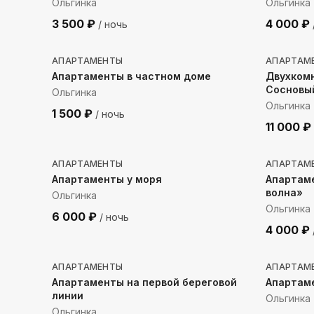
Ольгинка
Ольгинка
3 500
₽
4 000
₽
/ ночь
2394
м до моря
116
м 
АПАРТАМЕНТЫ
АПАРТАМ
Апартаменты в частном доме
Двухком
Сосновы
Ольгинка
Ольгинка
1 500
₽
/ ночь
11 000
₽
89
м до моря
640
м
АПАРТАМЕНТЫ
АПАРТАМ
Апартаменты у моря
Апартам
волна»
Ольгинка
Ольгинка
6 000
₽
/ ночь
4 000
₽
90
м до моря
467
м 
АПАРТАМЕНТЫ
АПАРТАМ
Апартаменты на первой береговой
Апартам
линии
Ольгинка
Ольгинка