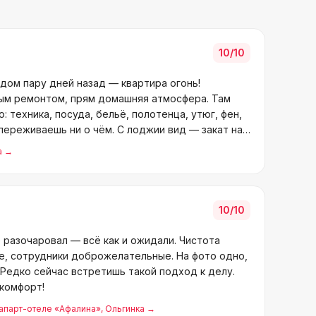
10
/10
здом пару дней назад — квартира огонь!
вым ремонтом, прям домашняя атмосфера. Там
: техника, посуда, бельё, полотенца, утюг, фен,
переживаешь ни о чём. С лоджии вид — закат над
а
→
10
/10
 разочаровал — всё как и ожидали. Чистота
е, сотрудники доброжелательные. На фото одно,
 Редко сейчас встретишь такой подход к делу.
 комфорт!
апарт-отеле «Афалина»
, Ольгинка
→