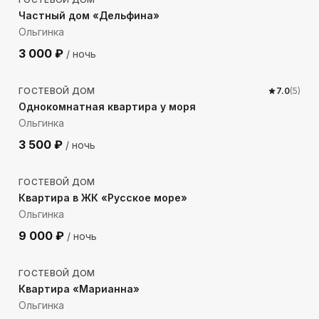
Частный дом «Дельфина»
Ольгинка
3 000
₽
/ ночь
289
м до моря
ГОСТЕВОЙ ДОМ
7.0
(
5
)
Однокомнатная квартира у моря
Ольгинка
3 500
₽
/ ночь
61
м до моря
ГОСТЕВОЙ ДОМ
Квартира в ЖК «Русское море»
Ольгинка
9 000
₽
/ ночь
115
м до моря
ГОСТЕВОЙ ДОМ
Квартира «Марианна»
Ольгинка