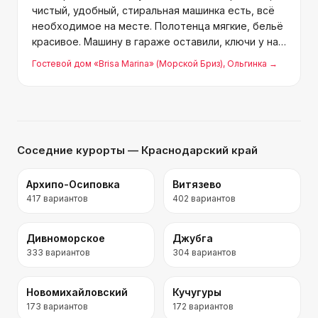
чистый, удобный, стиральная машинка есть, всё
необходимое на месте. Полотенца мягкие, бельё
красивое. Машину в гараже оставили, ключи у нас.
Мелкие недостатки, но в целом доволен.
Гостевой дом «Brisa Marina» (Морской Бриз)
, Ольгинка
→
Соседние курорты
— Краснодарский край
Архипо-Осиповка
Витязево
417
вариантов
402
вариантов
Дивноморское
Джубга
333
вариантов
304
вариантов
Новомихайловский
Кучугуры
173
вариантов
172
вариантов