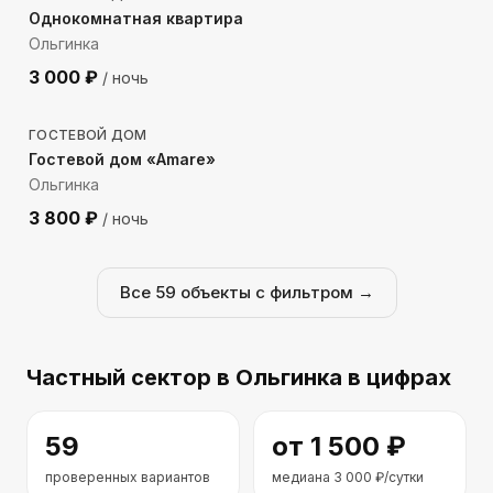
Однокомнатная квартира
Ольгинка
3 000
₽
/ ночь
235
м до моря
ГОСТЕВОЙ ДОМ
Гостевой дом «Amare»
Ольгинка
3 800
₽
/ ночь
Все
59
объекты с фильтром →
Частный сектор
в Ольгинка
в цифрах
59
от
1 500
₽
проверенных вариантов
медиана
3 000
₽/сутки