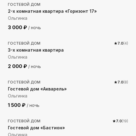
ГОСТЕВОЙ ДОМ
2-х комнатная квартира «Горизонт 17»
Ольгинка
3 000
₽
/ ночь
289
м до моря
ГОСТЕВОЙ ДОМ
7.0
(
4
)
3-х комнатная квартира
Ольгинка
2 000
₽
/ ночь
178
м до моря
ГОСТЕВОЙ ДОМ
7.0
(
8
)
Гостевой дом «Aкварель»
Ольгинка
1 500
₽
/ ночь
178
м до моря
ГОСТЕВОЙ ДОМ
7.0
(
19
)
Гостевой дом «Бастион»
Ольгинка