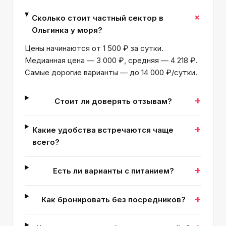
+
Сколько стоит частный сектор в
Ольгинка у моря?
Цены начинаются от 1 500 ₽ за сутки.
Медианная цена — 3 000 ₽, средняя — 4 218 ₽.
Самые дорогие варианты — до 14 000 ₽/сутки.
+
Стоит ли доверять отзывам?
+
Какие удобства встречаются чаще
всего?
+
Есть ли варианты с питанием?
+
Как бронировать без посредников?