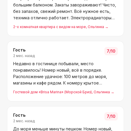
большим балконом. Закаты завораживают! Чисто,
без запахов, свежий ремонт. Всё нужное есть,
техника отлично работает. Электрорадиаторы
везде — даже зимой тепло. Хозяева отзывчивые,
2-х комнатная квартира с видом на море
, Ольгинка
→
всегда на связи. Плюс бесплатная парковка во
дворе. Рек
Гость
7
/10
2 мес. назад
Недавно в гостинице побывали, место
понравилось! Номер новый, всё в порядке.
Расположение удачное: 100 метров до моря,
магазины и кафе рядом. К номеру крытое
парковочное место. Особенно радует
Гостевой дом «Brisa Marina» (Морской Бриз)
, Ольгинка
→
отзывчивость управляющей Марины. Оценка 7 из
10, были небольшие моменты, но в целом отд
Гость
7
/10
2 мес. назад
До моря меньше минуты пешком. Номер новый,