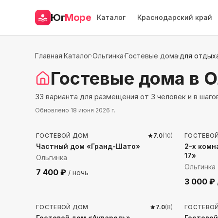
Юг
Море
Каталог
Краснодарский край
Главная
·
Каталог
·
Ольгинка
·
Гостевые дома
·
для отдыха
Гостевые дома
в 
33 варианта для размещения от 3 человек и в шаг
Обновлено
18 июня 2026 г.
149
м до моря
289
м 
ГОСТЕВОЙ ДОМ
7.0
(
10
)
ГОСТЕВО
Частный дом «Гранд-Шато»
2-х комн
17»
Ольгинка
Ольгинка
7 400
₽
/ ночь
3 000
₽
178
м до моря
178
м 
ГОСТЕВОЙ ДОМ
7.0
(
8
)
ГОСТЕВО
Гостевой дом «Aкварель»
Гостевой