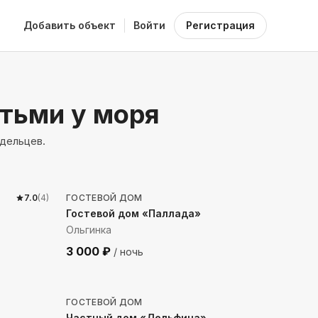
Добавить объект
Войти
Регистрация
етьми у моря
адельцев.
259
м до моря
7.0
(
4
)
ГОСТЕВОЙ ДОМ
Гостевой дом «Паллада»
Ольгинка
3 000
₽
/ ночь
114
м до моря
ГОСТЕВОЙ ДОМ
Частный дом «Дельфина»