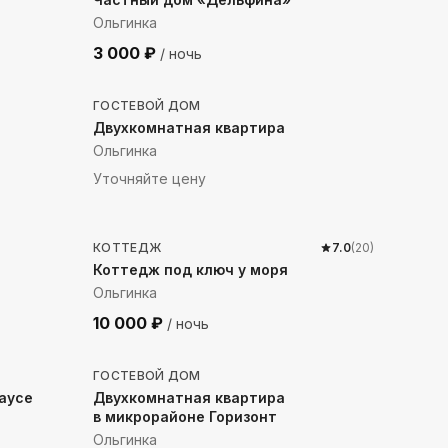
Ольгинка
3 000
₽
/ ночь
126
м до моря
ГОСТЕВОЙ ДОМ
Двухкомнатная квартира
Ольгинка
Уточняйте цену
167
м до моря
КОТТЕДЖ
7.0
(
20
)
Коттедж под ключ у моря
Ольгинка
10 000
₽
/ ночь
251
м до моря
ГОСТЕВОЙ ДОМ
аусе
Двухкомнатная квартира
в микрорайоне Горизонт
Ольгинка