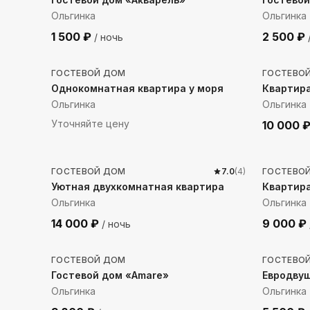
Ольгинка
Ольгинка
1 500
₽
2 500
₽
/ ночь
150
м до моря
190
м 
ГОСТЕВОЙ ДОМ
ГОСТЕВО
Однокомнатная квартира у моря
Квартира
Ольгинка
Ольгинка
Уточняйте цену
10 000
184
м до моря
61
м д
ГОСТЕВОЙ ДОМ
7.0
(
4
)
ГОСТЕВО
Уютная двухкомнатная квартира
Квартира
Ольгинка
Ольгинка
14 000
₽
9 000
₽
/ ночь
235
м до моря
113
м 
ГОСТЕВОЙ ДОМ
ГОСТЕВО
Гостевой дом «Amare»
Евродвуш
Ольгинка
Ольгинка