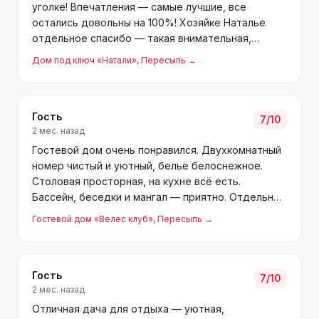
уголке! Впечатления — самые лучшие, все
остались довольны на 100%! Хозяйке Наталье
отдельное спасибо — такая внимательная,
всегда подскажет, поможет. Дом, где мы жили,
Дом под ключ «Натали»
, Пересыпь
→
сияет чистотой, всё убрано, продумано до
мелочей, очень комфортно.
Гость
7
/10
2 мес. назад
Гостевой дом очень понравился. Двухкомнатный
номер чистый и уютный, бельё белоснежное.
Столовая просторная, на кухне всё есть.
Бассейн, беседки и мангал — приятно. Отдельное
место для сушки вещей. В холле и номерах
Гостевой дом «Велес клуб»
, Пересыпь
→
красивые картины — глаз радуют. Администратор
Людмила Михайловна
Гость
7
/10
2 мес. назад
Отличная дача для отдыха — уютная,