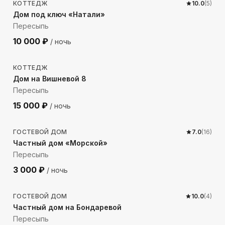
КОТТЕДЖ
10.0
(
5
)
Дом под ключ «Натали»
Пересыпь
10 000
₽
/ ночь
276
м до моря
КОТТЕДЖ
Дом на Вишневой 8
Пересыпь
15 000
₽
/ ночь
260
м до моря
ГОСТЕВОЙ ДОМ
7.0
(
16
)
Частный дом «Морской»
Пересыпь
3 000
₽
/ ночь
258
м до моря
ГОСТЕВОЙ ДОМ
10.0
(
4
)
Частный дом на Бондаревой
Пересыпь