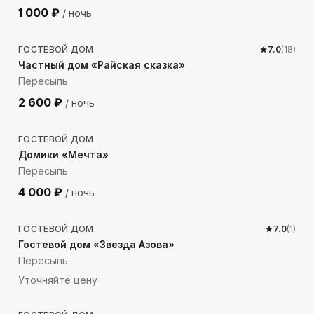
1 000
₽
/ ночь
252
м до моря
ГОСТЕВОЙ ДОМ
7.0
(
18
)
Частный дом «Райская сказка»
Пересыпь
2 600
₽
/ ночь
45
м до моря
ГОСТЕВОЙ ДОМ
Домики «Мечта»
Пересыпь
4 000
₽
/ ночь
95
м до моря
ГОСТЕВОЙ ДОМ
7.0
(
1
)
Гостевой дом «Звезда Азова»
Пересыпь
Уточняйте цену
264
м до моря