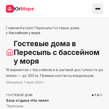
Юг
Море
Главная
·
Каталог
·
Пересыпь
·
Гостевые дома
·
с бассейном у моря
Гостевые дома
в
Пересыпь
с бассейном
у моря
19 вариантов с бассейном и в шаговой доступности до
пляжа — до 300 м. Прямые контакты владельцев.
Обновлено
7 июня 2026 г.
229
м до моря
ГОСТЕВОЙ ДОМ
7.0
(
4
)
База отдыха «На чиле»
Пересыпь