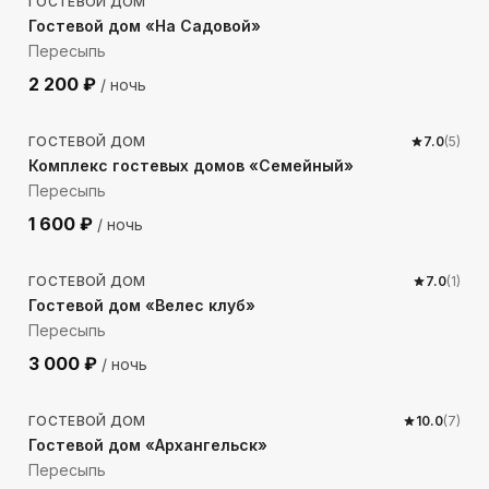
ГОСТЕВОЙ ДОМ
Гостевой дом «На Садовой»
Пересыпь
2 200
₽
/ ночь
84
м до моря
ГОСТЕВОЙ ДОМ
7.0
(
5
)
Комплекс гостевых домов «Семейный»
Пересыпь
1 600
₽
/ ночь
183
м до моря
ГОСТЕВОЙ ДОМ
7.0
(
1
)
Гостевой дом «Велес клуб»
Пересыпь
3 000
₽
/ ночь
298
м до моря
ГОСТЕВОЙ ДОМ
10.0
(
7
)
Гостевой дом «Архангельск»
Пересыпь