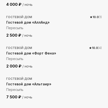
4 000
₽
/ ночь
95
м до моря
ГОСТЕВОЙ ДОМ
10.0
(
1
)
Гостевой дом «АллАнд»
Пересыпь
2 500
₽
/ ночь
71
м до моря
ГОСТЕВОЙ ДОМ
10.0
(
4
)
Гостевой дом «Форт Фена»
Пересыпь
2 000
₽
/ ночь
199
м до моря
ГОСТЕВОЙ ДОМ
Гостевой дом «Альтаир»
Пересыпь
7 500
₽
/ ночь
250
м до моря