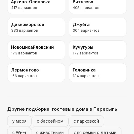
Архипо-Осиповка
Витязево
417
вариантов
405
вариантов
Дивноморское
Джубга
333
вариантов
304
вариантов
Новомихайловский
Кучугуры
173
вариантов
172
вариантов
Лермонтово
Головинка
156
вариантов
134
вариантов
Другие подборки:
гостевые дома
в Пересыпь
у моря
с бассейном
с парковкой
с Wi-Fi
с животными
для семьи с детьми