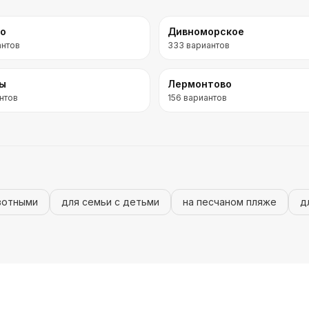
во
Дивноморское
антов
333
вариантов
ры
Лермонтово
нтов
156
вариантов
вотными
для семьи с детьми
на песчаном пляже
д