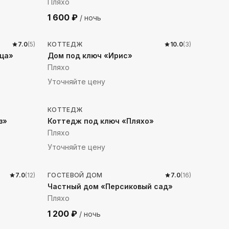
Пляхо
1 600
₽
/ ночь
1012
м до моря
7.0
(
5
)
КОТТЕДЖ
10.0
(
3
)
ца»
Дом под ключ «Ирис»
Пляхо
Уточняйте цену
801
м до моря
КОТТЕДЖ
з»
Коттедж под ключ «Пляхо»
Пляхо
Уточняйте цену
1442
м до моря
7.0
(
12
)
ГОСТЕВОЙ ДОМ
7.0
(
16
)
Частный дом «Персиковый сад»
Пляхо
1 200
₽
/ ночь
894
м до моря