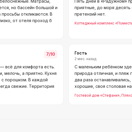
 белоснежные. Матрасы,
Пять дней в «Радужном» п
тся, но бассейн большой и
приятные, до моря десять 
а просьбы откликаются. В
претензий нет.
лизко, от отеля проход б
Коттеджный комплекс «Помест
Гость
7
/10
2 мес. назад
— всё для комфорта есть.
С маленьким ребёнком зде
, мелочь, а приятно. Кухня
природа отличная, и пляж 
 с порошком. В каждой
два раза останавливались, 
сегда свежие. Территория
хорошие, своя столовая на
анимат
Гостевой дом «Стефани»
, Плях