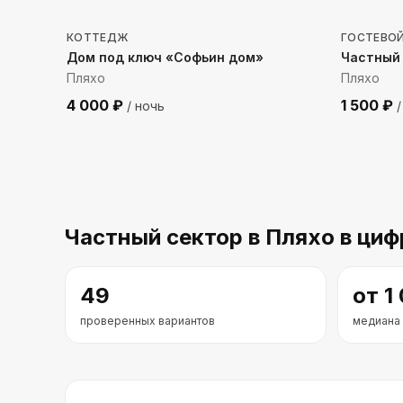
КОТТЕДЖ
ГОСТЕВО
Дом под ключ «Софьин дом»
Частный
Пляхо
Пляхо
4 000
₽
1 500
₽
/ ночь
/
Частный сектор
в Пляхо
в циф
49
от
1
проверенных вариантов
медиана