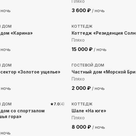
Пляхо
3 600
₽
 ночь
/ ночь
до моря
923
м до моря
Й ДОМ
КОТТЕДЖ
 дом «Карина»
Коттедж «Резиденция Солн
Пляхо
15 000
₽
 ночь
/ ночь
 до моря
857
м до моря
Й ДОМ
ГОСТЕВОЙ ДОМ
 сектор «Золотое ущелье»
Частный дом «Морской Бри
Пляхо
2 000
₽
 ночь
/ ночь
 до моря
2143
м до моря
Й ДОМ
7.0
(
4
)
КОТТЕДЖ
 дом со спортзалом
Шале «На юге»
шья гора»
Пляхо
8 000
₽
/ ночь
 ночь
до моря
1134
м до моря