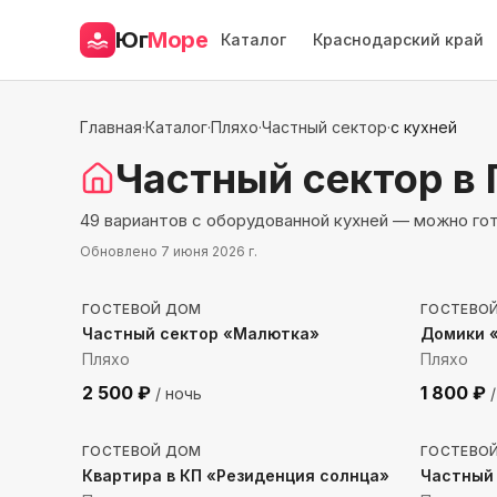
Юг
Море
Каталог
Краснодарский край
Главная
·
Каталог
·
Пляхо
·
Частный сектор
·
с кухней
Частный сектор
в 
49 вариантов с оборудованной кухней — можно го
Обновлено
7 июня 2026 г.
780
м до моря
1168
м
ГОСТЕВОЙ ДОМ
ГОСТЕВО
Частный сектор «Малютка»
Домики 
Пляхо
Пляхо
2 500
₽
1 800
₽
/ ночь
/
983
м до моря
1238
м
ГОСТЕВОЙ ДОМ
ГОСТЕВО
Квартира в КП «Резиденция солнца»
Частный