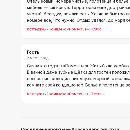
Отель новый, номера чистые, полотенца и бельё
мебель — как новые. Территория ещё достраивае
чистый, беседки, лежаки есть. Хозяева быстро н
номере всё, что нужно. Отдых удался, до моря б
Коттеджный комплекс «Поместье»
, Пляхо
→
Гость
2 мес. назад
Сняли коттедж в «Поместье». Жить было удобно 
В ванной даже зубные щётки для гостей положили
полностью, холодильник двухкамерный, стиралка
комнате свой кондиционер. Бельё и полотенца в
Коттеджный комплекс «Поместье»
, Пляхо
→
Соседние курорты
— Краснодарский край