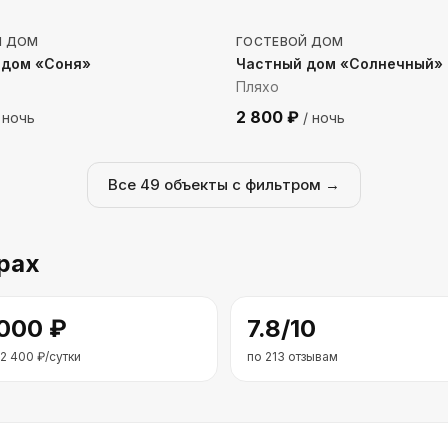
Й ДОМ
ГОСТЕВОЙ ДОМ
 дом «Соня»
Частный дом «Солнечный»
Пляхо
2 800
₽
 ночь
/ ночь
Все
49
объекты с фильтром →
рах
 000
₽
7.8
/10
2 400
₽/сутки
по
213
отзывам