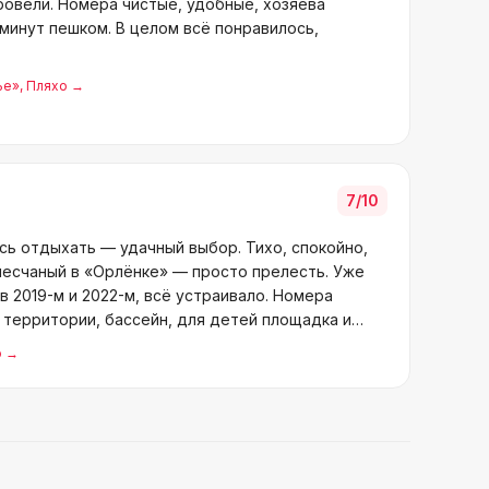
ровели. Номера чистые, удобные, хозяева
минут пешком. В целом всё понравилось,
ье»
, Пляхо
→
7
/10
сь отдыхать — удачный выбор. Тихо, спокойно,
песчаный в «Орлёнке» — просто прелесть. Уже
в 2019-м и 2022-м, всё устраивало. Номера
 территории, бассейн, для детей площадка и
о
→