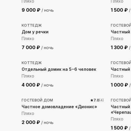
Пляхо
Пляхо
9 000
₽
1 500
₽
/ ночь
/
2512
м до моря
1119
м 
КОТТЕДЖ
ГОСТЕВО
Дом у речки
Частный
Пляхо
Пляхо
7 000
₽
1 300
₽
/ ночь
/
1437
м до моря
2339
м
КОТТЕДЖ
ГОСТЕВО
Отдельный домик на 5−6 человек
Частный
Пляхо
Пляхо
4 000
₽
1 000
₽
/ ночь
/
1145
м до моря
2448
м
ГОСТЕВОЙ ДОМ
7.0
(
4
)
ГОСТЕВО
Частное домовладение «Дионис»
Частный
«Черепа
Пляхо
Пляхо
2 000
₽
/ ночь
1 500
₽
/
2298
м до моря
973
м 