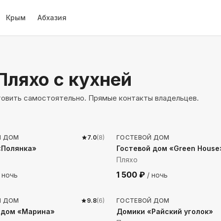
Крым
Абхазия
Пляхо
с кухней
товить самостоятельно. Прямые контакты владельцев.
 до моря
1444
м до моря
Й ДОМ
7.0
(
8
)
ГОСТЕВОЙ ДОМ
«Полянка»
Гостевой дом «Green House
Пляхо
1 500
₽
 ночь
/ ночь
 до моря
1132
м до моря
Й ДОМ
9.8
(
6
)
ГОСТЕВОЙ ДОМ
 дом «Марина»
Домики «Райский уголок»