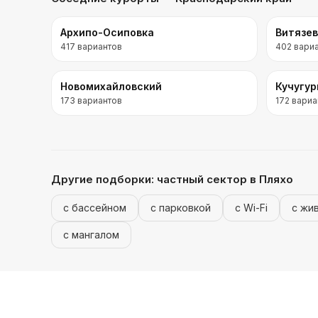
Архипо-Осиповка
Витязе
417
вариантов
402
вари
Новомихайловский
Кучугу
173
вариантов
172
вариа
Другие подборки:
частный сектор
в Пляхо
с бассейном
с парковкой
с Wi-Fi
с жи
с мангалом