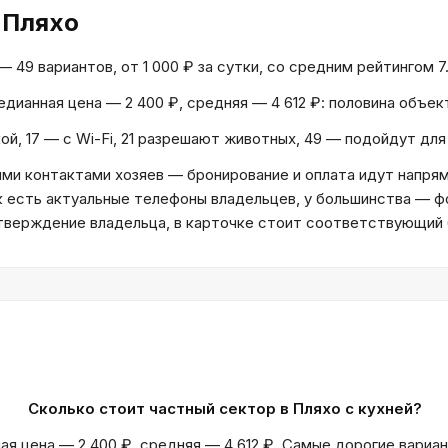
 Пляхо
49 вариантов, от 1 000 ₽ за сутки, со средним рейтингом 7.
Медианная цена — 2 400 ₽, средняя — 4 612 ₽: половина объе
ой, 17 — с Wi-Fi, 21 разрешают животных, 49 — подойдут дл
и контактами хозяев — бронирование и оплата идут напрям
к есть актуальные телефоны владельцев, у большинства — ф
дтверждение владельца, в карточке стоит соответствующий
Сколько стоит частный сектор в Пляхо с кухней?
ая цена — 2 400 ₽, средняя — 4 612 ₽. Самые дорогие вариа