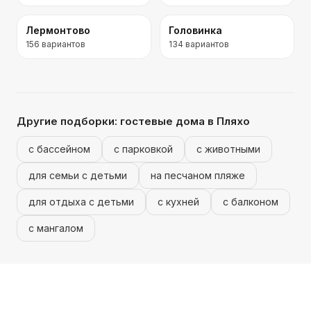
Лермонтово
Головинка
156
вариантов
134
вариантов
Другие подборки:
гостевые дома
в Пляхо
с бассейном
с парковкой
с животными
для семьи с детьми
на песчаном пляже
для отдыха с детьми
с кухней
с балконом
с мангалом