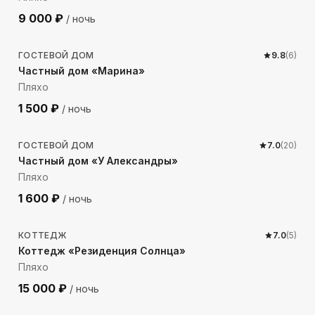
9 000
₽
/ ночь
1238
м до моря
ГОСТЕВОЙ ДОМ
9.8
(
6
)
Частный дом «Марина»
Пляхо
1 500
₽
/ ночь
1233
м до моря
ГОСТЕВОЙ ДОМ
7.0
(
20
)
Частный дом «У Александры»
Пляхо
1 600
₽
/ ночь
923
м до моря
КОТТЕДЖ
7.0
(
5
)
Коттедж «Резиденция Солнца»
Пляхо
15 000
₽
/ ночь
1437
м до моря