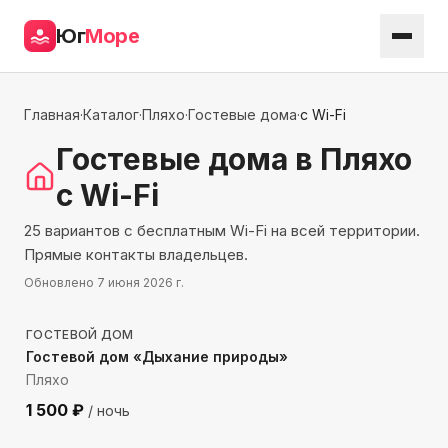
Юг
Море
Главная
·
Каталог
·
Пляхо
·
Гостевые дома
·
с Wi-Fi
Гостевые дома
в Пляхо
с Wi-Fi
25 вариантов с бесплатным Wi-Fi на всей территории.
Прямые контакты владельцев.
Обновлено
7 июня 2026 г.
1418
м до моря
ГОСТЕВОЙ ДОМ
Гостевой дом «Дыхание природы»
Пляхо
1 500
₽
/ ночь
780
м до моря