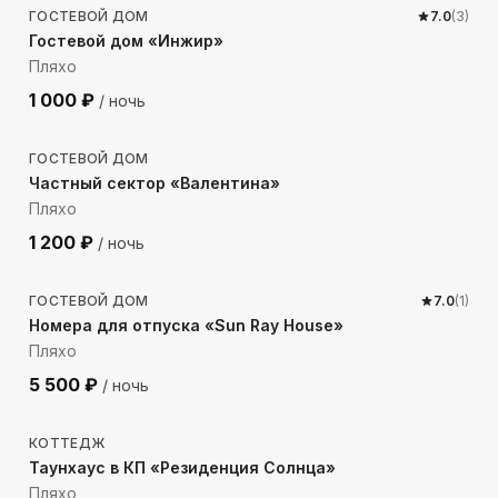
ГОСТЕВОЙ ДОМ
7.0
(
3
)
Гостевой дом «Инжир»
Пляхо
1 000
₽
/ ночь
878
м до моря
ГОСТЕВОЙ ДОМ
Частный сектор «Валентина»
Пляхо
1 200
₽
/ ночь
890
м до моря
ГОСТЕВОЙ ДОМ
7.0
(
1
)
Номера для отпуска «Sun Ray House»
Пляхо
5 500
₽
/ ночь
910
м до моря
КОТТЕДЖ
Таунхаус в КП «Резиденция Солнца»
Пляхо