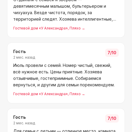
девятимесячным малышом, бультерьером и
чихуахуа. Везде чистота, порядок, за
территорией следят. Хозяева интеллигентные,
атмосфера спокойная. Песчаный пляж — в лагере
Гостевой дом «У Александра»
, Пляхо
→
«Орлёнок» рядом, чуть дальше галька. На
участке зелени много, бассейн и качели есть.
Гость
7
/10
2 мес. назад
Июль провели с семей. Номер чистый, свежий,
всё нужное есть. Цены приятные. Хозяева
отзывчивые, гостеприимные. Собираемся
вернуться, и другим для семьи порекомендуем.
Гостевой дом «У Александра»
, Пляхо
→
Гость
7
/10
2 мес. назад
Для семьи с детьми — отличное место, комната