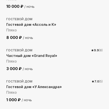
10 000
₽
/ ночь
764
м до моря
ГОСТЕВОЙ ДОМ
Гостевой дом «Ассоль и К»
Пляхо
8 000
₽
/ ночь
1051
м до моря
ГОСТЕВОЙ ДОМ
9.9
(
8
)
Частный дом «Grand Royal»
Пляхо
3 000
₽
/ ночь
916
м до моря
ГОСТЕВОЙ ДОМ
7.0
(
5
)
Гостевой дом «У Александра»
Пляхо
1 000
₽
/ ночь
661
м до моря