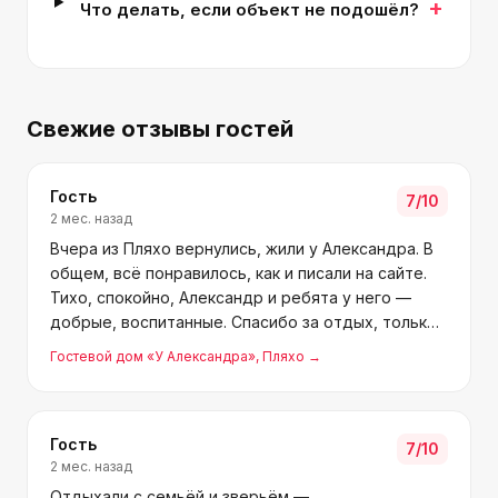
+
Что делать, если объект не подошёл?
Свежие отзывы гостей
Гость
7
/10
2 мес. назад
Вчера из Пляхо вернулись, жили у Александра. В
общем, всё понравилось, как и писали на сайте.
Тихо, спокойно, Александр и ребята у него —
добрые, воспитанные. Спасибо за отдых, только
детской площадки маловато было.
Гостевой дом «У Александра»
, Пляхо
→
Гость
7
/10
2 мес. назад
Отдыхали с семьёй и зверьём —