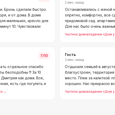
2 мес. назад
и. Бронь сделали быстро.
Останавливались с женой н
ря, и от дома. В доме
опрятно, комфортно, все с
для маленьких, кресло для
придомовой сад. апартаме
 минут 10. Чувствовали
Для нас было очень важны
по 4−5
Частное домовладение «Дом у
Гость
7
/10
2 мес. назад
зать отдельное спасибо
Отдыхали семьей в августе
 бесподобны !!! За 10
благоустроен, территория 
У Дмитрия как дома. Все,
место. Пляж за калиткой. 
ная, есть где погулять и
хорошно. Нас прекрасно вс
приятные люди п
ск
→
Частное домовладение «Дом у