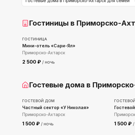
Гостевые дома в Приморско-Ахтарск для семей
Гостиницы
в Приморско-Ах
44
м до моря
ГОСТИНИЦА
Мини-отель «Сари-Ял»
Приморско-Ахтарск
2 500
₽
/ ночь
Гостевые дома
в Приморско
1822
м до моря
193
м 
ГОСТЕВОЙ ДОМ
ГОСТЕВО
Частный сектор «У Николая»
Гостевой
Приморско-Ахтарск
Приморск
1 500
₽
1 500
₽
/ ночь
/
713
м до моря
57
м д