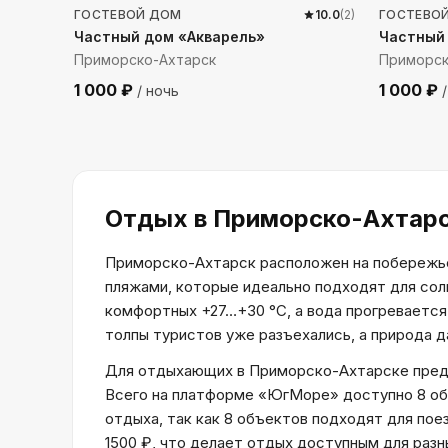
ГОСТЕВОЙ ДОМ
10.0
(
2
)
ГОСТЕВО
Частный дом «Акварель»
Частный
Приморско-Ахтарск
Приморск
1 000
₽
1 000
₽
/ ночь
/
Отдых
в Приморско-Ахтар
Приморско-Ахтарск расположен на побережье 
пляжами, которые идеально подходят для солн
комфортных +27…+30 °C, а вода прогревается
толпы туристов уже разъехались, а природа д
Для отдыхающих в Приморско-Ахтарске предс
Всего на платформе «ЮгМоре» доступно 8 объ
отдыха, так как 8 объектов подходят для пое
1500 ₽, что делает отдых доступным для разн