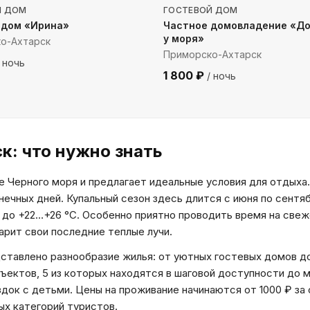
Й ДОМ
ГОСТЕВОЙ ДОМ
 дом «Ирина»
Частное домовладение «Д
у моря»
о-Ахтарск
Приморско-Ахтарск
 ночь
1 800
₽
/ ночь
ск
: что нужно знать
Черного моря и предлагает идеальные условия для отдыха.
ечных дней. Купальный сезон здесь длится с июня по сентя
 до +22…+26 °C. Особенно приятно проводить время на свеж
арит свои последние теплые лучи.
тавлено разнообразие жилья: от уютных гостевых домов д
ектов, 5 из которых находятся в шаговой доступности до 
здок с детьми. Цены на проживание начинаются от 1000 ₽ за
ых категорий туристов.