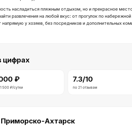
сть насладиться пляжным отдыхом, но и прекрасное место 
найти развлечения на любой вкус: от прогулок по набережно
напрямую у хозяев, без посредников и дополнительных коми
 цифрах
 000
₽
7.3
/10
1 500
₽/сутки
по
21
отзывам
 Приморско-Ахтарск