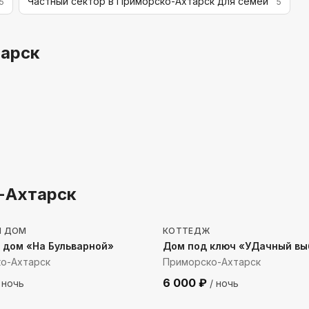
Частный сектор в Приморско-Ахтарск для семей
5
5
тарск
-Ахтарск
до моря
367
м до моря
Й ДОМ
КОТТЕДЖ
 дом «На Бульварной»
Дом под ключ «УДачный вы
о-Ахтарск
Приморско-Ахтарск
6 000
₽
 ночь
/ ночь
о моря
47
м до моря