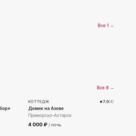
Все
1
→
Все
8
→
958
м до моря
КОТТЕДЖ
7.0
(
4
)
бор»
Домик на Азове
Приморско-Ахтарск
4 000
₽
/ ночь
29
м до моря