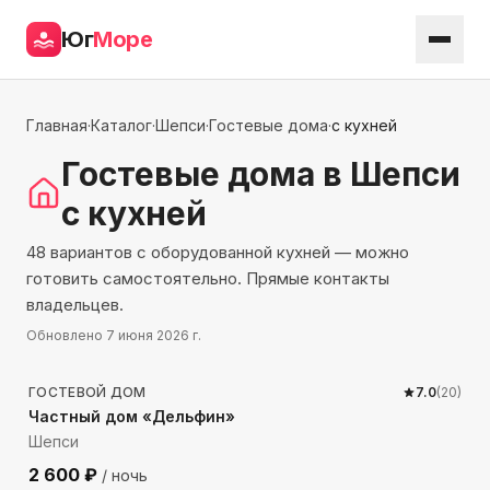
Юг
Море
Главная
·
Каталог
·
Шепси
·
Гостевые дома
·
с кухней
Гостевые дома
в Шепси
с кухней
48 вариантов с оборудованной кухней — можно
готовить самостоятельно. Прямые контакты
владельцев.
Обновлено
7 июня 2026 г.
138
м до моря
ГОСТЕВОЙ ДОМ
7.0
(
20
)
Частный дом «Дельфин»
Шепси
2 600
₽
/ ночь
1913
м до моря