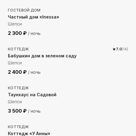
ГОСТЕВОЙ ДОМ
Частный дом «Inessa»
Шепси
2 300
₽
/ ночь
1888
м до моря
КОТТЕДЖ
7.0
(
14
)
Бабушкин дом в зеленом саду
Шепси
2 400
₽
/ ночь
1573
м до моря
КОТТЕДЖ
Таунхаус на Садовой
Шепси
3 500
₽
/ ночь
209
м до моря
КОТТЕДЖ
Коттедж «У Анны»