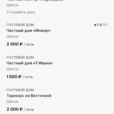
Шепси
Уточняйте цену
808
м до моря
ГОСТЕВОЙ ДОМ
7.0
(
20
)
Частный дом «Инжир»
Шепси
2 000
₽
/ ночь
366
м до моря
ГОСТЕВОЙ ДОМ
Частный дом «У Ивана»
Шепси
1 500
₽
/ ночь
1208
м до моря
ГОСТЕВОЙ ДОМ
Таунхаус на Восточной
Шепси
2 000
₽
/ ночь
468
м до моря