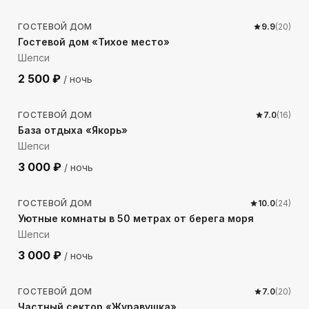
ГОСТЕВОЙ ДОМ
9.9
(
20
)
Гостевой дом «Тихое место»
Шепси
2 500
₽
/ ночь
302
м до моря
ГОСТЕВОЙ ДОМ
7.0
(
16
)
База отдыха «Якорь»
Шепси
3 000
₽
/ ночь
108
м до моря
ГОСТЕВОЙ ДОМ
10.0
(
24
)
Уютные комнаты в 50 метрах от берега моря
Шепси
3 000
₽
/ ночь
143
м до моря
ГОСТЕВОЙ ДОМ
7.0
(
20
)
Частный сектор «Журавушка»