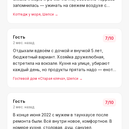
запомнилась — ужинать на свежем воздухе с
видом, это надолго. Советуем заехать.
Коттедж у моря
, Шепси
→
Гость
7
/10
2 мес. назад
Отдыхали вдвоём с дочкой и внучкой 5 лет,
бюджетный вариант. Хозяйка дружелюбная,
встретила на вокзале. Кухня на улице, убирают
каждый день, но продукты прятать надо — еноты
могут утащить. Напротив детский лагерь: утром
Гостевой дом «Старая кляча»
, Шепси
→
зарядка, днём соревнования, вечером дискотека.
Для тех, кто
Гость
7
/10
2 мес. назад
В конце июня 2022 с мужем в таунхаусе после
ремонта были. Всё внутри новое, комфортное. В
номере кухня, столовая, душ, санузел,