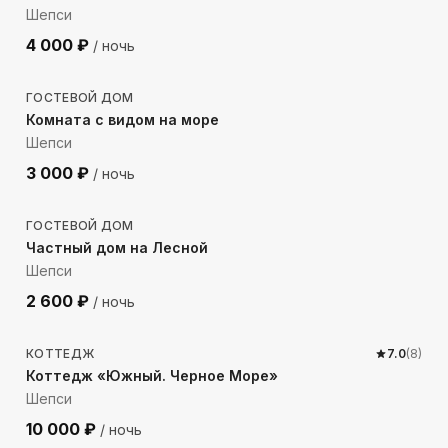
Шепси
4 000
₽
/ ночь
132
м до моря
ГОСТЕВОЙ ДОМ
Комната с видом на море
Шепси
3 000
₽
/ ночь
795
м до моря
ГОСТЕВОЙ ДОМ
Частный дом на Лесной
Шепси
2 600
₽
/ ночь
1307
м до моря
КОТТЕДЖ
7.0
(
8
)
Коттедж «Южный. Черное Море»
Шепси
10 000
₽
/ ночь
311
м до моря