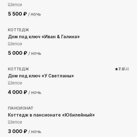
Шепси
5 500
₽
/ ночь
2935
м до моря
КОТТЕДЖ
Дом под ключ «Иван & Галина»
Шепси
5 000
₽
/ ночь
1261
м до моря
КОТТЕДЖ
7.0
(
4
)
Дом под ключ «У Светланы»
Шепси
4 000
₽
/ ночь
562
м до моря
ПАНСИОНАТ
Коттедж в пансионате «Юбилейный»
Шепси
3 000
₽
/ ночь
1505
м до моря