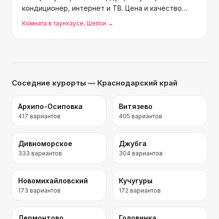
кондиционер, интернет и ТВ. Цена и качество
нормальные. Хозяева отзывчивые,
Комната в таунхаусе
, Шепси
→
доброжелательные, всегда помогали. До
центральных магазинов 7-10 минут пешко
Соседние курорты
— Краснодарский край
Архипо-Осиповка
Витязево
417
вариантов
405
вариантов
Дивноморское
Джубга
333
вариантов
304
вариантов
Новомихайловский
Кучугуры
173
вариантов
172
вариантов
Лермонтово
Головинка