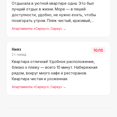
Отдыхала в уютной квартире одна. Это был
лучший отдых в жизни. Море — в пешей
доступности, удобно, не нужно ехать, чтобы
позагорать утром. Пляж чистый, красивый,
песочный. На набережной много кафе и
Апартаменты «Сириус»
, Сириус
→
ресторанов с видом. Рядом продуктовые и
другие магазины. Квартира красивая и удо
Нияз
10
/10
2 г. назад
Квартира отличная! Удобное расположение,
близко к пляжу — всего 10 минут. Набережная
рядом, вокруг много кафе и ресторанов.
Квартира чистая и ухоженная.
Апартаменты «Сириус»
, Сириус
→