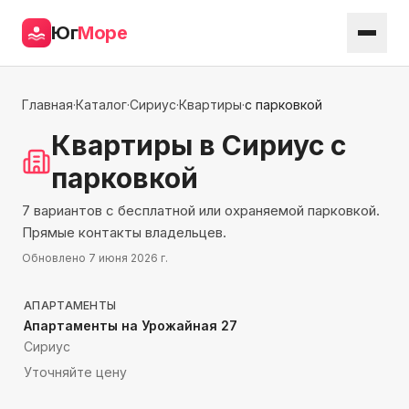
Юг
Море
Главная
·
Каталог
·
Сириус
·
Квартиры
·
с парковкой
Квартиры
в Сириус
с
парковкой
7 вариантов с бесплатной или охраняемой парковкой.
Прямые контакты владельцев.
Обновлено
7 июня 2026 г.
1931
м до моря
АПАРТАМЕНТЫ
Апартаменты на Урожайная 27
Сириус
Уточняйте цену
232
м до моря