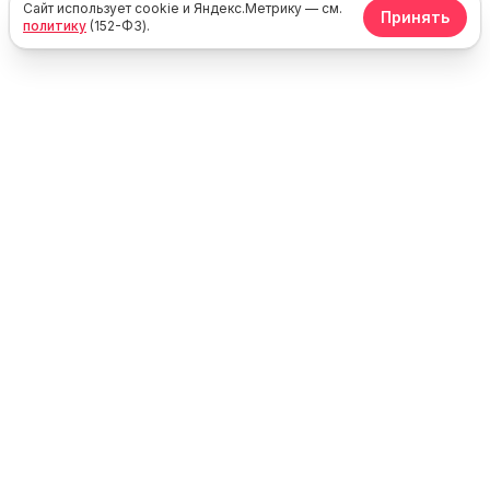
Сайт использует cookie и Яндекс.Метрику — см.
Принять
политику
(152-ФЗ).
Юг
Море
Каталог жилья у моря в России, Крыму и Абхазии. Без
посредников — напрямую от владельцев.