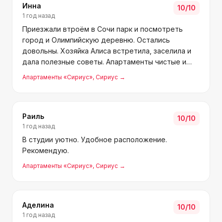
Инна
10
/10
1 год назад
Приезжали втроём в Сочи парк и посмотреть
город и Олимпийскую деревню. Остались
довольны. Хозяйка Алиса встретила, заселила и
дала полезные советы. Апартаменты чистые и
аккуратные. Расположение удобное, машину
Апартаменты «Сириус»
, Сириус
→
легко припарковать. Рекомендую.
Раиль
10
/10
1 год назад
В студии уютно. Удобное расположение.
Рекомендую.
Апартаменты «Сириус»
, Сириус
→
Аделина
10
/10
1 год назад