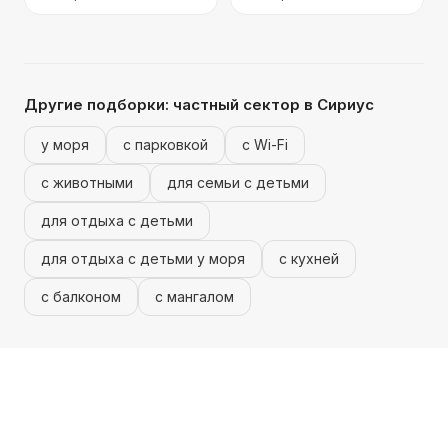
Другие подборки:
частный сектор
в Сириус
у моря
с парковкой
с Wi-Fi
с животными
для семьи с детьми
для отдыха с детьми
для отдыха с детьми у моря
с кухней
с балконом
с мангалом