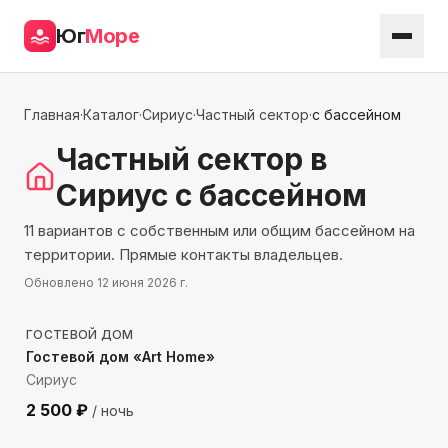
Юг
Море
Главная
·
Каталог
·
Сириус
·
Частный сектор
·
с бассейном
Частный сектор
в
Сириус
с бассейном
11 вариантов с собственным или общим бассейном на
территории. Прямые контакты владельцев.
Обновлено
12 июня 2026 г.
1974
м до моря
ГОСТЕВОЙ ДОМ
Гостевой дом «Art Home»
Сириус
2 500
₽
/ ночь
564
м до моря