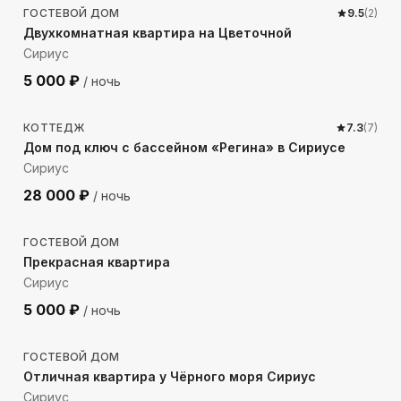
ГОСТЕВОЙ ДОМ
9.5
(
2
)
Двухкомнатная квартира на Цветочной
Сириус
5 000
₽
/ ночь
1867
м до моря
КОТТЕДЖ
7.3
(
7
)
Дом под ключ с бассейном «Регина» в Сириусе
Сириус
28 000
₽
/ ночь
345
м до моря
ГОСТЕВОЙ ДОМ
Прекрасная квартира
Сириус
5 000
₽
/ ночь
641
м до моря
ГОСТЕВОЙ ДОМ
Отличная квартира у Чёрного моря Сириус
Сириус