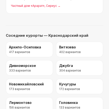
двор, можно посидеть в любое время, есть
Частный дом «Арарат»
, Сириус
→
бассейн, вода аккуратная в нем, большая кухня,
апартаментыа комфортные. Вс
Соседние курорты
— Краснодарский край
Архипо-Осиповка
Витязево
417
вариантов
402
вариантов
Дивноморское
Джубга
333
вариантов
304
вариантов
Новомихайловский
Кучугуры
173
вариантов
172
вариантов
Лермонтово
Головинка
156
вариантов
133
вариантов