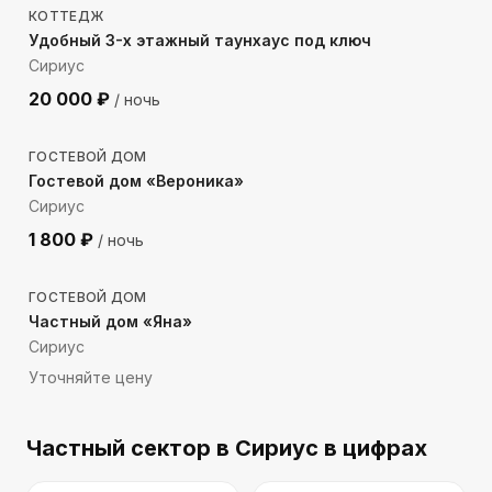
КОТТЕДЖ
Удобный 3-х этажный таунхаус под ключ
Сириус
20 000
₽
/ ночь
362
м до моря
ГОСТЕВОЙ ДОМ
Гостевой дом «Вероника»
Сириус
1 800
₽
/ ночь
620
м до моря
ГОСТЕВОЙ ДОМ
Частный дом «Яна»
Сириус
Уточняйте цену
Частный сектор
в Сириус
в цифрах