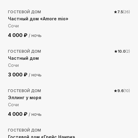
ГОСТЕВОЙ ДОМ
7.5
(
26
)
Частный дом «Amore mio»
Сочи
4 000
₽
/ ночь
449
м до моря
ГОСТЕВОЙ ДОМ
10.0
(
2
)
Частный дом
Сочи
3 000
₽
/ ночь
42
м до моря
ГОСТЕВОЙ ДОМ
9.6
(
10
)
Эллинг у моря
Сочи
4 000
₽
/ ночь
787
м до моря
ГОСТЕВОЙ ДОМ
Гостевой дом «Грейс Наири»