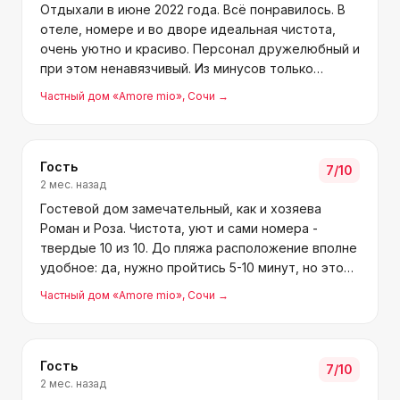
Отдыхали в июне 2022 года. Всё понравилось. В
отеле, номере и во дворе идеальная чистота,
очень уютно и красиво. Персонал дружелюбный и
при этом ненавязчивый. Из минусов только
отсутствие пляжных полотенец. До пляжа около
Частный дом «Amore mio»
, Сочи
→
5 минут. Пляжа два, разделены между собой. На
левом есть л
Гость
7
/10
2 мес. назад
Гостевой дом замечательный, как и хозяева
Роман и Роза. Чистота, уют и сами номера -
твердые 10 из 10. До пляжа расположение вполне
удобное: да, нужно пройтись 5-10 минут, но это
вообще не проблема. По дороге есть магазины,
Частный дом «Amore mio»
, Сочи
→
кофейни и торговые ряды, что очень удобно. Нас
встретили
Гость
7
/10
2 мес. назад