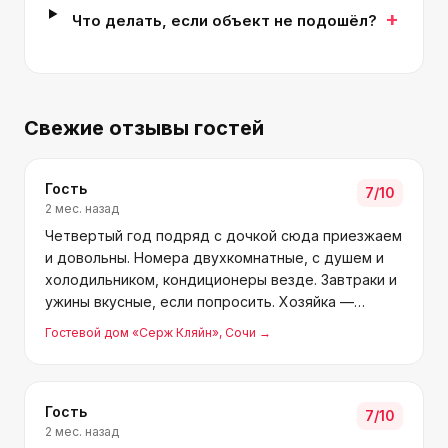
+
Что делать, если объект не подошёл?
Свежие отзывы гостей
Гость
7
/10
2 мес. назад
Четвертый год подряд с дочкой сюда приезжаем
и довольны. Номера двухкомнатные, с душем и
холодильником, кондиционеры везде. Завтраки и
ужины вкусные, если попросить. Хозяйка —
замечательный человек, персонал тоже хороший.
Гостевой дом «Серж Кляйн»
, Сочи
→
Сюда каждый год возвращаться хочется.
Гость
7
/10
2 мес. назад