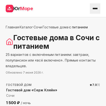
Юг
Море
Главная
·
Каталог
·
Сочи
·
Гостевые дома
·
с питанием
Гостевые дома
в Сочи
с
питанием
25 вариантов с включённым питанием: завтраки,
полупансион или «всё включено». Прямые контакты
владельцев.
Обновлено
7 июня 2026 г.
1138
м до моря
ГОСТЕВОЙ ДОМ
7.0
(
1
)
Гостевой дом «Серж Кляйн»
Сочи
1 500
₽
/ ночь
346
м до моря