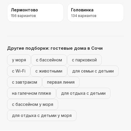
Лермонтово
Головинка
156
вариантов
134
вариантов
Другие подборки:
гостевые дома
в Сочи
у моря
с бассейном
с парковкой
с Wi-Fi
с животными
для семьи с детьми
с завтраком
первая линия
на галечном пляже
для отдыха с детьми
с бассейном у моря
для отдыха с детьми у моря