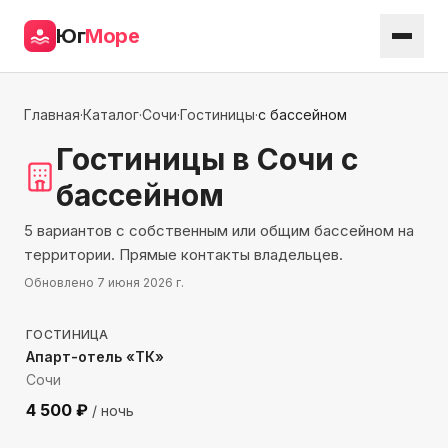
Юг
Море
Главная
·
Каталог
·
Сочи
·
Гостиницы
·
с бассейном
Гостиницы
в Сочи
с
бассейном
5 вариантов с собственным или общим бассейном на
территории. Прямые контакты владельцев.
Обновлено
7 июня 2026 г.
410
м до моря
ГОСТИНИЦА
Апарт-отель «ТК»
Сочи
4 500
₽
/ ночь
559
м до моря