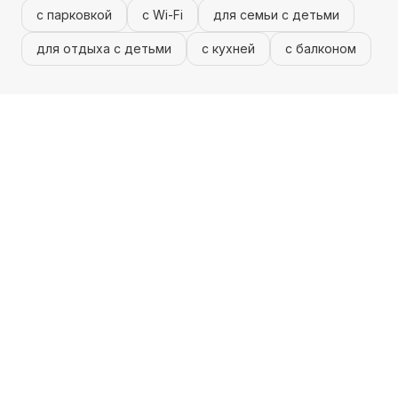
с парковкой
с Wi-Fi
для семьи с детьми
для отдыха с детьми
с кухней
с балконом