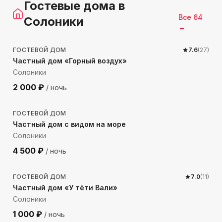
Гостевые дома
в
Все
64
Солоники
→
1015
м до моря
ГОСТЕВОЙ ДОМ
7.6
(
27
)
Частный дом «Горный воздух»
Солоники
2 000
₽
/ ночь
140
м до моря
ГОСТЕВОЙ ДОМ
Частный дом с видом на море
Солоники
4 500
₽
/ ночь
433
м до моря
ГОСТЕВОЙ ДОМ
7.0
(
11
)
Частный дом «У тёти Вали»
Солоники
1 000
₽
/ ночь
1322
м до моря