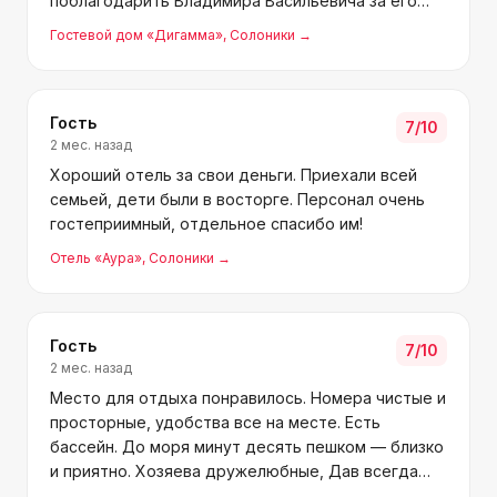
поблагодарить Владимира Васильевича за его
гостеприимство и доброту.
Гостевой дом «Дигамма»
, Солоники
→
Гость
7
/10
2 мес. назад
Хороший отель за свои деньги. Приехали всей
семьей, дети были в восторге. Персонал очень
гостеприимный, отдельное спасибо им!
Отель «Аура»
, Солоники
→
Гость
7
/10
2 мес. назад
Место для отдыха понравилось. Номера чистые и
просторные, удобства все на месте. Есть
бассейн. До моря минут десять пешком — близко
и приятно. Хозяева дружелюбные, Дав всегда
поможет и подскажет что нужно. В общем,