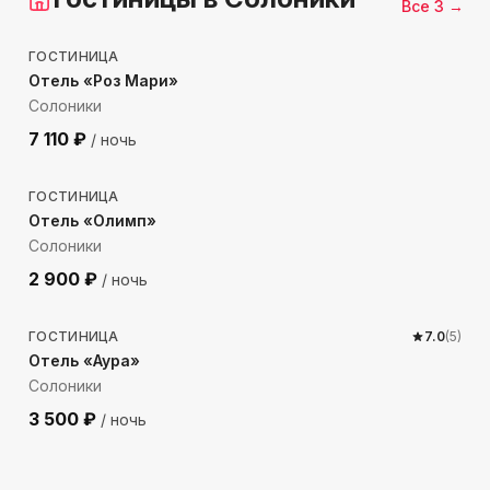
Все
3
→
1468
м до моря
ГОСТИНИЦА
Отель «Роз Мари»
Солоники
7 110
₽
/ ночь
131
м до моря
ГОСТИНИЦА
Отель «Олимп»
Солоники
2 900
₽
/ ночь
1206
м до моря
ГОСТИНИЦА
7.0
(
5
)
Отель «Аура»
Солоники
3 500
₽
/ ночь