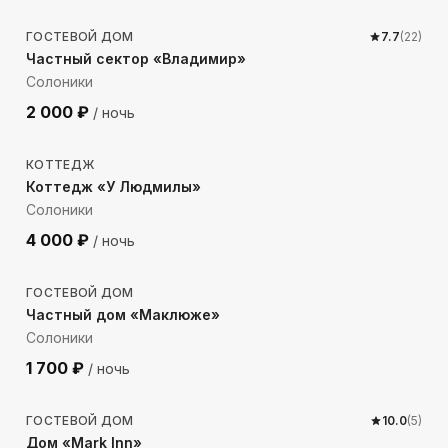
ГОСТЕВОЙ ДОМ
7.7
(
22
)
Частный сектор «Владимир»
Солоники
2 000
₽
/ ночь
817
м до моря
КОТТЕДЖ
Коттедж «У Людмилы»
Солоники
4 000
₽
/ ночь
222
м до моря
ГОСТЕВОЙ ДОМ
Частный дом «Маклюже»
Солоники
1 700
₽
/ ночь
963
м до моря
ГОСТЕВОЙ ДОМ
10.0
(
5
)
Дом «Mark Inn»