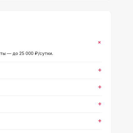
+
нты — до 25 000 ₽/сутки.
+
+
+
+