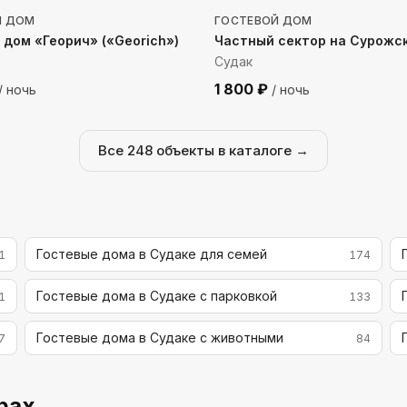
Й ДОМ
ГОСТЕВОЙ ДОМ
 дом «Георич» («Georich»)
Частный сектор на Сурожс
Судак
1 800
₽
/ ночь
/ ночь
Все
248
объекты в каталоге →
Гостевые дома в Судаке для семей
1
174
Гостевые дома в Судаке с парковкой
1
133
Гостевые дома в Судаке с животными
7
84
рах