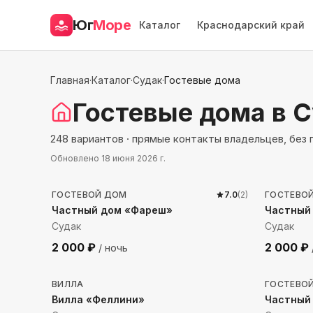
Юг
Море
Каталог
Краснодарский край
Главная
·
Каталог
·
Судак
·
Гостевые дома
Гостевые дома
в 
248 вариантов · прямые контакты владельцев, без
Обновлено
18 июня 2026 г.
799
м до моря
1580
м
ГОСТЕВОЙ ДОМ
7.0
(
2
)
ГОСТЕВО
Частный дом «Фареш»
Частный
Судак
Судак
2 000
₽
2 000
₽
/ ночь
634
м до моря
346
м 
ВИЛЛА
ГОСТЕВО
Вилла «Феллини»
Частный