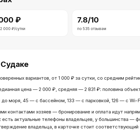
 000
₽
7.8
/10
2 000
₽/сутки
по
535
отзывам
 Судаке
еренных вариантов, от 1 000 ₽ за сутки, со средним рейтин
Медианная цена — 2 000 ₽, средняя — 2 831 ₽: половина объе
 до моря, 45 — с бассейном, 133 — с парковкой, 126 — с Wi-
и контактами хозяев — бронирование и оплата идут напрям
к есть актуальные телефоны владельцев, у большинства — ф
дтверждение владельца, в карточке стоит соответствующий