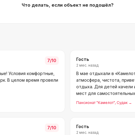
Что делать, если объект не подошёл?
Гость
7
/10
2 мес. назад
ые! Условия комфортные,
В мае отдыхали в «Камелот
арк. В целом время провели
атмосфера, чистота, приве
отдыха. Для детей качели 
мест для самостоятельных 
обещает
Пансионат "Камелот"
, Судак
→
Гость
7
/10
2 мес. назад