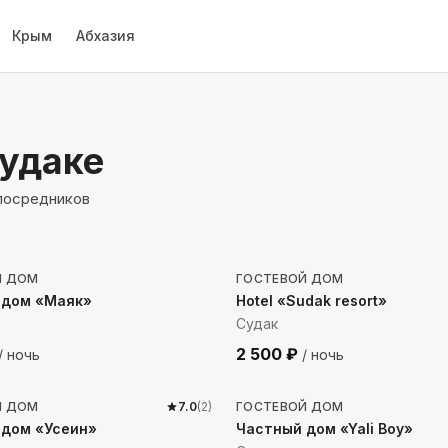
Крым
Абхазия
Судаке
 посредников
 до моря
1008
м до моря
Й ДОМ
ГОСТЕВОЙ ДОМ
 дом «Маяк»
Hotel «Sudak resort»
Судак
2 500
₽
/ ночь
/ ночь
до моря
650
м до моря
Й ДОМ
7.0
(
2
)
ГОСТЕВОЙ ДОМ
 дом «Усеин»
Частный дом «Yali Boy»