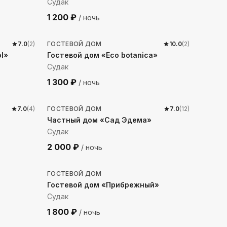
Судак
1 200
₽
/ ночь
449
м до моря
7.0
(
2
)
ГОСТЕВОЙ ДОМ
10.0
(
2
)
ol»
Гостевой дом «Eco botanica»
Судак
1 300
₽
/ ночь
423
м до моря
7.0
(
4
)
ГОСТЕВОЙ ДОМ
7.0
(
12
)
Частный дом «Сад Эдема»
Судак
2 000
₽
/ ночь
525
м до моря
ГОСТЕВОЙ ДОМ
Гостевой дом «Прибрежный»
Судак
1 800
₽
/ ночь
829
м до моря