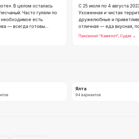
лоте». В целом осталась
С 25 июля по 4 августа 20
песчаный. Часто гуляли по
Ухоженная и чистая террит
 необходимое есть.
дружелюбные и приветливы
ва — всегда готовы
отличная — еда вкусная, 
благодарно
Пансионат "Камелот"
, Судак
→
Ялта
нтов
94
вариантов