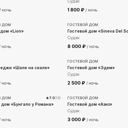
Судак
1 800
₽
/ ночь
/ ночь
до моря
1522
м до моря
Й ДОМ
ГОСТЕВОЙ ДОМ
дом «Lion»
Гостевой дом «Sineva Del S
Судак
8 000
₽
/ ночь
/ ночь
до моря
400
м до моря
ГОСТЕВОЙ ДОМ
теджи «Шале на скале»
Гостевой дом «Эдем»
Судак
2 500
₽
/ ночь
/ ночь
до моря
1008
м до моря
Й ДОМ
7.0
(
13
)
ГОСТЕВОЙ ДОМ
 дом «Бунгало у Романа»
Гостевой дом «Азиз»
Судак
3 000
₽
/ ночь
/ ночь
 до моря
814
м до моря