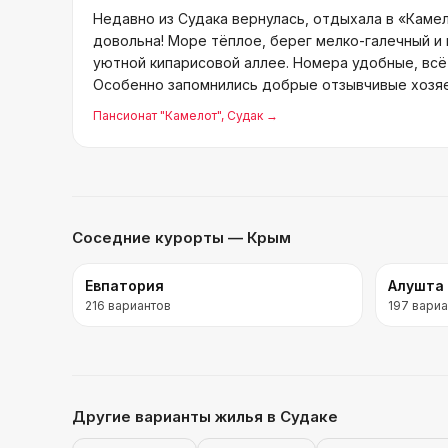
Недавно из Судака вернулась, отдыхала в «Каме
довольна! Море тёплое, берег мелко-галечный и 
уютной кипарисовой аллее. Номера удобные, всё
Особенно запомнились добрые отзывчивые хозяе
помочь. В ка
Пансионат "Камелот"
, Судак
→
Соседние курорты
— Крым
Евпатория
Алушта
216
вариантов
197
вариа
Другие варианты жилья
в Судаке