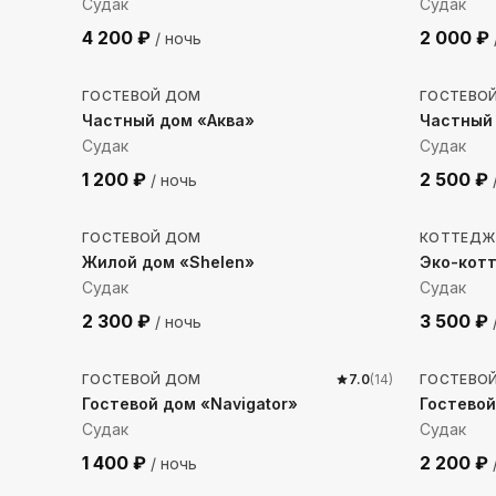
Судак
Судак
4 200
₽
2 000
₽
/ ночь
788
м до моря
506
м 
ГОСТЕВОЙ ДОМ
ГОСТЕВО
Частный дом «Аква»
Частный 
Судак
Судак
1 200
₽
2 500
₽
/ ночь
501
м до моря
349
м 
ГОСТЕВОЙ ДОМ
КОТТЕДЖ
Жилой дом «Shelen»
Эко-кот
Судак
Судак
2 300
₽
3 500
₽
/ ночь
814
м до моря
556
м 
ГОСТЕВОЙ ДОМ
7.0
(
14
)
ГОСТЕВО
Гостевой дом «Navigator»
Гостевой
Судак
Судак
1 400
₽
2 200
₽
/ ночь
638
м до моря
1285
м