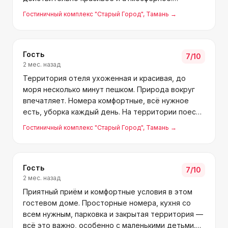
Рекомендую на машине приехать, чтобы
Гостиничный комплекс "Старый Город"
, Тамань
→
окрестности с множеством замечательных мест
исследовать.
Гость
7
/10
2 мес. назад
Территория отеля ухоженная и красивая, до
моря несколько минут пешком. Природа вокруг
впечатляет. Номера комфортные, всё нужное
есть, уборка каждый день. На территории поесть
можно, особенно пицца понравилась — советуем
Гостиничный комплекс "Старый Город"
, Тамань
→
попробовать. В целом, для спокойного отдыха
всё есть.
Гость
7
/10
2 мес. назад
Приятный приём и комфортные условия в этом
гостевом доме. Просторные номера, кухня со
всем нужным, парковка и закрытая территория —
всё это важно, особенно с маленькими детьми.