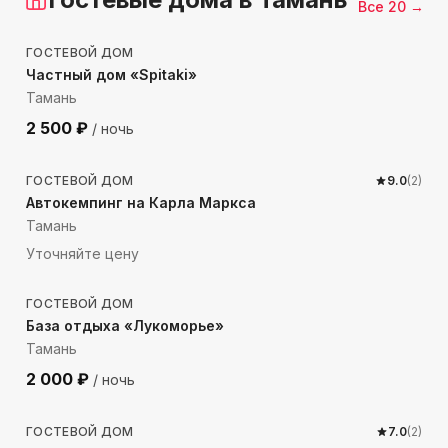
Все
20
→
733
м до моря
ГОСТЕВОЙ ДОМ
Частный дом «Spitaki»
Тамань
2 500
₽
/ ночь
161
м до моря
ГОСТЕВОЙ ДОМ
9.0
(
2
)
Автокемпинг на Карла Маркса
Тамань
Уточняйте цену
601
м до моря
ГОСТЕВОЙ ДОМ
База отдыха «Лукоморье»
Тамань
2 000
₽
/ ночь
143
м до моря
ГОСТЕВОЙ ДОМ
7.0
(
2
)