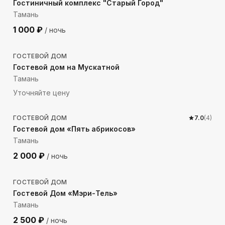
Гостиничный комплекс "Старый Город"
Тамань
1 000
₽
/ ночь
1659
м до моря
ГОСТЕВОЙ ДОМ
Гостевой дом на Мускатной
Тамань
Уточняйте цену
981
м до моря
ГОСТЕВОЙ ДОМ
7.0
(
4
)
Гостевой дом «Пять абрикосов»
Тамань
2 000
₽
/ ночь
489
м до моря
ГОСТЕВОЙ ДОМ
Гостевой Дом «Мэри-Тель»
Тамань
2 500
₽
/ ночь
1079
м до моря