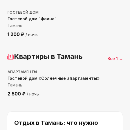
ГОСТЕВОЙ ДОМ
Гостевой дом "Фаина"
Тамань
1 200
₽
/ ночь
Квартиры
в Тамань
Все
1
→
979
м до моря
АПАРТАМЕНТЫ
Гостевой дом «Солнечные апартаменты»
Тамань
2 500
₽
/ ночь
Отдых
в Тамань
: что нужно