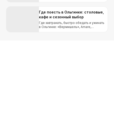
способ проверить пляж после штормов и
локальных выбросов.
Где поесть в Ольгинке: столовые,
кафе и сезонный выбор
Где завтракать, быстро обедать и ужинать
в Ольгинке: «Вермишель», Amare,
«Изюмка», «Орхидея» и «Облака» без
рейтинга по одной оценке.