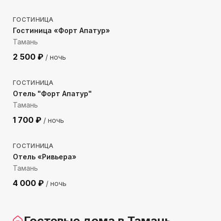
ГОСТИНИЦА
Гостиница «Форт Апатур»
Тамань
2 500
₽
/ ночь
143
м до моря
ГОСТИНИЦА
Отель "Форт Апатур"
Тамань
1 700
₽
/ ночь
376
м до моря
ГОСТИНИЦА
Отель «Ривьера»
Тамань
4 000
₽
/ ночь
Гостевые дома
в Тамань