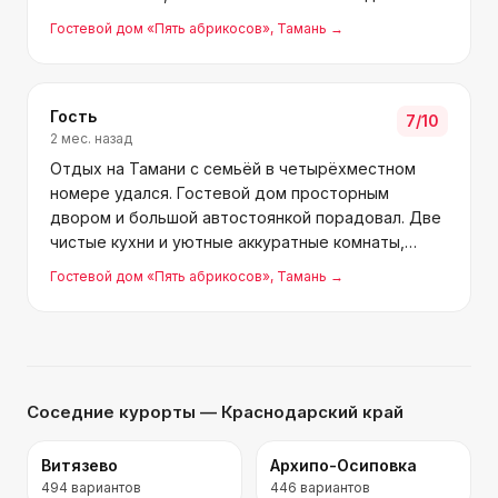
Удобное расположение добавляет плюсов. Юлия
Гостевой дом «Пять абрикосов»
, Тамань
→
и Наталья всегда в хорошем настроении и о
гостях заботятся.
Гость
7
/10
2 мес. назад
Отдых на Тамани с семьёй в четырёхместном
номере удался. Гостевой дом просторным
двором и большой автостоянкой порадовал. Две
чистые кухни и уютные аккуратные комнаты,
возле каждой столики и скамейки, приятная
Гостевой дом «Пять абрикосов»
, Тамань
→
атмосфера. Цены приемлемые, до моря
несколькими способами добраться мо
Соседние курорты
— Краснодарский край
Витязево
Архипо-Осиповка
494
вариантов
446
вариантов